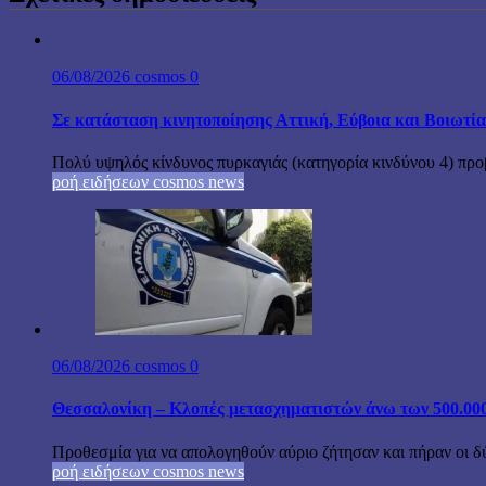
06/08/2026
cosmos
0
Σε κατάσταση κινητοποίησης Αττική, Εύβοια και Βοιωτί
Πολύ υψηλός κίνδυνος πυρκαγιάς (κατηγορία κινδύνου 4) προβ
ροή ειδήσεων cosmos news
06/08/2026
cosmos
0
Θεσσαλονίκη – Κλοπές μετασχηματιστών άνω των 500.000
Προθεσμία για να απολογηθούν αύριο ζήτησαν και πήραν οι δ
ροή ειδήσεων cosmos news