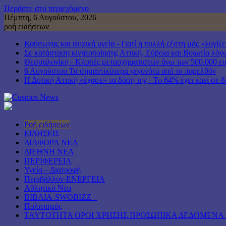
Περάστε στο περιεχόμενο
Πέμπτη, 6 Αυγούστου, 2026
ροή ειδήσεων
Καύσωνας και ψυχική υγεία - Γιατί η πολλή ζέστη μάς «λυγίζε
Σε κατάσταση κινητοποίησης Αττική, Εύβοια και Βοιωτία λό
Θεσσαλονίκη - Κλοπές μετασχηματιστών άνω των 500.000 ευ
6 Αυγούστου Τα σημαντικότερα γεγονότα από το παρελθόν
Η Δυτική Αττική «έχασε» τα δάση της - Το 64% έχει καεί σε δ
Ροή ειδήσεων
ΕΙΔΗΣΕΙΣ
ΔΙΑΦΟΡΑ ΝΕΑ
ΔΙΕΘΝΗ ΝΕΑ
ΠΕΡΙΦΕΡΕΙΑ
Υγεία – Διατροφή
Περιβάλλον-ΕΝΕΡΓΕΙΑ
Αθλητικά Νέα
ΒΙΒΛΙΑ-SWOBIZZ –
Πολιτισμός
TAYTOTHTA ΟΡΟΙ ΧΡΗΣΗΣ ΠΡΟΣΩΠΙΚΑ ΔΕΔΟΜΕΝΑ 