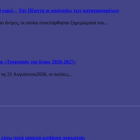
 ευρώ – Την Πέμπτη οι απολογίες των κατηγορουμένων
ύο άντρες, οι οποίοι συνελήφθησαν ξημερώματα του...
μα «Τουρισμός για όλους 2026-2027»
ις 21 Αυγούστου2026, οι πολίτες...
α λόγω πολύ υψηλού κινδύνου πυρκαγιάς