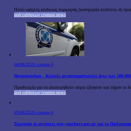
Πολύ υψηλός κίνδυνος πυρκαγιάς (κατηγορία κινδύνου 4) προβ
ροή ειδήσεων cosmos news
06/08/2026
cosmos
0
Θεσσαλονίκη – Κλοπές μετασχηματιστών άνω των 500.000
Προθεσμία για να απολογηθούν αύριο ζήτησαν και πήραν οι δ
ροή ειδήσεων cosmos news
05/08/2026
cosmos
0
Ξεκινούν οι αιτήσεις στο vouchers.gov.gr για το Πρόγραμ