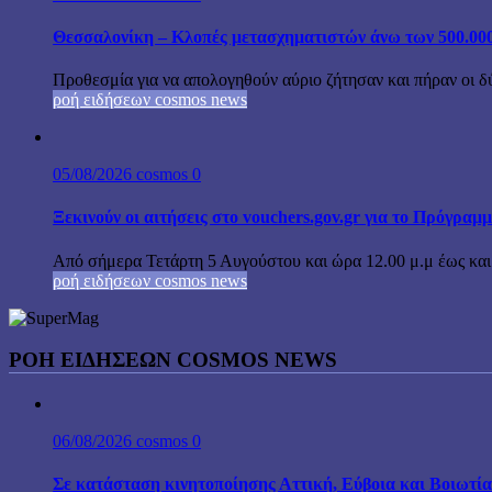
Θεσσαλονίκη – Κλοπές μετασχηματιστών άνω των 500.000
Προθεσμία για να απολογηθούν αύριο ζήτησαν και πήραν οι δ
ροή ειδήσεων cosmos news
05/08/2026
cosmos
0
Ξεκινούν οι αιτήσεις στο vouchers.gov.gr για το Πρόγραμ
Από σήμερα Τετάρτη 5 Αυγούστου και ώρα 12.00 μ.μ έως και τ
ροή ειδήσεων cosmos news
ΡΟΉ ΕΙΔΉΣΕΩΝ COSMOS NEWS
06/08/2026
cosmos
0
Σε κατάσταση κινητοποίησης Αττική, Εύβοια και Βοιωτί