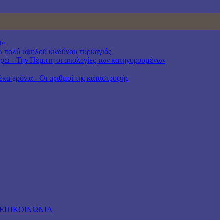
ι»
γω πολύ υψηλού κινδύνου πυρκαγιάς
ρώ - Την Πέμπτη οι απολογίες των κατηγορουμένων
έκα χρόνια - Οι αριθμοί της καταστροφής
ΕΠΙΚΟΙΝΩΝΙΑ