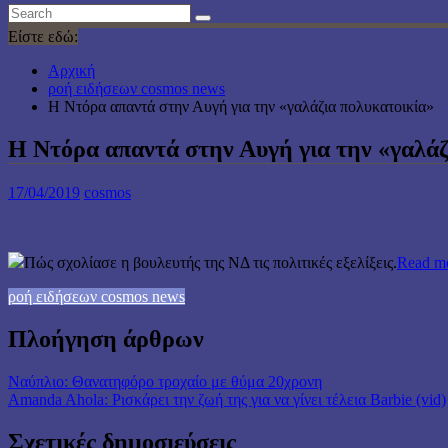
Είστε εδώ:
Αρχική
ροή ειδήσεων cosmos news
H Ντόρα απαντά στην Αυγή για την «γαλάζια πολυκατοικία»
H Ντόρα απαντά στην Αυγή για την «γαλάζ
17/04/2019
cosmos
Πώς σχολίασε η βουλευτής της ΝΔ τις πολιτικές εξελίξεις.
Read m
ροή ειδήσεων cosmos news
Πλοήγηση άρθρων
Ναύπλιο: Θανατηφόρο τροχαίο με θύμα 20χρονη
Amanda Ahola: Ρισκάρει την ζωή της για να γίνει τέλεια Barbie (vid)
Σχετικές δημοσιεύσεις