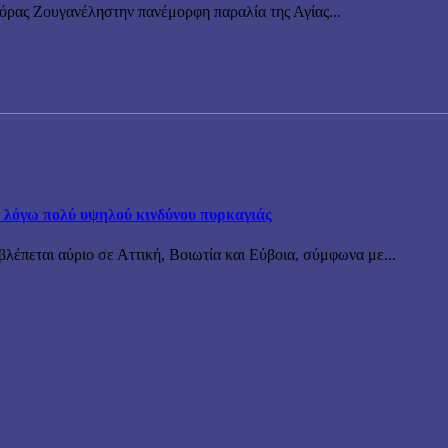
νόρας Ζουγανέληστην πανέμορφη παραλία της Αγίας...
α λόγω πολύ υψηλού κινδύνου πυρκαγιάς
λέπεται αύριο σε Αττική, Βοιωτία και Εύβοια, σύμφωνα με...