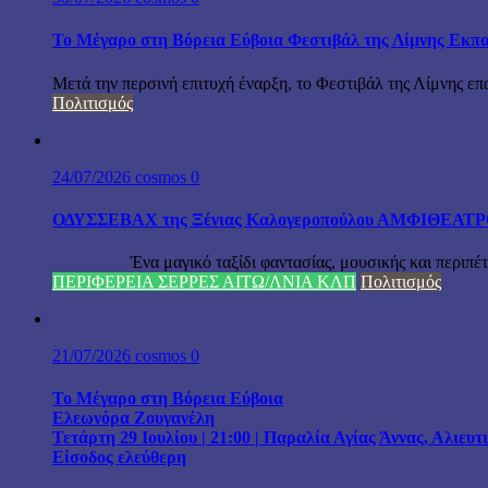
Το Μέγαρο στη Βόρεια Εύβοια Φεστιβάλ της Λίμνης Εκπα
Μετά την περσινή επιτυχή έναρξη, το Φεστιβάλ της Λίμνης επ
Πολιτισμός
24/07/2026
cosmos
0
ΟΔΥΣΣΕΒΑΧ της Ξένιας Καλογεροπούλου ΑΜΦΙΘΕΑΤΡΟ Δ
Ένα μαγικό ταξίδι φαντασίας, μουσικής και περιπέτειας
ΠΕΡΙΦΕΡΕΙΑ ΣΕΡΡΕΣ ΑΙΤΩ/ΛΝΙΑ ΚΛΠ
Πολιτισμός
21/07/2026
cosmos
0
Το Μέγαρο στη Βόρεια Εύβοια
Ελεωνόρα Ζουγανέλη
Τετάρτη 29 Ιουλίου | 21:00 | Παραλία Αγίας Άννας, Αλιευ
Είσοδος ελεύθερη