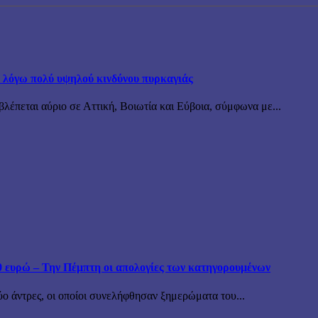
α λόγω πολύ υψηλού κινδύνου πυρκαγιάς
λέπεται αύριο σε Αττική, Βοιωτία και Εύβοια, σύμφωνα με...
 ευρώ – Την Πέμπτη οι απολογίες των κατηγορουμένων
ύο άντρες, οι οποίοι συνελήφθησαν ξημερώματα του...