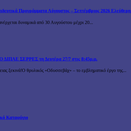
ιδευτικά Προγράμματα Αύγουστος – Σεπτέμβριος 2026 Ελεύθερη ε
ανέρχεται δυναμικά από 30 Αυγούστου μέχρι 20...
ΙΠΑΕ ΣΕΡΡΕΣ τη Δευτέρα 27/7 στις 8:45μ.μ.
 ξεκινά!Ο θρυλικός «Οδυσσεβάχ» – το εμβληματικό έργο της...
τικό Καταφύγιο