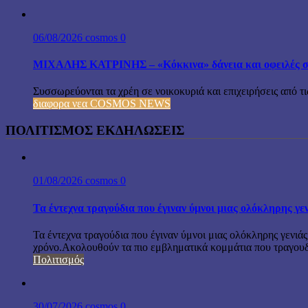
06/08/2026
cosmos
0
ΜΙΧΑΛΗΣ ΚΑΤΡΙΝΗΣ – «Κόκκινα» δάνεια και οφειλές σε 
Συσσωρεύονται τα χρέη σε νοικοκυριά και επιχειρήσεις από τι
διαφορα νεα COSMOS NEWS
ΠΟΛΙΤΙΣΜΟΣ ΕΚΔΗΛΩΣΕΙΣ
01/08/2026
cosmos
0
Τα έντεχνα τραγούδια που έγιναν ύμνοι μιας ολόκληρης γε
Τα έντεχνα τραγούδια που έγιναν ύμνοι μιας ολόκληρης γενιάς
χρόνο.Ακολουθούν τα πιο εμβληματικά κομμάτια που τραγουδή
Πολιτισμός
30/07/2026
cosmos
0