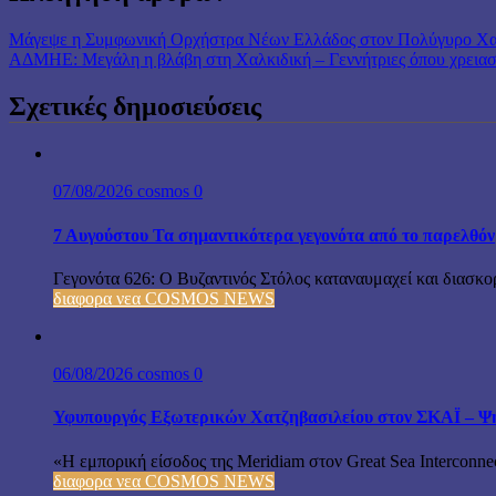
Μάγεψε η Συμφωνική Ορχήστρα Νέων Ελλάδος στον Πολύγυρο Χα
ΑΔΜΗΕ: Μεγάλη η βλάβη στη Χαλκιδική – Γεννήτριες όπου χρειασ
Σχετικές δημοσιεύσεις
07/08/2026
cosmos
0
7 Αυγούστου Τα σημαντικότερα γεγονότα από το παρελθόν
Γεγονότα 626: Ο Βυζαντινός Στόλος καταναυμαχεί και διασκο
διαφορα νεα COSMOS NEWS
06/08/2026
cosmos
0
Υφυπουργός Εξωτερικών Χατζηβασιλείου στον ΣΚΑΪ – Ψήφ
«Η εμπορική είσοδος της Meridiam στον Great Sea Interconnec
διαφορα νεα COSMOS NEWS