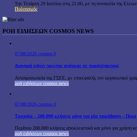
Την Τετάρτη 29 Ιουλίου στις 21:00, με τη συναυλία της Ελεω
Πολιτισμός
ΡΟΗ ΕΙΔΗΣΕΩΝ COSMOS NEWS
07/08/2026
cosmos
0
Διανομή ειδών πρώτης ανάγκης σε πυρόπληκτους
Αντιπροσωπεία της ΓΣΕΕ, με επικεφαλής τον οργανωτικό γρα
ροή ειδήσεων cosmos news
07/08/2026
cosmos
0
Τροχαία – 200.000 κλήσεις μόνο για μία παράβαση – Ποια 
Περίπου 200.000 κλήσεις αποκλειστικά και μόνο για χρήση κ
ροή ειδήσεων cosmos news