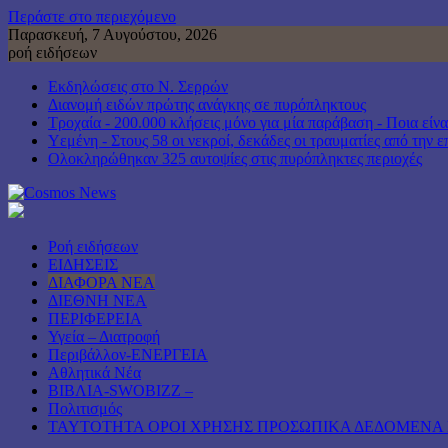
Περάστε στο περιεχόμενο
Παρασκευή, 7 Αυγούστου, 2026
ροή ειδήσεων
Εκδηλώσεις στο Ν. Σερρών
Διανομή ειδών πρώτης ανάγκης σε πυρόπληκτους
Τροχαία - 200.000 κλήσεις μόνο για μία παράβαση - Ποια είνα
Υεμένη - Στους 58 οι νεκροί, δεκάδες οι τραυματίες από την 
Ολοκληρώθηκαν 325 αυτοψίες στις πυρόπληκτες περιοχές
Ροή ειδήσεων
ΕΙΔΗΣΕΙΣ
ΔΙΑΦΟΡΑ ΝΕΑ
ΔΙΕΘΝΗ ΝΕΑ
ΠΕΡΙΦΕΡΕΙΑ
Υγεία – Διατροφή
Περιβάλλον-ΕΝΕΡΓΕΙΑ
Αθλητικά Νέα
ΒΙΒΛΙΑ-SWOBIZZ –
Πολιτισμός
TAYTOTHTA ΟΡΟΙ ΧΡΗΣΗΣ ΠΡΟΣΩΠΙΚΑ ΔΕΔΟΜΕΝΑ 