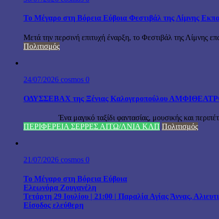
Το Μέγαρο στη Βόρεια Εύβοια Φεστιβάλ της Λίμνης Εκπα
Μετά την περσινή επιτυχή έναρξη, το Φεστιβάλ της Λίμνης επ
Πολιτισμός
24/07/2026
cosmos
0
ΟΔΥΣΣΕΒΑΧ της Ξένιας Καλογεροπούλου ΑΜΦΙΘΕΑΤΡΟ Δ
Ένα μαγικό ταξίδι φαντασίας, μουσικής και περιπέτειας
ΠΕΡΙΦΕΡΕΙΑ ΣΕΡΡΕΣ ΑΙΤΩ/ΛΝΙΑ ΚΛΠ
Πολιτισμός
21/07/2026
cosmos
0
Το Μέγαρο στη Βόρεια Εύβοια
Ελεωνόρα Ζουγανέλη
Τετάρτη 29 Ιουλίου | 21:00 | Παραλία Αγίας Άννας, Αλιευ
Είσοδος ελεύθερη