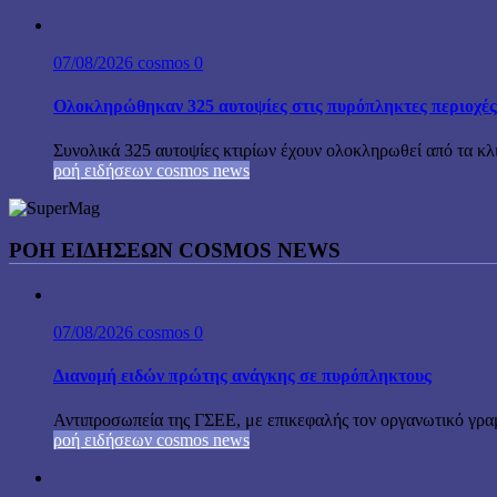
07/08/2026
cosmos
0
Ολοκληρώθηκαν 325 αυτοψίες στις πυρόπληκτες περιοχές
Συνολικά 325 αυτοψίες κτιρίων έχουν ολοκληρωθεί από τα κ
ροή ειδήσεων cosmos news
ΡΟΉ ΕΙΔΉΣΕΩΝ COSMOS NEWS
07/08/2026
cosmos
0
Διανομή ειδών πρώτης ανάγκης σε πυρόπληκτους
Αντιπροσωπεία της ΓΣΕΕ, με επικεφαλής τον οργανωτικό γρα
ροή ειδήσεων cosmos news