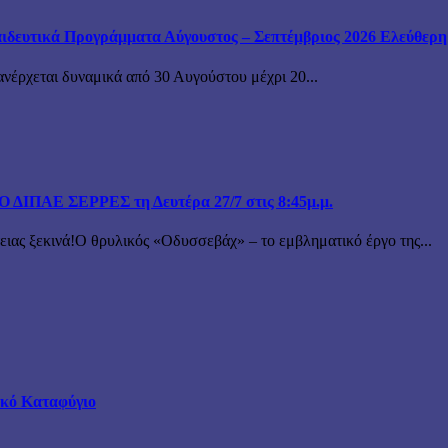
ιδευτικά Προγράμματα Αύγουστος – Σεπτέμβριος 2026 Ελεύθερη ε
ανέρχεται δυναμικά από 30 Αυγούστου μέχρι 20...
ΙΠΑΕ ΣΕΡΡΕΣ τη Δευτέρα 27/7 στις 8:45μ.μ.
 ξεκινά!Ο θρυλικός «Οδυσσεβάχ» – το εμβληματικό έργο της...
τικό Καταφύγιο