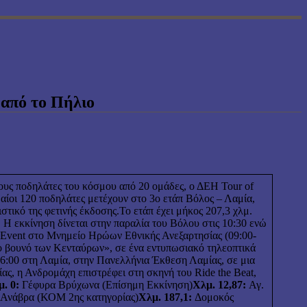
 από το Πήλιο
ους ποδηλάτες του κόσμου από 20 ομάδες, ο ΔΕΗ Tour of
δαίοι 120 ποδηλάτες μετέχουν στο 3ο ετάπ Βόλος – Λαμία,
ιστικό της φετινής έκδοσης.Το ετάπ έχει μήκος 207,3 χλμ.
 Η εκκίνηση δίνεται στην παραλία του Βόλου στις 10:30 ενώ
e Event στο Μνημείο Ηρώων Εθνικής Ανεξαρτησίας (09:00-
«το βουνό των Κενταύρων», σε ένα εντυπωσιακό τηλεοπτικά
16:00 στη Λαμία, στην Πανελλήνια Έκθεση Λαμίας, σε μια
ας, η Ανδρομάχη επιστρέφει στη σκηνή του Ride the Beat,
. 0:
Γέφυρα Βρύχωνα (Επίσημη Εκκίνηση)
Χλμ. 12,87:
Αγ.
Ανάβρα (ΚΟΜ 2ης κατηγορίας)
Χλμ. 187,1:
Δομοκός