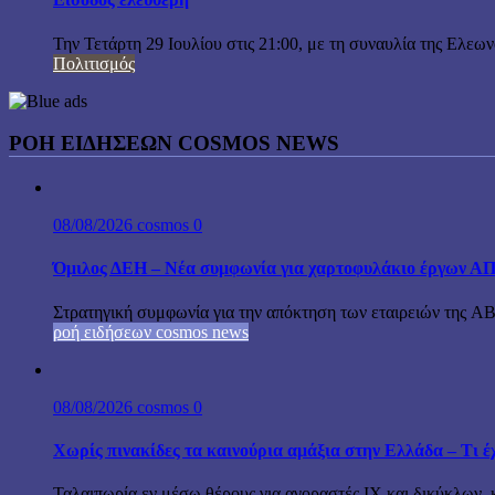
Την Τετάρτη 29 Ιουλίου στις 21:00, με τη συναυλία της Ελεω
Πολιτισμός
ΡΟΗ ΕΙΔΗΣΕΩΝ COSMOS NEWS
08/08/2026
cosmos
0
Όμιλος ΔΕΗ – Νέα συμφωνία για χαρτοφυλάκιο έργων Α
Στρατηγική συμφωνία για την απόκτηση των εταιρειών της A
ροή ειδήσεων cosmos news
08/08/2026
cosmos
0
Χωρίς πινακίδες τα καινούρια αμάξια στην Ελλάδα – Τι έχ
Ταλαιπωρία εν μέσω θέρους για αγοραστές ΙΧ και δικύκλων, 