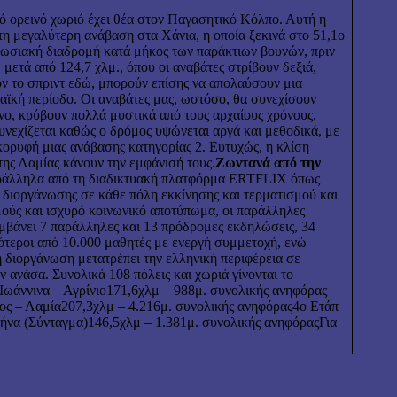
κό ορεινό χωριό έχει θέα στον Παγασητικό Κόλπο. Αυτή η
τη μεγαλύτερη ανάβαση στα Χάνια, η οποία ξεκινά στο 51,1ο
τυπωσιακή διαδρομή κατά μήκος των παράκτιων βουνών, πριν
μετά από 124,7 χλμ., όπου οι αναβάτες στρίβουν δεξιά,
υν το σπριντ εδώ, μπορούν επίσης να απολαύσουν μια
αϊκή περίοδο. Οι αναβάτες μας, ωστόσο, θα συνεχίσουν
ινο, κρύβουν πολλά μυστικά από τους αρχαίους χρόνους,
νεχίζεται καθώς ο δρόμος υψώνεται αργά και μεθοδικά, με
 κορυφή μιας ανάβασης κατηγορίας 2. Ευτυχώς, η κλίση
της Λαμίας κάνουν την εμφάνισή τους.
Ζωντανά από την
παράλληλα από τη διαδικτυακή πλατφόρμα ERTFLIX όπως
ης διοργάνωσης σε κάθε πόλη εκκίνησης και τερματισμού και
ούς και ισχυρό κοινωνικό αποτύπωμα, οι παράλληλες
αμβάνει 7 παράλληλες και 13 πρόδρομες εκδηλώσεις, 34
ότεροι από 10.000 μαθητές με ενεργή συμμετοχή, ενώ
ή διοργάνωση μετατρέπει την ελληνική περιφέρεια σε
ανάσα. Συνολικά 108 πόλεις και χωριά γίνονται το
 Ιωάννινα – Αγρίνιο171,6χλμ – 988μ. συνολικής ανηφόρας
ος – Λαμία207,3χλμ – 4.216μ. συνολικής ανηφόρας4ο Ετάπ
θήνα (Σύνταγμα)146,5χλμ – 1.381μ. συνολικής ανηφόραςΓια