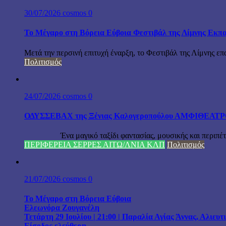
30/07/2026
cosmos
0
Το Μέγαρο στη Βόρεια Εύβοια Φεστιβάλ της Λίμνης Εκπα
Μετά την περσινή επιτυχή έναρξη, το Φεστιβάλ της Λίμνης επ
Πολιτισμός
24/07/2026
cosmos
0
ΟΔΥΣΣΕΒΑΧ της Ξένιας Καλογεροπούλου ΑΜΦΙΘΕΑΤΡΟ Δ
Ένα μαγικό ταξίδι φαντασίας, μουσικής και περιπέτειας
ΠΕΡΙΦΕΡΕΙΑ ΣΕΡΡΕΣ ΑΙΤΩ/ΛΝΙΑ ΚΛΠ
Πολιτισμός
21/07/2026
cosmos
0
Το Μέγαρο στη Βόρεια Εύβοια
Ελεωνόρα Ζουγανέλη
Τετάρτη 29 Ιουλίου | 21:00 | Παραλία Αγίας Άννας, Αλιευ
Είσοδος ελεύθερη