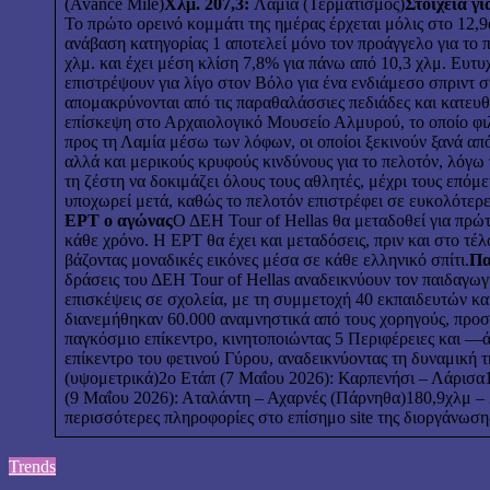
(Avance Mile)
Χλμ. 207,3:
Λαμία (Τερματισμός)
Στοιχεία γ
Το πρώτο ορεινό κομμάτι της ημέρας έρχεται μόλις στο 12,
ανάβαση κατηγορίας 1 αποτελεί μόνο τον προάγγελο για το 
χλμ. και έχει μέση κλίση 7,8% για πάνω από 10,3 χλμ. Ευτ
επιστρέψουν για λίγο στον Βόλο για ένα ενδιάμεσο σπριντ σ
απομακρύνονται από τις παραθαλάσσιες πεδιάδες και κατευθ
επίσκεψη στο Αρχαιολογικό Μουσείο Αλμυρού, το οποίο φιλ
προς τη Λαμία μέσω των λόφων, οι οποίοι ξεκινούν ξανά από
αλλά και μερικούς κρυφούς κινδύνους για το πελοτόν, λόγ
τη ζέστη να δοκιμάζει όλους τους αθλητές, μέχρι τους επόμ
υποχωρεί μετά, καθώς το πελοτόν επιστρέφει σε ευκολότερες
ΕΡΤ ο αγώνας
Ο ΔΕΗ Tour of Hellas θα μεταδοθεί για πρ
κάθε χρόνο. Η ΕΡΤ θα έχει και μεταδόσεις, πριν και στο τέ
βάζοντας μοναδικές εικόνες μέσα σε κάθε ελληνικό σπίτι.
Πα
δράσεις του ΔΕΗ Tour of Hellas αναδεικνύουν τον παιδαγω
επισκέψεις σε σχολεία, με τη συμμετοχή 40 εκπαιδευτών κ
διανεμήθηκαν 60.000 αναμνηστικά από τους χορηγούς, προσε
παγκόσμιο επίκεντρο, κινητοποιώντας 5 Περιφέρειες και —
επίκεντρο του φετινού Γύρου, αναδεικνύοντας τη δυναμική 
(υψομετρικά)2ο Ετάπ (7 Μαΐου 2026): Καρπενήσι – Λάρισα
(9 Μαΐου 2026): Αταλάντη – Αχαρνές (Πάρνηθα)180,9χλμ – 
περισσότερες πληροφορίες στο επίσημο site της διοργάνωση
Trends