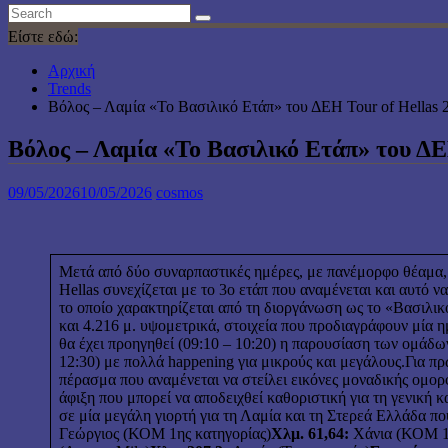
Είστε εδώ:
Αρχική
Trends
Βόλος – Λαμία «Το Βασιλικό Ετάπ» του ΔΕΗ Tour of Hellas 
Βόλος – Λαμία «Το Βασιλικό Ετάπ» του ΔΕ
09/05/2026
10/05/2026
cosmos
Μετά από δύο συναρπαστικές ημέρες, με πανέμορφο θέαμα,
Hellas συνεχίζεται με το 3ο ετάπ που αναμένεται και αυτό
το οποίο χαρακτηρίζεται από τη διοργάνωση ως το «Βασιλικό 
και 4.216 μ. υψομετρικά, στοιχεία που προδιαγράφουν μία 
θα έχει προηγηθεί (09:10 – 10:20) η παρουσίαση των ομάδ
12:30) με πολλά happening για μικρούς και μεγάλους.Για π
πέρασμα που αναμένεται να στείλει εικόνες μοναδικής ομορ
άφιξη που μπορεί να αποδειχθεί καθοριστική για τη γενική 
σε μία μεγάλη γιορτή για τη Λαμία και τη Στερεά Ελλάδα που
Γεώργιος (ΚΟΜ 1ης κατηγορίας)
Χλμ. 61,64:
Χάνια (ΚΟΜ 1η