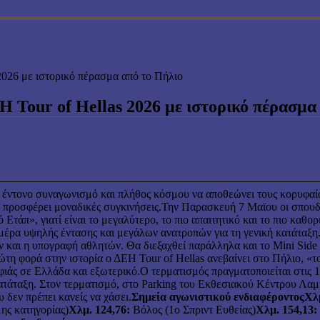
2026 με ιστορικό πέρασμα από το Πήλιο
Η Tour of Hellas 2026 με ιστορικό πέρασμα
 έντονο συναγωνισμό και πλήθος κόσμου να αποθεώνει τους κορυφαί
 να προσφέρει μοναδικές συγκινήσεις.Την Παρασκευή 7 Μαϊου οι σπου
Ετάπ», γιατί είναι το μεγαλύτερο, το πιο απαιτητικό και το πιο καθορ
ημέρα υψηλής έντασης και μεγάλων ανατροπών για τη γενική κατάταξη.
ων και η υπογραφή αθλητών. Θα διεξαχθεί παράλληλα και το Mini Sid
ρώτη φορά στην ιστορία ο ΔΕΗ Tour of Hellas ανεβαίνει στο Πήλιο, 
φιάς σε Ελλάδα και εξωτερικό.Ο τερματισμός πραγματοποιείται στις 
κατάταξη. Στον τερματισμό, στο Parking του Εκθεσιακού Κέντρου Λαμί
 δεν πρέπει κανείς να χάσει.
Σημεία αγωνιστικού ενδιαφέροντος
Χλμ
ς κατηγορίας)
Χλμ. 124,76:
Βόλος (1ο Σπριντ Ευθείας)
Χλμ. 154,13: