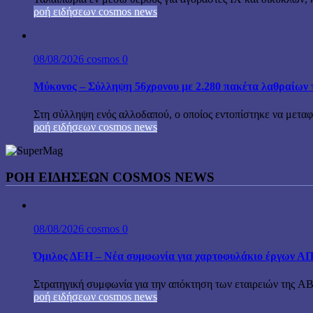
ροή ειδήσεων cosmos news
08/08/2026
cosmos
0
Μύκονος – Σύλληψη 56χρονου με 2.280 πακέτα λαθραίων 
Στη σύλληψη ενός αλλοδαπού, ο οποίος εντοπίστηκε να μεταφέ
ροή ειδήσεων cosmos news
ΡΟΉ ΕΙΔΉΣΕΩΝ COSMOS NEWS
08/08/2026
cosmos
0
Όμιλος ΔΕΗ – Νέα συμφωνία για χαρτοφυλάκιο έργων Α
Στρατηγική συμφωνία για την απόκτηση των εταιρειών της A
ροή ειδήσεων cosmos news