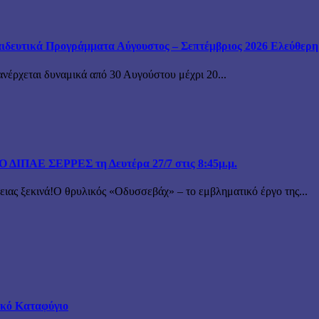
ιδευτικά Προγράμματα Αύγουστος – Σεπτέμβριος 2026 Ελεύθερη ε
ανέρχεται δυναμικά από 30 Αυγούστου μέχρι 20...
ΙΠΑΕ ΣΕΡΡΕΣ τη Δευτέρα 27/7 στις 8:45μ.μ.
 ξεκινά!Ο θρυλικός «Οδυσσεβάχ» – το εμβληματικό έργο της...
τικό Καταφύγιο