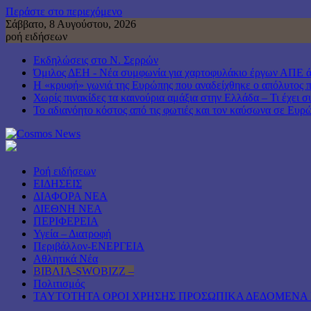
Περάστε στο περιεχόμενο
Σάββατο, 8 Αυγούστου, 2026
ροή ειδήσεων
Εκδηλώσεις στο Ν. Σερρών
Όμιλος ΔΕΗ - Νέα συμφωνία για χαρτοφυλάκιο έργων ΑΠΕ 
Η «κρυφή» γωνιά της Ευρώπης που αναδείχθηκε ο απόλυτος 
Χωρίς πινακίδες τα καινούρια αμάξια στην Ελλάδα – Τι έχει σ
Το αδιανόητο κόστος από τις φωτιές και τον καύσωνα σε Ευρ
Ροή ειδήσεων
ΕΙΔΗΣΕΙΣ
ΔΙΑΦΟΡΑ ΝΕΑ
ΔΙΕΘΝΗ ΝΕΑ
ΠΕΡΙΦΕΡΕΙΑ
Υγεία – Διατροφή
Περιβάλλον-ΕΝΕΡΓΕΙΑ
Αθλητικά Νέα
ΒΙΒΛΙΑ-SWOBIZZ –
Πολιτισμός
TAYTOTHTA ΟΡΟΙ ΧΡΗΣΗΣ ΠΡΟΣΩΠΙΚΑ ΔΕΔΟΜΕΝΑ 