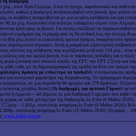
ια τη διαδρομή
9ο χλμ., στον Άγιο Γεώργιο. Αυτό το ήσυχο, παραδοσιακό και αυθεντι
πελοτόν, καθώς η διαδρομή ανεβοκατεβαίνει στα βουνά, πριν φτάσει σ
υχώς, οι αναβάτες ανταμείβονται με μια μεγάλη κατάβαση και μια εν
το 90,1ο χλμ.Ακολουθεί ένα δεύτερο ενδιάμεσο σπριντ στον Αλμυρό, 
ύνονται ξανά προς τα βουνά. Για όσους επιλέξουν να παρακολουθήσο
οξενεί ευρήματα της περιοχής από τη Νεολιθική έως την ύστερη Ρωμ
 το 80ό χλμ.Αυτοί οι ελικοειδείς ορεινοί δρόμοι, πνιγμένοι στο πράσ
ω των απρόσμενων στροφών. Αυτή η μακρά και εξαντλητική ανάβαση συ
ενους πόντους της ανάβασης που κερδίζονται μετά από 154 χλμ., στην
 κλίσεις και πιο ομαλά βουνά, ενώ οι παράκτιες πεδιάδες και η πόλη 
ώτη φορά ζωντανά από ανοικτό κανάλι της ΕΡΤ, την ΕΡΤ 2 Σπορ και 
λος κάθε ετάπ, με τη δημοσιογραφική της ομάδα να δίνει τον παλμό τ
ράλληλες δράσεις με επίκεντρο τα παιδιά
Με εντυπωσιακούς αριθμ
γικό και κοινωνικό χαρακτήρα της διοργάνωσης. Το πρόγραμμα περιλ
αι συνεργατών, σε μια περιοδεία 90 ημερών και 370 δράσεων. Περισσ
λκύοντας χιλιάδες θεατές.
Οι διαδρομές του φετινού Γύρου
Η φετιν
άμεσα ή έμμεσα— 44 Δήμους σε μια διαδρομή 5 ημερών που κόβει την 
της χώρας σε κάθε χιλιόμετρο της διαδρομής.1ο Ετάπ (6 Μαΐου 2026):
157,5χλμ – 1.601μ. συνολικής ανηφόρας3ο Ετάπ (8 Μαΐου 2026): Βόλ
2.808μ. συνολικής ανηφόρας5ο Ετάπ (10 Μαΐου 2026): Πειραιάς – Α
ς:
www.hellas-tour.gr