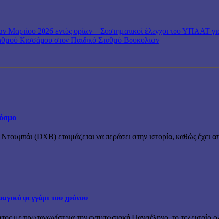
ν Μαρτίου 2026 εντός ορίων – Συστηματικοί έλεγχοι του ΥΠΑΑΤ γι
αθμού Κισσάμου στον Παιδικό Σταθμό Βουκολιών
κόσμο
 Ντουμπάι (DXB) ετοιμάζεται να περάσει στην ιστορία, καθώς έχει απ
μαγικό φεγγάρι του χρόνου
στος με πρωταγωνίστρια την εντυπωσιακή Πανσέληνο, το τελευταίο ολ