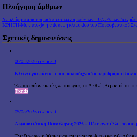
Πλοήγηση άρθρων
Υπολείμματα φυτοπροστατευτικών προϊόντων – 97,7% των δειγμάτω
ΚΡΗΤΗ-Με επιτυχία η επίσκεψη κλιμακίου του Πυροσβεστικού Στ
Σχετικές δημοσιεύσεις
06/08/2026
cosmos
0
Κλείνει για πάντα το πιο πολυσύχναστο αεροδρόμιο στον 
Έπειτα από δεκαετίες λειτουργίας, το Διεθνές Αεροδρόμιο του
Trends
05/08/2026
cosmos
0
Αυγουστιάτικη Πανσέληνος 2026 – Πότε ανατέλλει το πιο 
Ένα ξεχωριστό θέαμα αναμένεται να χαρίσει ο φετινός Αύγου