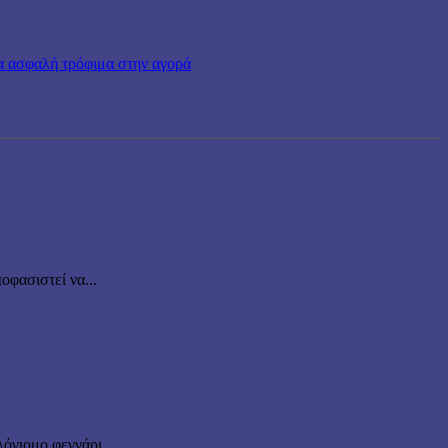
α ασφαλή τρόφιμα στην αγορά
οφασιστεί να...
όγιομο φεγγάρι...