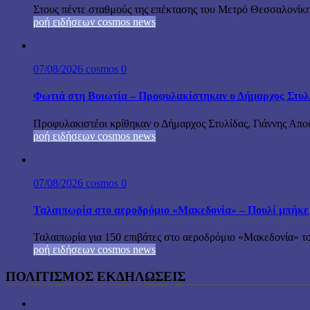
Στους πέντε σταθμούς της επέκτασης του Μετρό Θεσσαλονίκη
ροή ειδήσεων cosmos news
07/08/2026
cosmos
0
Φωτιά στη Βοιωτία – Προφυλακίστηκαν ο Δήμαρχος Στυλίδα
Προφυλακιστέοι κρίθηκαν ο Δήμαρχος Στυλίδας, Γιάννης Αποστ
ροή ειδήσεων cosmos news
07/08/2026
cosmos
0
Ταλαιπωρία στο αεροδρόμιο «Μακεδονία» – Πουλί μπήκε
Ταλαιπωρία για 150 επιβάτες στο αεροδρόμιο «Μακεδονία» το
ροή ειδήσεων cosmos news
ΠΟΛΙΤΙΣΜΟΣ ΕΚΔΗΛΩΣΕΙΣ