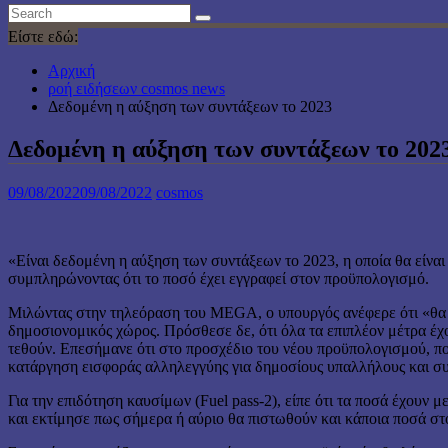
Είστε εδώ:
Αρχική
ροή ειδήσεων cosmos news
Δεδομένη η αύξηση των συντάξεων το 2023
Δεδομένη η αύξηση των συντάξεων το 202
09/08/2022
09/08/2022
cosmos
«Είναι δεδομένη η αύξηση των συντάξεων το 2023, η οποία θα είνα
συμπληρώνοντας ότι το ποσό έχει εγγραφεί στον προϋπολογισμό.
Μιλώντας στην τηλεόραση του MEGA, ο υπουργός ανέφερε ότι «θα έχ
δημοσιονομικός χώρος. Πρόσθεσε δε, ότι όλα τα επιπλέον μέτρα έχ
τεθούν. Επεσήμανε ότι στο προσχέδιο του νέου προϋπολογισμού, πο
κατάργηση εισφοράς αλληλεγγύης για δημοσίους υπαλλήλους και συν
Για την επιδότηση καυσίμων (Fuel pass-2), είπε ότι τα ποσά έχουν
και εκτίμησε πως σήμερα ή αύριο θα πιστωθούν και κάποια ποσά στ