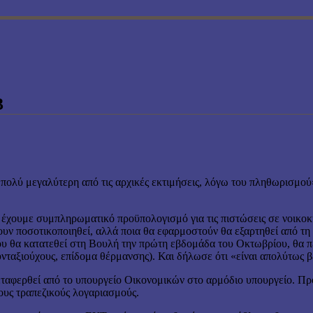
3
ι πολύ μεγαλύτερη από τις αρχικές εκτιμήσεις, λόγω του πληθωρισμ
ουμε συμπληρωματικό προϋπολογισμό για τις πιστώσεις σε νοικοκυριά
ουν ποσοτικοποιηθεί, αλλά ποια θα εφαρμοστούν θα εξαρτηθεί από τη
υ θα κατατεθεί στη Βουλή την πρώτη εβδομάδα του Οκτωβρίου, θα περ
ταξιούχους, επίδομα θέρμανσης). Και δήλωσε ότι «είναι απολύτως β
 μεταφερθεί από το υπουργείο Οικονομικών στο αρμόδιο υπουργείο. Π
ους τραπεζικούς λογαριασμούς.