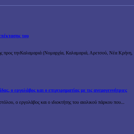
επέκτασης του
ς προς τηνΚαλαμαριά (Νομαρχία, Καλαμαριά, Αρετσού, Νέα Κρήνη, κ
ς, ο εργολάβος και ο επιχειρηματίας με τις ανεμογεννήτριες
όλου, ο εργολάβος και ο ιδιοκτήτης του αιολικού πάρκου που...