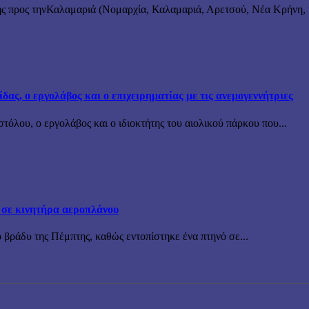
ς προς τηνΚαλαμαριά (Νομαρχία, Καλαμαριά, Αρετσού, Νέα Κρήνη, κ
ς, ο εργολάβος και ο επιχειρηματίας με τις ανεμογεννήτριες
όλου, ο εργολάβος και ο ιδιοκτήτης του αιολικού πάρκου που...
 σε κινητήρα αεροπλάνου
 βράδυ της Πέμπτης, καθώς εντοπίστηκε ένα πτηνό σε...