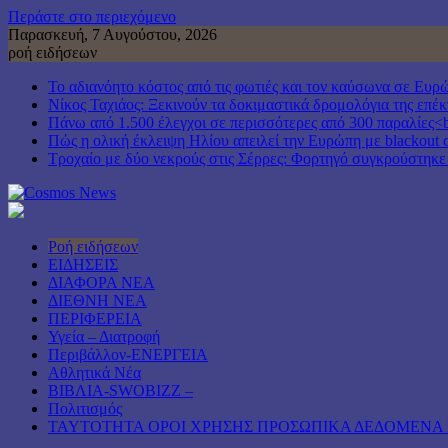
Περάστε στο περιεχόμενο
Παρασκευή, 7 Αυγούστου, 2026
ροή ειδήσεων
Το αδιανόητο κόστος από τις φωτιές και τον καύσωνα σε Ευρ
Νίκος Ταχιάος: Ξεκινούν τα δοκιμαστικά δρομολόγια της επ
Πάνω από 1.500 έλεγχοι σε περισσότερες από 300 παραλίες<b
Πώς η ολική έκλειψη Ηλίου απειλεί την Ευρώπη με blackout 
Τροχαίο με δύο νεκρούς στις Σέρρες: Φορτηγό συγκρούστηκε
Ροή ειδήσεων
ΕΙΔΗΣΕΙΣ
ΔΙΑΦΟΡΑ ΝΕΑ
ΔΙΕΘΝΗ ΝΕΑ
ΠΕΡΙΦΕΡΕΙΑ
Υγεία – Διατροφή
Περιβάλλον-ΕΝΕΡΓΕΙΑ
Αθλητικά Νέα
ΒΙΒΛΙΑ-SWOBIZZ –
Πολιτισμός
TAYTOTHTA ΟΡΟΙ ΧΡΗΣΗΣ ΠΡΟΣΩΠΙΚΑ ΔΕΔΟΜΕΝΑ 