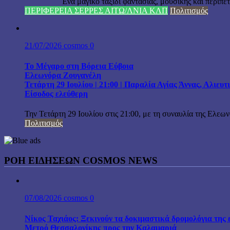
Ένα μαγικό ταξίδι φαντασίας, μουσικής και περιπέτειας
ΠΕΡΙΦΕΡΕΙΑ ΣΕΡΡΕΣ ΑΙΤΩ/ΛΝΙΑ ΚΛΠ
Πολιτισμός
21/07/2026
cosmos
0
Το Μέγαρο στη Βόρεια Εύβοια
Ελεωνόρα Ζουγανέλη
Τετάρτη 29 Ιουλίου | 21:00 | Παραλία Αγίας Άννας, Αλιευ
Είσοδος ελεύθερη
Την Τετάρτη 29 Ιουλίου στις 21:00, με τη συναυλία της Ελεω
Πολιτισμός
ΡΟΗ ΕΙΔΗΣΕΩΝ COSMOS NEWS
07/08/2026
cosmos
0
Νίκος Ταχιάος: Ξεκινούν τα δοκιμαστικά δρομολόγια της 
Μετρό Θεσσαλονίκης προς την Καλαμαριά