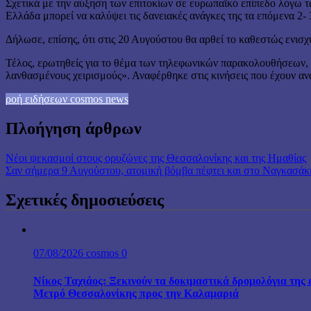
Σχετικά με την αύξηση των επιτοκίων σε ευρωπαϊκό επίπεδο λόγω τ
Ελλάδα μπορεί να καλύψει τις δανειακές ανάγκες της τα επόμενα 2- 
Δήλωσε, επίσης, ότι στις 20 Αυγούστου θα αρθεί το καθεστώς ενισχ
Τέλος, ερωτηθείς για το θέμα των τηλεφωνικών παρακολουθήσεων, 
λανθασμένους χειρισμούς». Αναφέρθηκε στις κινήσεις που έχουν αν
ροή ειδήσεων cosmos news
Πλοήγηση άρθρων
Νέοι ψεκασμοί στους ορυζώνες της Θεσσαλονίκης και της Ημαθίας
Σαν σήμερα 9 Αυγούστου, ατομική βόμβα πέφτει και στο Ναγκασάκ
Σχετικές δημοσιεύσεις
07/08/2026
cosmos
0
Νίκος Ταχιάος: Ξεκινούν τα δοκιμαστικά δρομολόγια της 
Μετρό Θεσσαλονίκης προς την Καλαμαριά