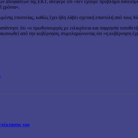
ων αποφάσεων της ΕΚΤ, ανέφερε ότι «δεν έχουμε πρόβλημα δανεισμού
3 χρόνια».
υμένης εποπτείας, καθώς έχει ήδη λάβει σχετική επιστολή από τους δ
απάντησε ότι «ο πρωθυπουργός με ειλικρίνεια και παρρησία τοποθετ
ακοινωθεί από την κυβέρνηση, συμπληρώνοντας ότι «η κυβέρνηση έχε
ι
επέκτασης του