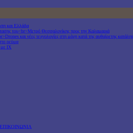
ώπη και Ελλάδα
έκτασης του<br>Μετρό Θεσσαλονίκης προς την Καλαμαριά
r>Drones και νέες τεχνολογίες στη μάχη κατά της αυθαίρετης κατάλη
στο ρεύμα
 με ΙΧ
ΕΠΙΚΟΙΝΩΝΙΑ