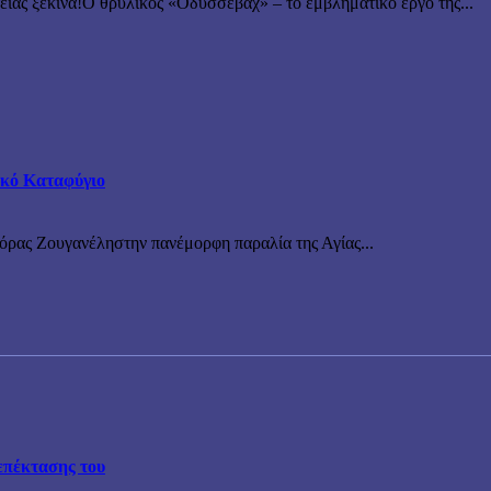
 ξεκινά!Ο θρυλικός «Οδυσσεβάχ» – το εμβληματικό έργο της...
τικό Καταφύγιο
νόρας Ζουγανέληστην πανέμορφη παραλία της Αγίας...
επέκτασης του