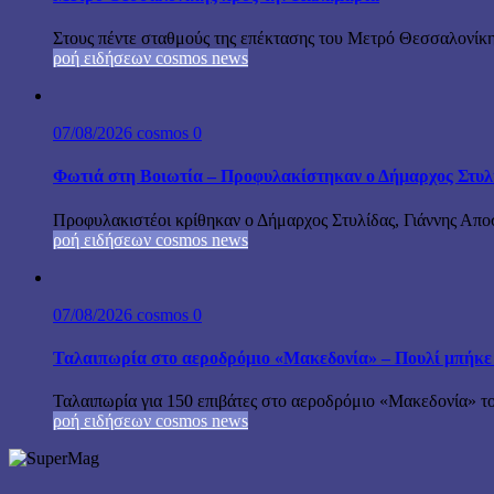
Στους πέντε σταθμούς της επέκτασης του Μετρό Θεσσαλονίκη
ροή ειδήσεων cosmos news
07/08/2026
cosmos
0
Φωτιά στη Βοιωτία – Προφυλακίστηκαν ο Δήμαρχος Στυλίδα
Προφυλακιστέοι κρίθηκαν ο Δήμαρχος Στυλίδας, Γιάννης Αποστ
ροή ειδήσεων cosmos news
07/08/2026
cosmos
0
Ταλαιπωρία στο αεροδρόμιο «Μακεδονία» – Πουλί μπήκε
Ταλαιπωρία για 150 επιβάτες στο αεροδρόμιο «Μακεδονία» το
ροή ειδήσεων cosmos news