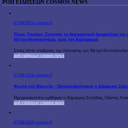
ΡΟΉ ΕΙΔΉΣΕΩΝ COSMOS NEWS
07/08/2026
cosmos
0
Νίκος Ταχιάος: Ξεκινούν τα δοκιμαστικά δρομολόγια της 
Μετρό Θεσσαλονίκης προς την Καλαμαριά
Στους πέντε σταθμούς της επέκτασης του Μετρό Θεσσαλονίκη
ροή ειδήσεων cosmos news
07/08/2026
cosmos
0
Φωτιά στη Βοιωτία – Προφυλακίστηκαν ο Δήμαρχος Στυλίδα
Προφυλακιστέοι κρίθηκαν ο Δήμαρχος Στυλίδας, Γιάννης Αποστ
ροή ειδήσεων cosmos news
07/08/2026
cosmos
0