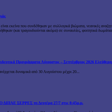
νιάς
 είναι εκείνα που συνδέθηκαν με συλλογικά βιώματα, νεανικές αναζητ
θηκαν (και τραγουδιούνται ακόμα) σε συναυλίες, φοιτητικά δωμάτια
ιδευτικά Προγράμματα Αύγουστος – Σεπτέμβριος 2026 Ελεύθερη ε
ανέρχεται δυναμικά από 30 Αυγούστου μέχρι 20...
ΙΠΑΕ ΣΕΡΡΕΣ τη Δευτέρα 27/7 στις 8:45μ.μ.