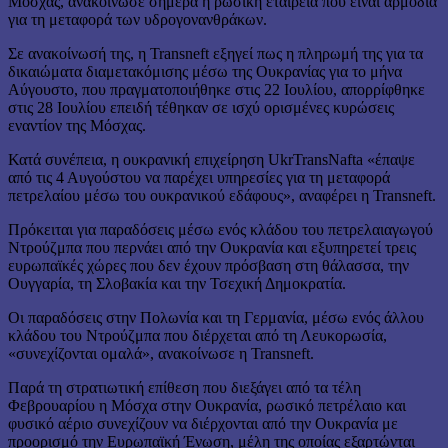
Μόσχας, ανακοίνωσε σήμερα η ρωσική εταιρεία που είναι αρμόδια
για τη μεταφορά των υδρογονανθράκων.
Σε ανακοίνωσή της, η Transneft εξηγεί πως η πληρωμή της για τα
δικαιώματα διαμετακόμισης μέσω της Ουκρανίας για το μήνα
Αύγουστο, που πραγματοποιήθηκε στις 22 Ιουλίου, απορρίφθηκε
στις 28 Ιουλίου επειδή τέθηκαν σε ισχύ ορισμένες κυρώσεις
εναντίον της Μόσχας.
Κατά συνέπεια, η ουκρανική επιχείρηση UkrTransNafta «έπαψε
από τις 4 Αυγούστου να παρέχει υπηρεσίες για τη μεταφορά
πετρελαίου μέσω του ουκρανικού εδάφους», αναφέρει η Transneft.
Πρόκειται για παραδόσεις μέσω ενός κλάδου του πετρελαιαγωγού
Ντρούζμπα που περνάει από την Ουκρανία και εξυπηρετεί τρεις
ευρωπαϊκές χώρες που δεν έχουν πρόσβαση στη θάλασσα, την
Ουγγαρία, τη Σλοβακία και την Τσεχική Δημοκρατία.
Οι παραδόσεις στην Πολωνία και τη Γερμανία, μέσω ενός άλλου
κλάδου του Ντρούζμπα που διέρχεται από τη Λευκορωσία,
«συνεχίζονται ομαλά», ανακοίνωσε η Transneft.
Παρά τη στρατιωτική επίθεση που διεξάγει από τα τέλη
Φεβρουαρίου η Μόσχα στην Ουκρανία, ρωσικό πετρέλαιο και
φυσικό αέριο συνεχίζουν να διέρχονται από την Ουκρανία με
προορισμό την Ευρωπαϊκή Ένωση, μέλη της οποίας εξαρτώνται