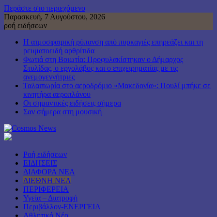
Περάστε στο περιεχόμενο
Παρασκευή, 7 Αυγούστου, 2026
ροή ειδήσεων
Η ατμοσφαιρική ρύπανση από πυρκαγιές επηρεάζει και τη
ρευματοειδή αρθρίτιδα
Φωτιά στη Βοιωτία: Προφυλακίστηκαν ο Δήμαρχος
Στυλίδας, ο εργολάβος και ο επιχειρηματίας με τις
ανεμογεννήτριες
Ταλαιπωρία στο αεροδρόμιο «Μακεδονία»: Πουλί μπήκε σε
κινητήρα αεροπλάνου
Οι σημαντικές ειδήσεις σήμερα
Σαν σήμερα στη μουσική
Ροή ειδήσεων
ΕΙΔΗΣΕΙΣ
ΔΙΑΦΟΡΑ ΝΕΑ
ΔΙΕΘΝΗ ΝΕΑ
ΠΕΡΙΦΕΡΕΙΑ
Υγεία – Διατροφή
Περιβάλλον-ΕΝΕΡΓΕΙΑ
Αθλητικά Νέα