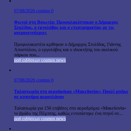
07/08/2026
cosmos
0
Φωτιά στη Βοιωτία: Προφυλακίστηκαν ο Δήμαρχος
Στυλίδας, ο εργολάβος και ο επιχειρηματίας με τις
ανεμογεννήτριες
Προφυλακιστέοι κρίθηκαν ο Δήμαρχος Στυλίδας, Γιάννης
Αποστόλου, ο εργολάβος και ο ιδιοκτήτης του αιολικού
πάρκου που...
ροή ειδήσεων cosmos news
07/08/2026
cosmos
0
Ταλαιπωρία στο αεροδρόμιο «Μακεδονία»: Πουλί μπήκε
σε κινητήρα αεροπλάνου
Ταλαιπωρία για 150 επιβάτες στο αεροδρόμιο «Μακεδονία»
το βράδυ της Πέμπτης, καθώς εντοπίστηκε ένα πτηνό σε...
ροή ειδήσεων cosmos news