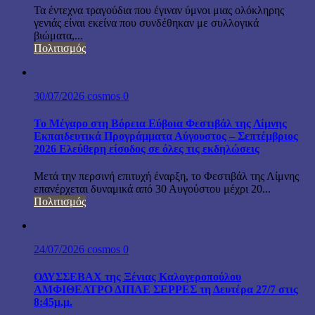
Τα έντεχνα τραγούδια που έγιναν ύμνοι μιας ολόκληρης
γενιάς είναι εκείνα που συνδέθηκαν με συλλογικά
βιώματα,...
Πολιτισμός
30/07/2026
cosmos
0
Το Μέγαρο στη Βόρεια Εύβοια Φεστιβάλ της Λίμνης
Εκπαιδευτικά Προγράμματα Αύγουστος – Σεπτέμβριος
2026 Ελεύθερη είσοδος σε όλες τις εκδηλώσεις
Μετά την περσινή επιτυχή έναρξη, το Φεστιβάλ της Λίμνης
επανέρχεται δυναμικά από 30 Αυγούστου μέχρι 20...
Πολιτισμός
24/07/2026
cosmos
0
ΟΔΥΣΣΕΒΑΧ της Ξένιας Καλογεροπούλου
ΑΜΦΙΘΕΑΤΡΟ ΔΙΠΑΕ ΣΕΡΡΕΣ τη Δευτέρα 27/7 στις
8:45μ.μ.