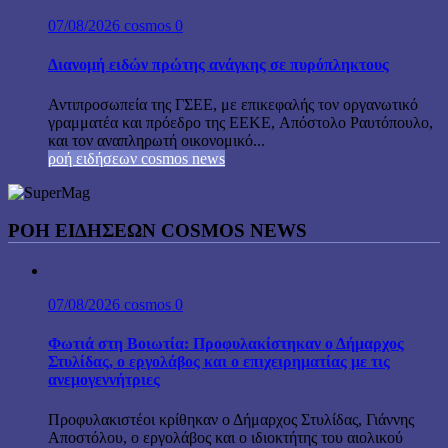
07/08/2026
cosmos
0
Διανομή ειδών πρώτης ανάγκης σε πυρόπληκτους
Αντιπροσωπεία της ΓΣΕΕ, με επικεφαλής τον οργανωτικό
γραμματέα και πρόεδρο της ΕΕΚΕ, Απόστολο Ραυτόπουλο,
και τον αναπληρωτή οικονομικό...
ροή ειδήσεων cosmos news
ΡΟΉ ΕΙΔΉΣΕΩΝ COSMOS NEWS
07/08/2026
cosmos
0
Φωτιά στη Βοιωτία: Προφυλακίστηκαν ο Δήμαρχος
Στυλίδας, ο εργολάβος και ο επιχειρηματίας με τις
ανεμογεννήτριες
Προφυλακιστέοι κρίθηκαν ο Δήμαρχος Στυλίδας, Γιάννης
Αποστόλου, ο εργολάβος και ο ιδιοκτήτης του αιολικού