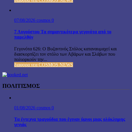
διαφορα νεα COSMOS NEWS
07/08/2026
cosmos
0
7 Αυγούστου Τα σημαντικότερα γεγονότα από το
παρελθόν
Γεγονότα 626: Ο Βυζαντινός Στόλος καταναυμαχεί και
διασκορπίζει τον στόλο των Αβάρων και Σλάβων που
πολιορκούν την...
διαφορα νεα COSMOS NEWS
ΠΟΛΙΤΙΣΜΟΣ
01/08/2026
cosmos
0
Τα έντεχνα τραγούδια που έγιναν ύμνοι μιας ολόκληρης
γενιάς