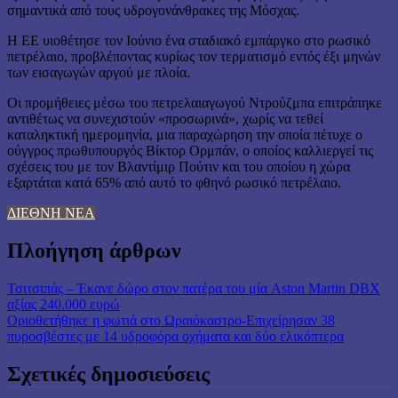
σημαντικά από τους υδρογονάνθρακες της Μόσχας.
Η ΕΕ υιοθέτησε τον Ιούνιο ένα σταδιακό εμπάργκο στο ρωσικό
πετρέλαιο, προβλέποντας κυρίως τον τερματισμό εντός έξι μηνών
των εισαγωγών αργού με πλοία.
Οι προμήθειες μέσω του πετρελαιαγωγού Ντρούζμπα επιτράπηκε
αντιθέτως να συνεχιστούν «προσωρινά», χωρίς να τεθεί
καταληκτική ημερομηνία, μια παραχώρηση την οποία πέτυχε ο
ούγγρος πρωθυπουργός Βίκτορ Ορμπάν, ο οποίος καλλιεργεί τις
σχέσεις του με τον Βλαντίμιρ Πούτιν και του οποίου η χώρα
εξαρτάται κατά 65% από αυτό το φθηνό ρωσικό πετρέλαιο.
ΔΙΕΘΝΗ ΝΕΑ
Πλοήγηση άρθρων
Τσιτσιπάς – Έκανε δώρο στον πατέρα του μία Aston Martin DBX
αξίας 240.000 ευρώ
Οριοθετήθηκε η φωτιά στο Ωραιόκαστρο-Επιχείρησαν 38
πυροσβέστες με 14 υδροφόρα οχήματα και δύο ελικόπτερα
Σχετικές δημοσιεύσεις