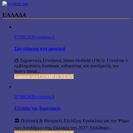
ΕΛΛΑΔΑ
07/08/2026
cosmos
0
Σαν σήμερα στη μουσική
🎂 Σημαντικές Γεννήσεις James Hetfield (1963): Γεννιέται ο
εμβληματικός frontman, κιθαρίστας και συνιδρυτής του
heavy metal...
διαφορα νεα COSMOS NEWS
07/08/2026
cosmos
0
Ελλάδα της διασποράς
🏛️ Πολιτική & Θεσμικές Εξελίξεις Εγκύκλιος για την Ψήφο
των Αποδήμων στις Εκλογές του 2027: Εκδόθηκε...