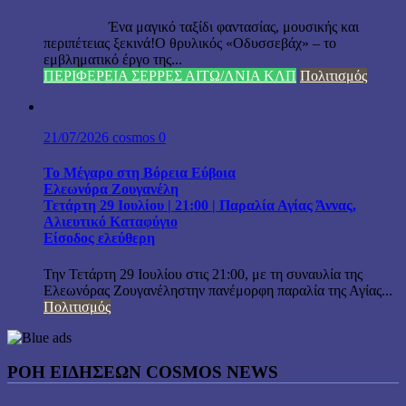
Ένα μαγικό ταξίδι φαντασίας, μουσικής και
περιπέτειας ξεκινά!Ο θρυλικός «Οδυσσεβάχ» – το
εμβληματικό έργο της...
ΠΕΡΙΦΕΡΕΙΑ ΣΕΡΡΕΣ ΑΙΤΩ/ΛΝΙΑ ΚΛΠ
Πολιτισμός
21/07/2026
cosmos
0
Το Μέγαρο στη Βόρεια Εύβοια
Ελεωνόρα Ζουγανέλη
Τετάρτη 29 Ιουλίου | 21:00 | Παραλία Αγίας Άννας,
Αλιευτικό Καταφύγιο
Είσοδος ελεύθερη
Την Τετάρτη 29 Ιουλίου στις 21:00, με τη συναυλία της
Ελεωνόρας Ζουγανέληστην πανέμορφη παραλία της Αγίας...
Πολιτισμός
ΡΟΗ ΕΙΔΗΣΕΩΝ COSMOS NEWS