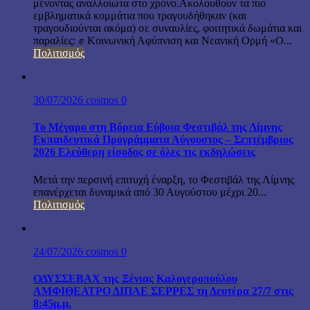
μένοντας αναλλοίωτα στο χρόνο.Ακολουθούν τα πιο
εμβληματικά κομμάτια που τραγουδήθηκαν (και
τραγουδιούνται ακόμα) σε συναυλίες, φοιτητικά δωμάτια και
παραλίες: ✊ Κοινωνική Αφύπνιση και Νεανική Ορμή «Ο...
Πολιτισμός
30/07/2026
cosmos
0
Το Μέγαρο στη Βόρεια Εύβοια Φεστιβάλ της Λίμνης
Εκπαιδευτικά Προγράμματα Αύγουστος – Σεπτέμβριος
2026 Ελεύθερη είσοδος σε όλες τις εκδηλώσεις
Μετά την περσινή επιτυχή έναρξη, το Φεστιβάλ της Λίμνης
επανέρχεται δυναμικά από 30 Αυγούστου μέχρι 20...
Πολιτισμός
24/07/2026
cosmos
0
ΟΔΥΣΣΕΒΑΧ της Ξένιας Καλογεροπούλου
ΑΜΦΙΘΕΑΤΡΟ ΔΙΠΑΕ ΣΕΡΡΕΣ τη Δευτέρα 27/7 στις
8:45μ.μ.