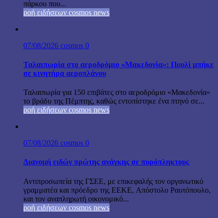
πάρκου που...
ροή ειδήσεων cosmos news
07/08/2026
cosmos
0
Ταλαιπωρία στο αεροδρόμιο «Μακεδονία»: Πουλί μπήκε
σε κινητήρα αεροπλάνου
Ταλαιπωρία για 150 επιβάτες στο αεροδρόμιο «Μακεδονία»
το βράδυ της Πέμπτης, καθώς εντοπίστηκε ένα πτηνό σε...
ροή ειδήσεων cosmos news
07/08/2026
cosmos
0
Διανομή ειδών πρώτης ανάγκης σε πυρόπληκτους
Αντιπροσωπεία της ΓΣΕΕ, με επικεφαλής τον οργανωτικό
γραμματέα και πρόεδρο της ΕΕΚΕ, Απόστολο Ραυτόπουλο,
και τον αναπληρωτή οικονομικό...
ροή ειδήσεων cosmos news