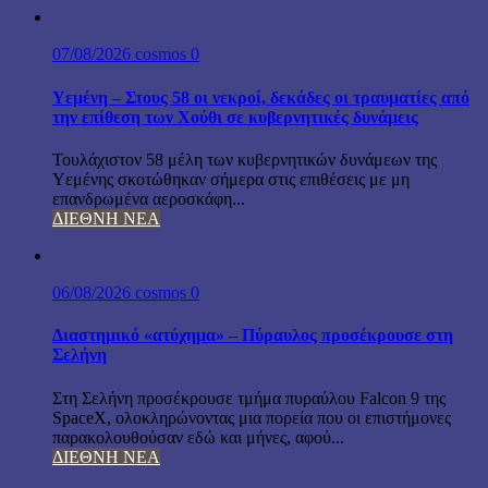
07/08/2026
cosmos
0
Υεμένη – Στους 58 οι νεκροί, δεκάδες οι τραυματίες από
την επίθεση των Χούθι σε κυβερνητικές δυνάμεις
Τουλάχιστον 58 μέλη των κυβερνητικών δυνάμεων της
Υεμένης σκοτώθηκαν σήμερα στις επιθέσεις με μη
επανδρωμένα αεροσκάφη...
ΔΙΕΘΝΗ ΝΕΑ
06/08/2026
cosmos
0
Διαστημικό «ατύχημα» – Πύραυλος προσέκρουσε στη
Σελήνη
Στη Σελήνη προσέκρουσε τμήμα πυραύλου Falcon 9 της
SpaceX, ολοκληρώνοντας μια πορεία που οι επιστήμονες
παρακολουθούσαν εδώ και μήνες, αφού...
ΔΙΕΘΝΗ ΝΕΑ