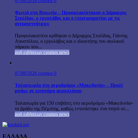
07/08/2026
cosmos
0
Φωτιά στη Βοιωτία – Προφυλακίστηκαν ο Δήμαρχος
Στυλίδας, ο εργολάβος και ο επιχειρηματίας με τις
ανεμογεννήτριες
Προφυλακιστέοι κρίθηκαν ο Δήμαρχος Στυλίδας, Γιάννης
Αποστόλου, ο εργολάβος και ο ιδιοκτήτης του αιολικού
πάρκου που...
ροή ειδήσεων cosmos news
07/08/2026
cosmos
0
Ταλαιπωρία στο αεροδρόμιο «Μακεδονία» – Πουλί
μπήκε σε κινητήρα αεροπλάνου
Ταλαιπωρία για 150 επιβάτες στο αεροδρόμιο «Μακεδονία»
το βράδυ της Πέμπτης, καθώς εντοπίστηκε ένα πτηνό σε...
ροή ειδήσεων cosmos news
ΕΛΛΑΔΑ