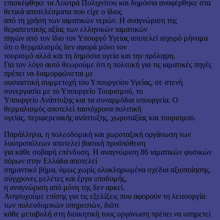
επισκέφθηκε τα Λουτρά Πολιχνίτου και δημόσια αναφέρθηκε στα
θετικά αποτελέσματα που είχε ο ίδιος
από τη χρήση των ιαματικών νερών. Η αναγνώριση της
θεραπευτικής αξίας των ελληνικών ιαματικών
πηγών από τον ίδιο τον Υπουργό Υγείας αποτελεί ισχυρό μήνυμα
ότι ο θερμαλισμός δεν αφορά μόνο τον
τουρισμό αλλά και τη δημόσια υγεία και την πρόληψη.
Για τον λόγο αυτό θεωρούμε ότι η πολιτική για τις ιαματικές πηγές
πρέπει να διαμορφώνεται με
ουσιαστική συμμετοχή του Υπουργείου Υγείας, σε στενή
συνεργασία με το Υπουργείο Τουρισμού, το
Υπουργείο Ανάπτυξης και τα συναρμόδια υπουργεία. Ο
θερμαλισμός αποτελεί ταυτόχρονα πολιτική
υγείας, περιφερειακής ανάπτυξης, χωροταξίας και τουρισμού.
Παράλληλα, η πολεοδομική και χωροταξική οργάνωση των
λουτροπόλεων αποτελεί βασική προϋπόθεση
για κάθε σοβαρή επένδυση. Η αναγνώριση 86 ιαματικών φυσικών
πόρων στην Ελλάδα αποτελεί
σημαντικό βήμα, όμως χωρίς ολοκληρωμένα σχέδια αξιοποίησης,
σύγχρονες μελέτες και έργα υποδομής,
η αναγνώριση από μόνη της δεν αρκεί.
Ανησυχούμε επίσης για τις εξελίξεις που αφορούν τη λειτουργία
των πολεοδομικών υπηρεσιών, διότι
κάθε μεταβολή στη διοικητική τους οργάνωση πρέπει να υπηρετεί