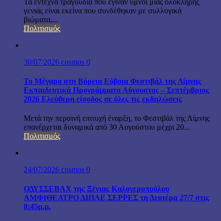
Τα έντεχνα τραγούδια που έγιναν ύμνοι μιας ολόκληρης
γενιάς είναι εκείνα που συνδέθηκαν με συλλογικά
βιώματα,...
Πολιτισμός
30/07/2026
cosmos
0
Το Μέγαρο στη Βόρεια Εύβοια Φεστιβάλ της Λίμνης
Εκπαιδευτικά Προγράμματα Αύγουστος – Σεπτέμβριος
2026 Ελεύθερη είσοδος σε όλες τις εκδηλώσεις
Μετά την περσινή επιτυχή έναρξη, το Φεστιβάλ της Λίμνης
επανέρχεται δυναμικά από 30 Αυγούστου μέχρι 20...
Πολιτισμός
24/07/2026
cosmos
0
ΟΔΥΣΣΕΒΑΧ της Ξένιας Καλογεροπούλου
ΑΜΦΙΘΕΑΤΡΟ ΔΙΠΑΕ ΣΕΡΡΕΣ τη Δευτέρα 27/7 στις
8:45μ.μ.