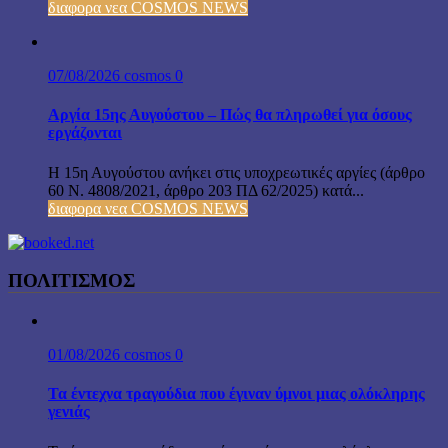
διαφορα νεα COSMOS NEWS
07/08/2026
cosmos
0
Αργία 15ης Αυγούστου – Πώς θα πληρωθεί για όσους
εργάζονται
Η 15η Αυγούστου ανήκει στις υποχρεωτικές αργίες (άρθρο
60 Ν. 4808/2021, άρθρο 203 ΠΔ 62/2025) κατά...
διαφορα νεα COSMOS NEWS
ΠΟΛΙΤΙΣΜΟΣ
01/08/2026
cosmos
0
Τα έντεχνα τραγούδια που έγιναν ύμνοι μιας ολόκληρης
γενιάς