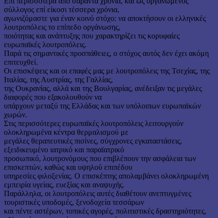
Επί περισσότερα από σαράντα χρόνια, και ως οργανωμένος
σύλλογος επί είκοσι τέσσερα χρόνια,
αγωνιζόμαστε για έναν κοινό στόχο: να αποκτήσουν οι ελληνικές
λουτροπόλεις το επίπεδο οργάνωσης,
ποιότητας και ανάπτυξης που χαρακτηρίζει τις κορυφαίες
ευρωπαϊκές λουτροπόλεις.
Παρά τις σημαντικές προσπάθειες, ο στόχος αυτός δεν έχει ακόμη
επιτευχθεί.
Οι επισκέψεις και οι επαφές μας με λουτροπόλεις της Τσεχίας, της
Ιταλίας, της Αυστρίας, της Γαλλίας,
της Ουκρανίας, αλλά και της Βουλγαρίας, ανέδειξαν τις μεγάλες
διαφορές που εξακολουθούν να
υπάρχουν μεταξύ της Ελλάδας και των υπόλοιπων ευρωπαϊκών
χωρών.
Στις περισσότερες ευρωπαϊκές λουτροπόλεις λειτουργούν
ολοκληρωμένα κέντρα θερμαλισμού με
μεγάλες θεραπευτικές πισίνες, σύγχρονες εγκαταστάσεις,
εξειδικευμένο ιατρικό και παραϊατρικό
προσωπικό, λουτρονόμους που επιβλέπουν την ασφάλεια των
επισκεπτών, καθώς και υψηλού επιπέδου
υπηρεσίες φιλοξενίας. Ο επισκέπτης απολαμβάνει ολοκληρωμένη
εμπειρία υγείας, ευεξίας και αναψυχής.
Παράλληλα, οι λουτροπόλεις αυτές διαθέτουν ανεπτυγμένες
τουριστικές υποδομές, ξενοδοχεία τεσσάρων
και πέντε αστέρων, τοπικές αγορές, πολιτιστικές δραστηριότητες,