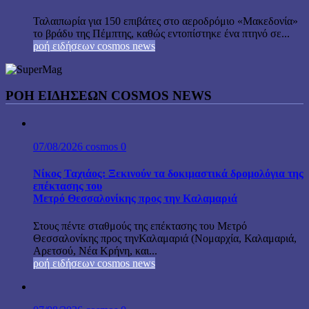
Ταλαιπωρία για 150 επιβάτες στο αεροδρόμιο «Μακεδονία»
το βράδυ της Πέμπτης, καθώς εντοπίστηκε ένα πτηνό σε...
ροή ειδήσεων cosmos news
ΡΟΉ ΕΙΔΉΣΕΩΝ COSMOS NEWS
07/08/2026
cosmos
0
Νίκος Ταχιάος: Ξεκινούν τα δοκιμαστικά δρομολόγια της
επέκτασης του
Μετρό Θεσσαλονίκης προς την Καλαμαριά
Στους πέντε σταθμούς της επέκτασης του Μετρό
Θεσσαλονίκης προς τηνΚαλαμαριά (Νομαρχία, Καλαμαριά,
Αρετσού, Νέα Κρήνη, και...
ροή ειδήσεων cosmos news