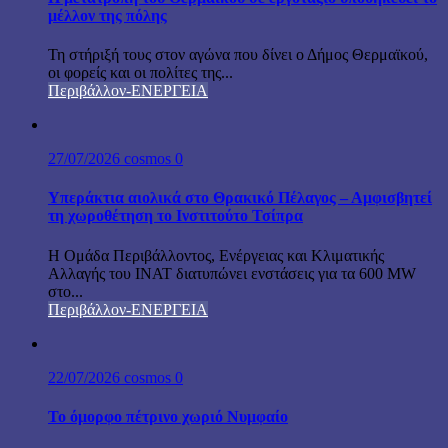
μέλλον της πόλης
Τη στήριξή τους στον αγώνα που δίνει ο Δήμος Θερμαϊκού,
οι φορείς και οι πολίτες της...
Περιβάλλον-ΕΝΕΡΓΕΙΑ
27/07/2026
cosmos
0
Υπεράκτια αιολικά στο Θρακικό Πέλαγος – Αμφισβητεί
τη χωροθέτηση το Ινστιτούτο Τσίπρα
Η Ομάδα Περιβάλλοντος, Ενέργειας και Κλιματικής
Αλλαγής του ΙΝΑΤ διατυπώνει ενστάσεις για τα 600 MW
στο...
Περιβάλλον-ΕΝΕΡΓΕΙΑ
22/07/2026
cosmos
0
Το όμορφο πέτρινο χωριό Νυμφαίο