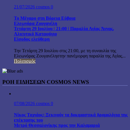
21/07/2026
cosmos
0
Το Μέγαρο στη Βόρεια Εύβοια
Ελεωνόρα Ζουγανέλη
Τετάρτη 29 Ιουλίου | 21:00 | Παραλία Αγίας Άννας,
Αλιευτικό Καταφύγιο
Είσοδος ελεύθερη
Την Τετάρτη 29 Ιουλίου στις 21:00, με τη συναυλία της
Ελεωνόρας Ζουγανέληστην πανέμορφη παραλία της Αγίας...
Πολιτισμός
ΡΟΗ ΕΙΔΗΣΕΩΝ COSMOS NEWS
07/08/2026
cosmos
0
Νίκος Ταχιάος: Ξεκινούν τα δοκιμαστικά δρομολόγια της
επέκτασης του
Μετρό Θεσσαλονίκης προς την Καλαμαριά