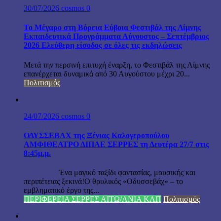
30/07/2026
cosmos
0
Το Μέγαρο στη Βόρεια Εύβοια Φεστιβάλ της Λίμνης
Εκπαιδευτικά Προγράμματα Αύγουστος – Σεπτέμβριος
2026 Ελεύθερη είσοδος σε όλες τις εκδηλώσεις
Μετά την περσινή επιτυχή έναρξη, το Φεστιβάλ της Λίμνης
επανέρχεται δυναμικά από 30 Αυγούστου μέχρι 20...
Πολιτισμός
24/07/2026
cosmos
0
ΟΔΥΣΣΕΒΑΧ της Ξένιας Καλογεροπούλου
ΑΜΦΙΘΕΑΤΡΟ ΔΙΠΑΕ ΣΕΡΡΕΣ τη Δευτέρα 27/7 στις
8:45μ.μ.
Ένα μαγικό ταξίδι φαντασίας, μουσικής και
περιπέτειας ξεκινά!Ο θρυλικός «Οδυσσεβάχ» – το
εμβληματικό έργο της...
ΠΕΡΙΦΕΡΕΙΑ ΣΕΡΡΕΣ ΑΙΤΩ/ΛΝΙΑ ΚΛΠ
Πολιτισμός