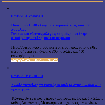
07/08/2026
cosmos
0
Πάνω από 1.500 έλεγχοι σε περισσότερες από 300
παραλίες
Drones και νέες τεχνολογίες στη μάχη κατά της
αυθαίρετης κατάληψης του αιγιαλού
Περισσότεροι από 1.500 έλεγχοι έχουν πραγματοποιηθεί
μέχρι σήμερα σε πάνωαπό 300 παραλίες και 450
επιχειρήσεις σε...
διαφορα νεα COSMOS NEWS
07/08/2026
cosmos
0
Χωρίς πινακίδες τα καινούρια αμάξια στην Ελλάδα – Τι
έχει συμβεί
Ταλαιπωρία εν μέσω θέρους για αγοραστές ΙΧ και δικύκλων,
καθώς Διευθύνσεις Μεταφορών στη χώρα έχουν αρχίσει...