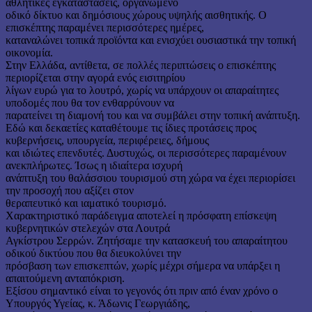
αθλητικές εγκαταστάσεις, οργανωμένο
οδικό δίκτυο και δημόσιους χώρους υψηλής αισθητικής. Ο
επισκέπτης παραμένει περισσότερες ημέρες,
καταναλώνει τοπικά προϊόντα και ενισχύει ουσιαστικά την τοπική
οικονομία.
Στην Ελλάδα, αντίθετα, σε πολλές περιπτώσεις ο επισκέπτης
περιορίζεται στην αγορά ενός εισιτηρίου
λίγων ευρώ για το λουτρό, χωρίς να υπάρχουν οι απαραίτητες
υποδομές που θα τον ενθαρρύνουν να
παρατείνει τη διαμονή του και να συμβάλει στην τοπική ανάπτυξη.
Εδώ και δεκαετίες καταθέτουμε τις ίδιες προτάσεις προς
κυβερνήσεις, υπουργεία, περιφέρειες, δήμους
και ιδιώτες επενδυτές. Δυστυχώς, οι περισσότερες παραμένουν
ανεκπλήρωτες. Ίσως η ιδιαίτερα ισχυρή
ανάπτυξη του θαλάσσιου τουρισμού στη χώρα να έχει περιορίσει
την προσοχή που αξίζει στον
θεραπευτικό και ιαματικό τουρισμό.
Χαρακτηριστικό παράδειγμα αποτελεί η πρόσφατη επίσκεψη
κυβερνητικών στελεχών στα Λουτρά
Αγκίστρου Σερρών. Ζητήσαμε την κατασκευή του απαραίτητου
οδικού δικτύου που θα διευκολύνει την
πρόσβαση των επισκεπτών, χωρίς μέχρι σήμερα να υπάρξει η
απαιτούμενη ανταπόκριση.
Εξίσου σημαντικό είναι το γεγονός ότι πριν από έναν χρόνο ο
Υπουργός Υγείας, κ. Άδωνις Γεωργιάδης,