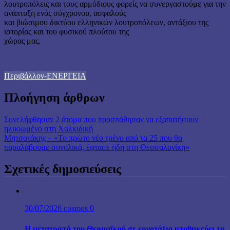
λουτροπόλεις και τους αρμόδιους φορείς να συνεργαστούμε για την
ανάπτυξη ενός σύγχρονου, ασφαλούς
και βιώσιμου δικτύου ελληνικών λουτροπόλεων, αντάξιου της
ιστορίας και του φυσικού πλούτου της
χώρας μας.
Περιβάλλον-ΕΝΕΡΓΕΙΑ
Πλοήγηση άρθρων
Συνελήφθησαν 2 άτομα που προσπάθησαν να εξαπατήσουν
ηλικιωμένο στη Χαλκιδική
Μητσοτάκης – «Το πρώτο νέο τρένο από τα 25 που θα
παραλάβουμε συνολικά, έφτασε ήδη στη Θεσσαλονίκη»
Σχετικές δημοσιεύσεις
30/07/2026
cosmos
0
Η μετατροπή του Θερμαϊκού σε εργοτάξιο υποθηκεύει το