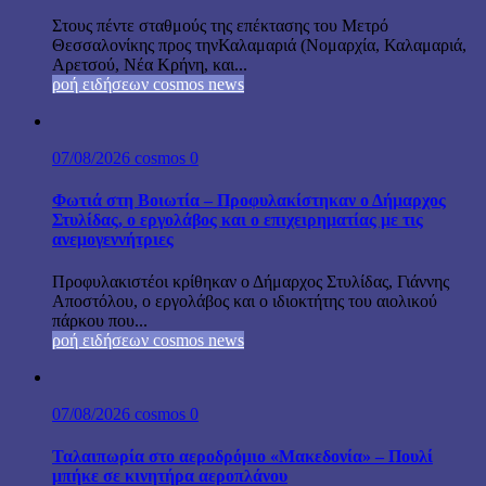
Στους πέντε σταθμούς της επέκτασης του Μετρό
Θεσσαλονίκης προς τηνΚαλαμαριά (Νομαρχία, Καλαμαριά,
Αρετσού, Νέα Κρήνη, και...
ροή ειδήσεων cosmos news
07/08/2026
cosmos
0
Φωτιά στη Βοιωτία – Προφυλακίστηκαν ο Δήμαρχος
Στυλίδας, ο εργολάβος και ο επιχειρηματίας με τις
ανεμογεννήτριες
Προφυλακιστέοι κρίθηκαν ο Δήμαρχος Στυλίδας, Γιάννης
Αποστόλου, ο εργολάβος και ο ιδιοκτήτης του αιολικού
πάρκου που...
ροή ειδήσεων cosmos news
07/08/2026
cosmos
0
Ταλαιπωρία στο αεροδρόμιο «Μακεδονία» – Πουλί
μπήκε σε κινητήρα αεροπλάνου