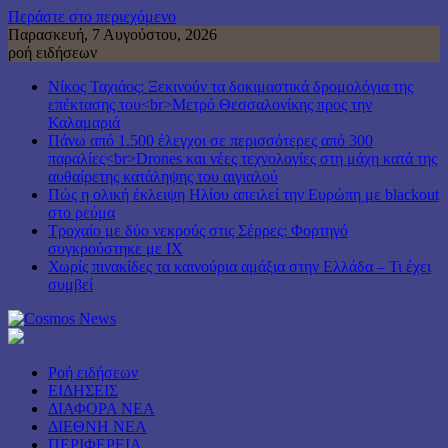
Περάστε στο περιεχόμενο
Παρασκευή, 7 Αυγούστου, 2026
ροή ειδήσεων
Νίκος Ταχιάος: Ξεκινούν τα δοκιμαστικά δρομολόγια της
επέκτασης του<br>Μετρό Θεσσαλονίκης προς την
Καλαμαριά
Πάνω από 1.500 έλεγχοι σε περισσότερες από 300
παραλίες<br>Drones και νέες τεχνολογίες στη μάχη κατά της
αυθαίρετης κατάληψης του αιγιαλού
Πώς η ολική έκλειψη Ηλίου απειλεί την Ευρώπη με blackout
στο ρεύμα
Τροχαίο με δύο νεκρούς στις Σέρρες: Φορτηγό
συγκρούστηκε με ΙΧ
Χωρίς πινακίδες τα καινούρια αμάξια στην Ελλάδα – Τι έχει
συμβεί
Ροή ειδήσεων
ΕΙΔΗΣΕΙΣ
ΔΙΑΦΟΡΑ ΝΕΑ
ΔΙΕΘΝΗ ΝΕΑ
ΠΕΡΙΦΕΡΕΙΑ