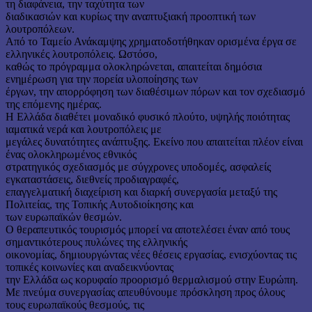
τη διαφάνεια, την ταχύτητα των
διαδικασιών και κυρίως την αναπτυξιακή προοπτική των
λουτροπόλεων.
Από το Ταμείο Ανάκαμψης χρηματοδοτήθηκαν ορισμένα έργα σε
ελληνικές λουτροπόλεις. Ωστόσο,
καθώς το πρόγραμμα ολοκληρώνεται, απαιτείται δημόσια
ενημέρωση για την πορεία υλοποίησης των
έργων, την απορρόφηση των διαθέσιμων πόρων και τον σχεδιασμό
της επόμενης ημέρας.
Η Ελλάδα διαθέτει μοναδικό φυσικό πλούτο, υψηλής ποιότητας
ιαματικά νερά και λουτροπόλεις με
μεγάλες δυνατότητες ανάπτυξης. Εκείνο που απαιτείται πλέον είναι
ένας ολοκληρωμένος εθνικός
στρατηγικός σχεδιασμός με σύγχρονες υποδομές, ασφαλείς
εγκαταστάσεις, διεθνείς προδιαγραφές,
επαγγελματική διαχείριση και διαρκή συνεργασία μεταξύ της
Πολιτείας, της Τοπικής Αυτοδιοίκησης και
των ευρωπαϊκών θεσμών.
Ο θεραπευτικός τουρισμός μπορεί να αποτελέσει έναν από τους
σημαντικότερους πυλώνες της ελληνικής
οικονομίας, δημιουργώντας νέες θέσεις εργασίας, ενισχύοντας τις
τοπικές κοινωνίες και αναδεικνύοντας
την Ελλάδα ως κορυφαίο προορισμό θερμαλισμού στην Ευρώπη.
Με πνεύμα συνεργασίας απευθύνουμε πρόσκληση προς όλους
τους ευρωπαϊκούς θεσμούς, τις