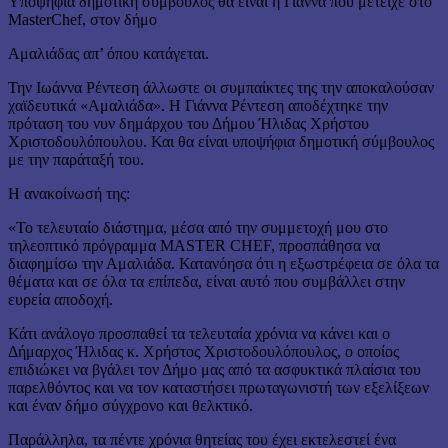
Υποψήφια δημοτική σύμβουλος θα είναι η Γιάννα που μετείχε στο
MasterChef, στον δήμο
Αμαλιάδας απ’ όπου κατάγεται.
Την Ιωάννα Ρέντεση άλλωστε οι συμπαίκτες της την αποκαλούσαν
χαϊδευτικά «Αμαλιάδα». Η Γιάννα Ρέντεση αποδέχτηκε την
πρόταση του νυν δημάρχου του Δήμου Ήλιδας Χρήστου
Χριστοδουλόπουλου. Και θα είναι υποψήφια δημοτική σύμβουλος
με την παράταξή του.
Η ανακοίνωσή της:
«Το τελευταίο διάστημα, μέσα από την συμμετοχή μου στο
τηλεοπτικό πρόγραμμα MASTER CHEF, προσπάθησα να
διαφημίσω την Αμαλιάδα. Κατανόησα ότι η εξωστρέφεια σε όλα τα
θέματα και σε όλα τα επίπεδα, είναι αυτό που συμβάλλει στην
ευρεία αποδοχή.
Κάτι ανάλογο προσπαθεί τα τελευταία χρόνια να κάνει και ο
Δήμαρχος Ήλιδας κ. Χρήστος Χριστοδουλόπουλος, ο οποίος
επιδιώκει να βγάλει τον Δήμο μας από τα ασφυκτικά πλαίσια του
παρελθόντος και να τον καταστήσει πρωταγωνιστή των εξελίξεων
και έναν δήμο σύγχρονο και θελκτικό.
Παράλληλα, τα πέντε χρόνια θητείας του έχει εκτελεστεί ένα