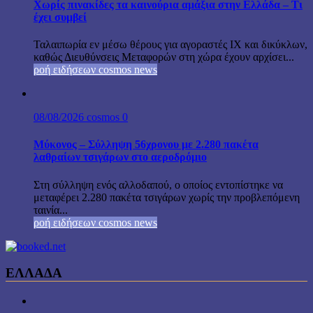
Χωρίς πινακίδες τα καινούρια αμάξια στην Ελλάδα – Τι
έχει συμβεί
Ταλαιπωρία εν μέσω θέρους για αγοραστές ΙΧ και δικύκλων,
καθώς Διευθύνσεις Μεταφορών στη χώρα έχουν αρχίσει...
ροή ειδήσεων cosmos news
08/08/2026
cosmos
0
Μύκονος – Σύλληψη 56χρονου με 2.280 πακέτα
λαθραίων τσιγάρων στο αεροδρόμιο
Στη σύλληψη ενός αλλοδαπού, ο οποίος εντοπίστηκε να
μεταφέρει 2.280 πακέτα τσιγάρων χωρίς την προβλεπόμενη
ταινία...
ροή ειδήσεων cosmos news
ΕΛΛΑΔΑ