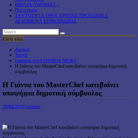
ΒΙΒΛΙΑ-SWOBIZZ –
Πολιτισμός
TAYTOTHTA ΟΡΟΙ ΧΡΗΣΗΣ ΠΡΟΣΩΠΙΚΑ
ΔΕΔΟΜΕΝΑ ΕΠΙΚΟΙΝΩΝΙΑ
Είστε εδώ:
Αρχική
Travel
διαφορα νεα COSMOS NEWS
Η Γιάννα του MasterChef κατεβαίνει υποψήφια δημοτική
σύμβουλος
Η Γιάννα του MasterChef κατεβαίνει
υποψήφια δημοτική σύμβουλος
20/04/2019
cosmos