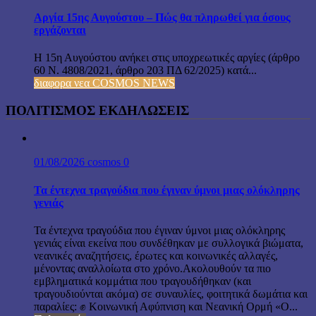
Αργία 15ης Αυγούστου – Πώς θα πληρωθεί για όσους
εργάζονται
Η 15η Αυγούστου ανήκει στις υποχρεωτικές αργίες (άρθρο
60 Ν. 4808/2021, άρθρο 203 ΠΔ 62/2025) κατά...
διαφορα νεα COSMOS NEWS
ΠΟΛΙΤΙΣΜΟΣ ΕΚΔΗΛΩΣΕΙΣ
01/08/2026
cosmos
0
Τα έντεχνα τραγούδια που έγιναν ύμνοι μιας ολόκληρης
γενιάς
Τα έντεχνα τραγούδια που έγιναν ύμνοι μιας ολόκληρης
γενιάς είναι εκείνα που συνδέθηκαν με συλλογικά βιώματα,
νεανικές αναζητήσεις, έρωτες και κοινωνικές αλλαγές,
μένοντας αναλλοίωτα στο χρόνο.Ακολουθούν τα πιο
εμβληματικά κομμάτια που τραγουδήθηκαν (και
τραγουδιούνται ακόμα) σε συναυλίες, φοιτητικά δωμάτια και
παραλίες: ✊ Κοινωνική Αφύπνιση και Νεανική Ορμή «Ο...