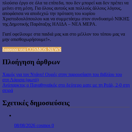
πλούσιο έργο σε όλα τα επίπεδα, που δεν μπορεί και δεν πρέπει να
μείνει στη μέση. Για όλους αυτούς και πολλούς άλλους λόγους,
αποφάσισα να αποδεχτώ την πρόταση του κυρίου
Χριστοδουλόπουλου και να συμμετάσχω στον συνδυασμό ΝΙΚΗΣ
της Δημοτικής Παράταξης ΗΛΙΔΑ – ΝΕΑ ΜΕΡΑ.
Γιατί οφείλουμε στα παιδιά μας και στο μέλλον του τόπου μας να
μην οπισθοχωρήσουμε!».
διαφορα νεα COSMOS NEWS
Πλοήγηση άρθρων
Χαμός για τον Ντάνο! Ουρές στην παρουσίαση του βιβλίου του
στη Λάρισα (φωτό)
Ανύπαρκτος ο Παναθηναϊκός στο δεύτερο ματς με τη Ρεάλ, 2-0 στη
σειρά
Σχετικές δημοσιεύσεις
08/08/2026
cosmos
0