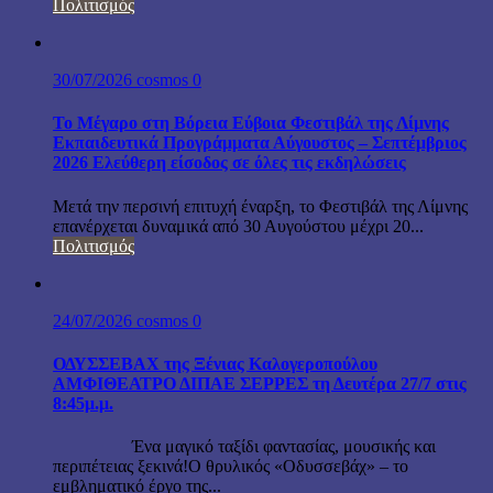
Πολιτισμός
30/07/2026
cosmos
0
Το Μέγαρο στη Βόρεια Εύβοια Φεστιβάλ της Λίμνης
Εκπαιδευτικά Προγράμματα Αύγουστος – Σεπτέμβριος
2026 Ελεύθερη είσοδος σε όλες τις εκδηλώσεις
Μετά την περσινή επιτυχή έναρξη, το Φεστιβάλ της Λίμνης
επανέρχεται δυναμικά από 30 Αυγούστου μέχρι 20...
Πολιτισμός
24/07/2026
cosmos
0
ΟΔΥΣΣΕΒΑΧ της Ξένιας Καλογεροπούλου
ΑΜΦΙΘΕΑΤΡΟ ΔΙΠΑΕ ΣΕΡΡΕΣ τη Δευτέρα 27/7 στις
8:45μ.μ.
Ένα μαγικό ταξίδι φαντασίας, μουσικής και
περιπέτειας ξεκινά!Ο θρυλικός «Οδυσσεβάχ» – το
εμβληματικό έργο της...