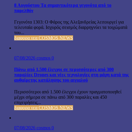
8 Αυγούστου Τα σημαντικότερα γεγονότα από το
παρελθόν
Γεγονότα 1303: Ο Φάρος της Αλεξανδρείας λειτουργεί για
τελευταία φορά. Ισχυρός σεισμός διαρρηγνύει τα τοιχώματά
του...
διαφορα νεα COSMOS NEWS
07/08/2026
cosmos
0
Πάνω από 1.500 έλεγχοι σε περισσότερες από 300
παραλίες Drones και νέες τεχνολογίες στη μάχη κατά της
αυθαίρετης κατάληψης του αιγιαλού
Περισσότεροι από 1.500 έλεγχοι έχουν πραγματοποιηθεί
μέχρι σήμερα σε πάνω από 300 παραλίες και 450
επιχειρήσεις...
διαφορα νεα COSMOS NEWS
07/08/2026
cosmos
0