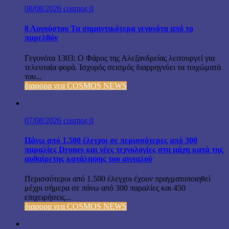
08/08/2026
cosmos
0
8 Αυγούστου Τα σημαντικότερα γεγονότα από το
παρελθόν
Γεγονότα 1303: Ο Φάρος της Αλεξανδρείας λειτουργεί για
τελευταία φορά. Ισχυρός σεισμός διαρρηγνύει τα τοιχώματά
του...
διαφορα νεα COSMOS NEWS
07/08/2026
cosmos
0
Πάνω από 1.500 έλεγχοι σε περισσότερες από 300
παραλίες Drones και νέες τεχνολογίες στη μάχη κατά της
αυθαίρετης κατάληψης του αιγιαλού
Περισσότεροι από 1.500 έλεγχοι έχουν πραγματοποιηθεί
μέχρι σήμερα σε πάνω από 300 παραλίες και 450
επιχειρήσεις...
διαφορα νεα COSMOS NEWS