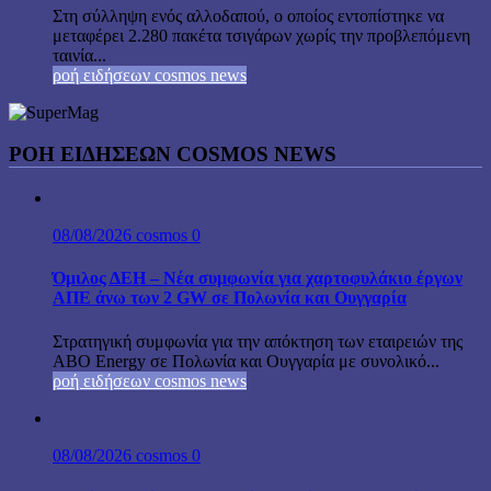
Στη σύλληψη ενός αλλοδαπού, ο οποίος εντοπίστηκε να
μεταφέρει 2.280 πακέτα τσιγάρων χωρίς την προβλεπόμενη
ταινία...
ροή ειδήσεων cosmos news
ΡΟΉ ΕΙΔΉΣΕΩΝ COSMOS NEWS
08/08/2026
cosmos
0
Όμιλος ΔΕΗ – Νέα συμφωνία για χαρτοφυλάκιο έργων
ΑΠΕ άνω των 2 GW σε Πολωνία και Ουγγαρία
Στρατηγική συμφωνία για την απόκτηση των εταιρειών της
ABO Energy σε Πολωνία και Ουγγαρία με συνολικό...
ροή ειδήσεων cosmos news
08/08/2026
cosmos
0