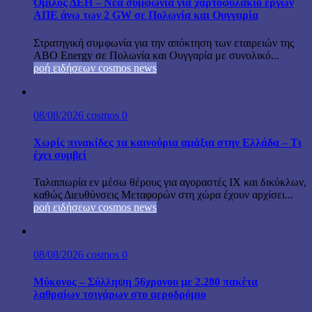
Όμιλος ΔΕΗ – Νέα συμφωνία για χαρτοφυλάκιο έργων
ΑΠΕ άνω των 2 GW σε Πολωνία και Ουγγαρία
Στρατηγική συμφωνία για την απόκτηση των εταιρειών της
ABO Energy σε Πολωνία και Ουγγαρία με συνολικό...
ροή ειδήσεων cosmos news
08/08/2026
cosmos
0
Χωρίς πινακίδες τα καινούρια αμάξια στην Ελλάδα – Τι
έχει συμβεί
Ταλαιπωρία εν μέσω θέρους για αγοραστές ΙΧ και δικύκλων,
καθώς Διευθύνσεις Μεταφορών στη χώρα έχουν αρχίσει...
ροή ειδήσεων cosmos news
08/08/2026
cosmos
0
Μύκονος – Σύλληψη 56χρονου με 2.280 πακέτα
λαθραίων τσιγάρων στο αεροδρόμιο