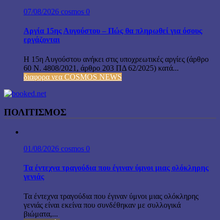
07/08/2026
cosmos
0
Αργία 15ης Αυγούστου – Πώς θα πληρωθεί για όσους
εργάζονται
Η 15η Αυγούστου ανήκει στις υποχρεωτικές αργίες (άρθρο
60 Ν. 4808/2021, άρθρο 203 ΠΔ 62/2025) κατά...
διαφορα νεα COSMOS NEWS
ΠΟΛΙΤΙΣΜΟΣ
01/08/2026
cosmos
0
Τα έντεχνα τραγούδια που έγιναν ύμνοι μιας ολόκληρης
γενιάς
Τα έντεχνα τραγούδια που έγιναν ύμνοι μιας ολόκληρης
γενιάς είναι εκείνα που συνδέθηκαν με συλλογικά
βιώματα,...