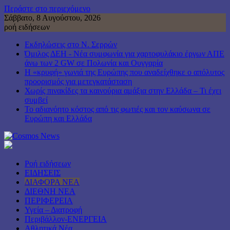
Περάστε στο περιεχόμενο
Σάββατο, 8 Αυγούστου, 2026
ροή ειδήσεων
Εκδηλώσεις στο Ν. Σερρών
Όμιλος ΔΕΗ - Νέα συμφωνία για χαρτοφυλάκιο έργων ΑΠΕ
άνω των 2 GW σε Πολωνία και Ουγγαρία
Η «κρυφή» γωνιά της Ευρώπης που αναδείχθηκε ο απόλυτος
προορισμός για μετεγκατάσταση
Χωρίς πινακίδες τα καινούρια αμάξια στην Ελλάδα – Τι έχει
συμβεί
Το αδιανόητο κόστος από τις φωτιές και τον καύσωνα σε
Ευρώπη και Ελλάδα
Ροή ειδήσεων
ΕΙΔΗΣΕΙΣ
ΔΙΑΦΟΡΑ ΝΕΑ
ΔΙΕΘΝΗ ΝΕΑ
ΠΕΡΙΦΕΡΕΙΑ
Υγεία – Διατροφή
Περιβάλλον-ΕΝΕΡΓΕΙΑ
Αθλητικά Νέα