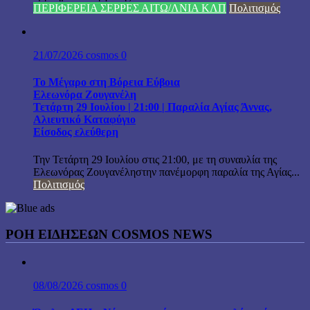
ΠΕΡΙΦΕΡΕΙΑ ΣΕΡΡΕΣ ΑΙΤΩ/ΛΝΙΑ ΚΛΠ
Πολιτισμός
21/07/2026
cosmos
0
Το Μέγαρο στη Βόρεια Εύβοια
Ελεωνόρα Ζουγανέλη
Τετάρτη 29 Ιουλίου | 21:00 | Παραλία Αγίας Άννας,
Αλιευτικό Καταφύγιο
Είσοδος ελεύθερη
Την Τετάρτη 29 Ιουλίου στις 21:00, με τη συναυλία της
Ελεωνόρας Ζουγανέληστην πανέμορφη παραλία της Αγίας...
Πολιτισμός
ΡΟΗ ΕΙΔΗΣΕΩΝ COSMOS NEWS
08/08/2026
cosmos
0