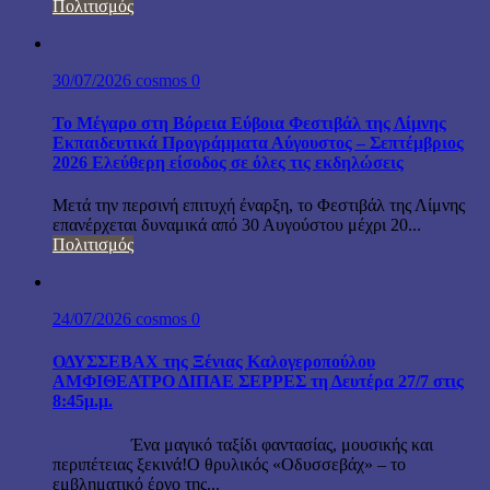
Πολιτισμός
30/07/2026
cosmos
0
Το Μέγαρο στη Βόρεια Εύβοια Φεστιβάλ της Λίμνης
Εκπαιδευτικά Προγράμματα Αύγουστος – Σεπτέμβριος
2026 Ελεύθερη είσοδος σε όλες τις εκδηλώσεις
Μετά την περσινή επιτυχή έναρξη, το Φεστιβάλ της Λίμνης
επανέρχεται δυναμικά από 30 Αυγούστου μέχρι 20...
Πολιτισμός
24/07/2026
cosmos
0
ΟΔΥΣΣΕΒΑΧ της Ξένιας Καλογεροπούλου
ΑΜΦΙΘΕΑΤΡΟ ΔΙΠΑΕ ΣΕΡΡΕΣ τη Δευτέρα 27/7 στις
8:45μ.μ.
Ένα μαγικό ταξίδι φαντασίας, μουσικής και
περιπέτειας ξεκινά!Ο θρυλικός «Οδυσσεβάχ» – το
εμβληματικό έργο της...