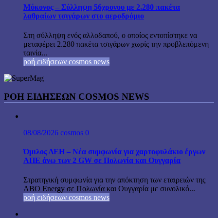
Μύκονος – Σύλληψη 56χρονου με 2.280 πακέτα
λαθραίων τσιγάρων στο αεροδρόμιο
Στη σύλληψη ενός αλλοδαπού, ο οποίος εντοπίστηκε να
μεταφέρει 2.280 πακέτα τσιγάρων χωρίς την προβλεπόμενη
ταινία...
ροή ειδήσεων cosmos news
ΡΟΉ ΕΙΔΉΣΕΩΝ COSMOS NEWS
08/08/2026
cosmos
0
Όμιλος ΔΕΗ – Νέα συμφωνία για χαρτοφυλάκιο έργων
ΑΠΕ άνω των 2 GW σε Πολωνία και Ουγγαρία
Στρατηγική συμφωνία για την απόκτηση των εταιρειών της
ABO Energy σε Πολωνία και Ουγγαρία με συνολικό...
ροή ειδήσεων cosmos news