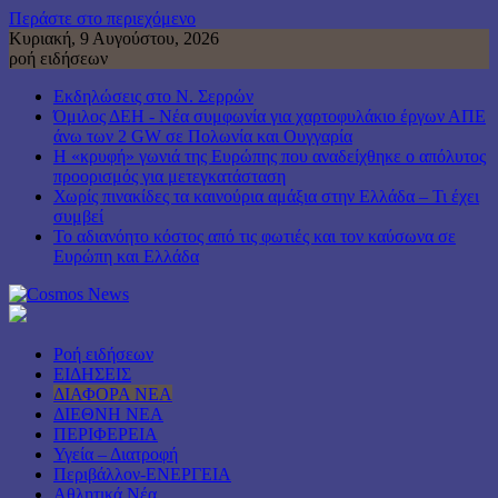
Περάστε στο περιεχόμενο
Κυριακή, 9 Αυγούστου, 2026
ροή ειδήσεων
Εκδηλώσεις στο Ν. Σερρών
Όμιλος ΔΕΗ - Νέα συμφωνία για χαρτοφυλάκιο έργων ΑΠΕ
άνω των 2 GW σε Πολωνία και Ουγγαρία
Η «κρυφή» γωνιά της Ευρώπης που αναδείχθηκε ο απόλυτος
προορισμός για μετεγκατάσταση
Χωρίς πινακίδες τα καινούρια αμάξια στην Ελλάδα – Τι έχει
συμβεί
Το αδιανόητο κόστος από τις φωτιές και τον καύσωνα σε
Ευρώπη και Ελλάδα
Ροή ειδήσεων
ΕΙΔΗΣΕΙΣ
ΔΙΑΦΟΡΑ ΝΕΑ
ΔΙΕΘΝΗ ΝΕΑ
ΠΕΡΙΦΕΡΕΙΑ
Υγεία – Διατροφή
Περιβάλλον-ΕΝΕΡΓΕΙΑ
Αθλητικά Νέα