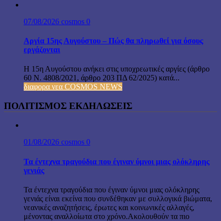
07/08/2026
cosmos
0
Αργία 15ης Αυγούστου – Πώς θα πληρωθεί για όσους
εργάζονται
Η 15η Αυγούστου ανήκει στις υποχρεωτικές αργίες (άρθρο
60 Ν. 4808/2021, άρθρο 203 ΠΔ 62/2025) κατά...
διαφορα νεα COSMOS NEWS
ΠΟΛΙΤΙΣΜΟΣ ΕΚΔΗΛΩΣΕΙΣ
01/08/2026
cosmos
0
Τα έντεχνα τραγούδια που έγιναν ύμνοι μιας ολόκληρης
γενιάς
Τα έντεχνα τραγούδια που έγιναν ύμνοι μιας ολόκληρης
γενιάς είναι εκείνα που συνδέθηκαν με συλλογικά βιώματα,
νεανικές αναζητήσεις, έρωτες και κοινωνικές αλλαγές,
μένοντας αναλλοίωτα στο χρόνο.Ακολουθούν τα πιο