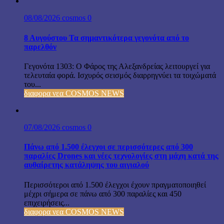
08/08/2026
cosmos
0
8 Αυγούστου Τα σημαντικότερα γεγονότα από το
παρελθόν
Γεγονότα 1303: Ο Φάρος της Αλεξανδρείας λειτουργεί για
τελευταία φορά. Ισχυρός σεισμός διαρρηγνύει τα τοιχώματά
του...
διαφορα νεα COSMOS NEWS
07/08/2026
cosmos
0
Πάνω από 1.500 έλεγχοι σε περισσότερες από 300
παραλίες Drones και νέες τεχνολογίες στη μάχη κατά της
αυθαίρετης κατάληψης του αιγιαλού
Περισσότεροι από 1.500 έλεγχοι έχουν πραγματοποιηθεί
μέχρι σήμερα σε πάνω από 300 παραλίες και 450
επιχειρήσεις...
διαφορα νεα COSMOS NEWS