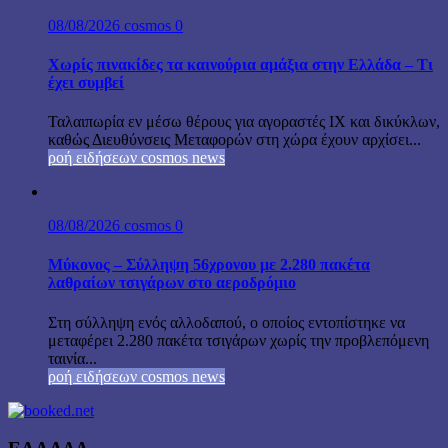
08/08/2026
cosmos
0
Χωρίς πινακίδες τα καινούρια αμάξια στην Ελλάδα – Τι
έχει συμβεί
Ταλαιπωρία εν μέσω θέρους για αγοραστές ΙΧ και δικύκλων,
καθώς Διευθύνσεις Μεταφορών στη χώρα έχουν αρχίσει...
ροή ειδήσεων cosmos news
08/08/2026
cosmos
0
Μύκονος – Σύλληψη 56χρονου με 2.280 πακέτα
λαθραίων τσιγάρων στο αεροδρόμιο
Στη σύλληψη ενός αλλοδαπού, ο οποίος εντοπίστηκε να
μεταφέρει 2.280 πακέτα τσιγάρων χωρίς την προβλεπόμενη
ταινία...
ροή ειδήσεων cosmos news