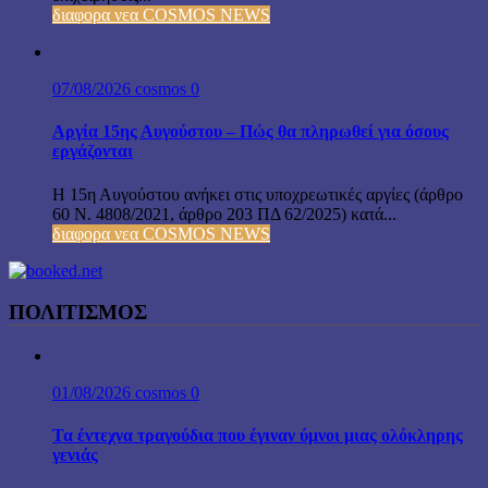
διαφορα νεα COSMOS NEWS
07/08/2026
cosmos
0
Αργία 15ης Αυγούστου – Πώς θα πληρωθεί για όσους
εργάζονται
Η 15η Αυγούστου ανήκει στις υποχρεωτικές αργίες (άρθρο
60 Ν. 4808/2021, άρθρο 203 ΠΔ 62/2025) κατά...
διαφορα νεα COSMOS NEWS
ΠΟΛΙΤΙΣΜΟΣ
01/08/2026
cosmos
0
Τα έντεχνα τραγούδια που έγιναν ύμνοι μιας ολόκληρης
γενιάς