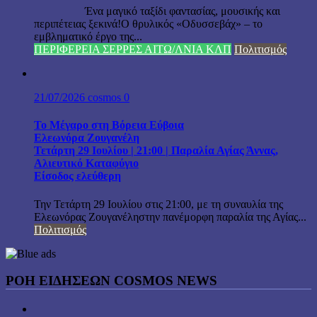
Ένα μαγικό ταξίδι φαντασίας, μουσικής και
περιπέτειας ξεκινά!Ο θρυλικός «Οδυσσεβάχ» – το
εμβληματικό έργο της...
ΠΕΡΙΦΕΡΕΙΑ ΣΕΡΡΕΣ ΑΙΤΩ/ΛΝΙΑ ΚΛΠ
Πολιτισμός
21/07/2026
cosmos
0
Το Μέγαρο στη Βόρεια Εύβοια
Ελεωνόρα Ζουγανέλη
Τετάρτη 29 Ιουλίου | 21:00 | Παραλία Αγίας Άννας,
Αλιευτικό Καταφύγιο
Είσοδος ελεύθερη
Την Τετάρτη 29 Ιουλίου στις 21:00, με τη συναυλία της
Ελεωνόρας Ζουγανέληστην πανέμορφη παραλία της Αγίας...
Πολιτισμός
ΡΟΗ ΕΙΔΗΣΕΩΝ COSMOS NEWS