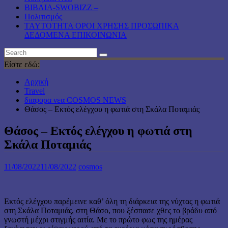
ΒΙΒΛΙΑ-SWOBIZZ –
Πολιτισμός
TAYTOTHTA ΟΡΟΙ ΧΡΗΣΗΣ ΠΡΟΣΩΠΙΚΑ
ΔΕΔΟΜΕΝΑ ΕΠΙΚΟΙΝΩΝΙΑ
Είστε εδώ:
Αρχική
Travel
διαφορα νεα COSMOS NEWS
Θάσος – Εκτός ελέγχου η φωτιά στη Σκάλα Ποταμιάς
Θάσος – Εκτός ελέγχου η φωτιά στη
Σκάλα Ποταμιάς
11/08/2022
11/08/2022
cosmos
Εκτός ελέγχου παρέμεινε καθ’ όλη τη διάρκεια της νύχτας η φωτιά
στη Σκάλα Ποταμιάς, στη Θάσο, που ξέσπασε χθες το βράδυ από
γνωστή μέχρι στιγμής αιτία. Με το πρώτο φως της ημέρας