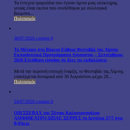
Τα έντεχνα τραγούδια που έγιναν ύμνοι μιας ολόκληρης
γενιάς είναι εκείνα που συνδέθηκαν με συλλογικά
βιώματα,...
Πολιτισμός
30/07/2026
cosmos
0
Το Μέγαρο στη Βόρεια Εύβοια Φεστιβάλ της Λίμνης
Εκπαιδευτικά Προγράμματα Αύγουστος – Σεπτέμβριος
2026 Ελεύθερη είσοδος σε όλες τις εκδηλώσεις
Μετά την περσινή επιτυχή έναρξη, το Φεστιβάλ της Λίμνης
επανέρχεται δυναμικά από 30 Αυγούστου μέχρι 20...
Πολιτισμός
24/07/2026
cosmos
0
ΟΔΥΣΣΕΒΑΧ της Ξένιας Καλογεροπούλου
ΑΜΦΙΘΕΑΤΡΟ ΔΙΠΑΕ ΣΕΡΡΕΣ τη Δευτέρα 27/7 στις
8:45μ.μ.