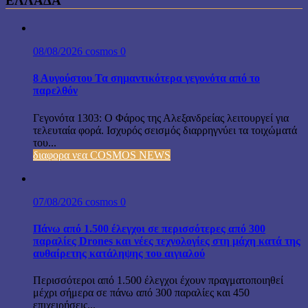
ΕΛΛΑΔΑ
08/08/2026
cosmos
0
8 Αυγούστου Τα σημαντικότερα γεγονότα από το
παρελθόν
Γεγονότα 1303: Ο Φάρος της Αλεξανδρείας λειτουργεί για
τελευταία φορά. Ισχυρός σεισμός διαρρηγνύει τα τοιχώματά
του...
διαφορα νεα COSMOS NEWS
07/08/2026
cosmos
0
Πάνω από 1.500 έλεγχοι σε περισσότερες από 300
παραλίες Drones και νέες τεχνολογίες στη μάχη κατά της
αυθαίρετης κατάληψης του αιγιαλού
Περισσότεροι από 1.500 έλεγχοι έχουν πραγματοποιηθεί
μέχρι σήμερα σε πάνω από 300 παραλίες και 450
επιχειρήσεις...