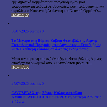
εμβληματικά κομμάτια που τραγουδήθηκαν (και
τραγουδιούνται ακόμα) σε συναυλίες, φοιτητικά δωμάτια και
παραλίες: ✊ Κοινωνική Αφύπνιση και Νεανική Ορμή «Ο...
Πολιτισμός
30/07/2026
cosmos
0
Το Μέγαρο στη Βόρεια Εύβοια Φεστιβάλ της Λίμνης
Εκπαιδευτικά Προγράμματα Αύγουστος – Σεπτέμβριος
2026 Ελεύθερη είσοδος σε όλες τις εκδηλώσεις
Μετά την περσινή επιτυχή έναρξη, το Φεστιβάλ της Λίμνης
επανέρχεται δυναμικά από 30 Αυγούστου μέχρι 20...
Πολιτισμός
24/07/2026
cosmos
0
ΟΔΥΣΣΕΒΑΧ της Ξένιας Καλογεροπούλου
ΑΜΦΙΘΕΑΤΡΟ ΔΙΠΑΕ ΣΕΡΡΕΣ τη Δευτέρα 27/7 στις
8:45μ.μ.