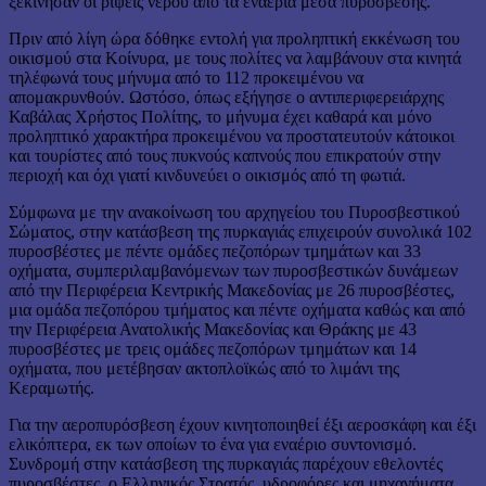
ξεκίνησαν οι ρίψεις νερού από τα εναέρια μέσα πυρόσβεσης.
Πριν από λίγη ώρα δόθηκε εντολή για προληπτική εκκένωση του
οικισμού στα Κοίνυρα, με τους πολίτες να λαμβάνουν στα κινητά
τηλέφωνά τους μήνυμα από το 112 προκειμένου να
απομακρυνθούν. Ωστόσο, όπως εξήγησε ο αντιπεριφερειάρχης
Καβάλας Χρήστος Πολίτης, το μήνυμα έχει καθαρά και μόνο
προληπτικό χαρακτήρα προκειμένου να προστατευτούν κάτοικοι
και τουρίστες από τους πυκνούς καπνούς που επικρατούν στην
περιοχή και όχι γιατί κινδυνεύει ο οικισμός από τη φωτιά.
Σύμφωνα με την ανακοίνωση του αρχηγείου του Πυροσβεστικού
Σώματος, στην κατάσβεση της πυρκαγιάς επιχειρούν συνολικά 102
πυροσβέστες με πέντε ομάδες πεζοπόρων τμημάτων και 33
οχήματα, συμπεριλαμβανόμενων των πυροσβεστικών δυνάμεων
από την Περιφέρεια Κεντρικής Μακεδονίας με 26 πυροσβέστες,
μια ομάδα πεζοπόρου τμήματος και πέντε οχήματα καθώς και από
την Περιφέρεια Ανατολικής Μακεδονίας και Θράκης με 43
πυροσβέστες με τρεις ομάδες πεζοπόρων τμημάτων και 14
οχήματα, που μετέβησαν ακτοπλοϊκώς από το λιμάνι της
Κεραμωτής.
Για την αεροπυρόσβεση έχουν κινητοποιηθεί έξι αεροσκάφη και έξι
ελικόπτερα, εκ των οποίων το ένα για εναέριο συντονισμό.
Συνδρομή στην κατάσβεση της πυρκαγιάς παρέχουν εθελοντές
πυροσβέστες, ο Ελληνικός Στρατός, υδροφόρες και μηχανήματα