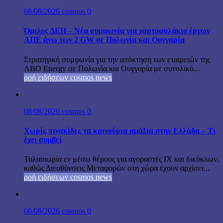
08/08/2026
cosmos
0
Όμιλος ΔΕΗ – Νέα συμφωνία για χαρτοφυλάκιο έργων
ΑΠΕ άνω των 2 GW σε Πολωνία και Ουγγαρία
Στρατηγική συμφωνία για την απόκτηση των εταιρειών της
ABO Energy σε Πολωνία και Ουγγαρία με συνολικό...
ροή ειδήσεων cosmos news
08/08/2026
cosmos
0
Χωρίς πινακίδες τα καινούρια αμάξια στην Ελλάδα – Τι
έχει συμβεί
Ταλαιπωρία εν μέσω θέρους για αγοραστές ΙΧ και δικύκλων,
καθώς Διευθύνσεις Μεταφορών στη χώρα έχουν αρχίσει...
ροή ειδήσεων cosmos news
08/08/2026
cosmos
0