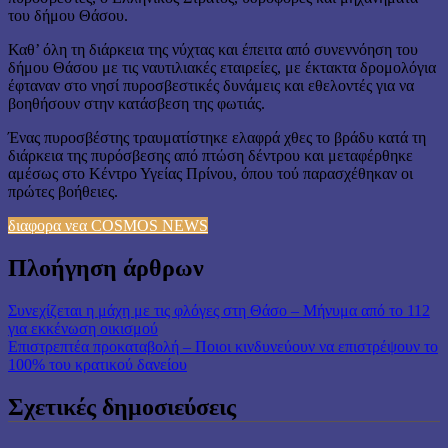
του δήμου Θάσου.
Καθ’ όλη τη διάρκεια της νύχτας και έπειτα από συνεννόηση του
δήμου Θάσου με τις ναυτιλιακές εταιρείες, με έκτακτα δρομολόγια
έφταναν στο νησί πυροσβεστικές δυνάμεις και εθελοντές για να
βοηθήσουν στην κατάσβεση της φωτιάς.
Ένας πυροσβέστης τραυματίστηκε ελαφρά χθες το βράδυ κατά τη
διάρκεια της πυρόσβεσης από πτώση δέντρου και μεταφέρθηκε
αμέσως στο Κέντρο Υγείας Πρίνου, όπου τού παρασχέθηκαν οι
πρώτες βοήθειες.
διαφορα νεα COSMOS NEWS
Πλοήγηση άρθρων
Συνεχίζεται η μάχη με τις φλόγες στη Θάσο – Μήνυμα από το 112
για εκκένωση οικισμού
Επιστρεπτέα προκαταβολή – Ποιοι κινδυνεύουν να επιστρέψουν το
100% του κρατικού δανείου
Σχετικές δημοσιεύσεις