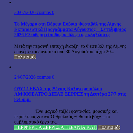
30/07/2026
cosmos
0
Το Μέγαρο στη Βόρεια Εύβοια Φεστιβάλ της Λίμνης
Εκπαιδευτικά Προγράμματα Αύγουστος – Σεπτέμβριος
2026 Ελεύθερη είσοδος σε όλες τις εκδηλώσεις
Μετά την περσινή επιτυχή έναρξη, το Φεστιβάλ της Λίμνης
επανέρχεται δυναμικά από 30 Αυγούστου μέχρι 20...
Πολιτισμός
24/07/2026
cosmos
0
ΟΔΥΣΣΕΒΑΧ της Ξένιας Καλογεροπούλου
ΑΜΦΙΘΕΑΤΡΟ ΔΙΠΑΕ ΣΕΡΡΕΣ τη Δευτέρα 27/7 στις
8:45μ.μ.
Ένα μαγικό ταξίδι φαντασίας, μουσικής και
περιπέτειας ξεκινά!Ο θρυλικός «Οδυσσεβάχ» – το
εμβληματικό έργο της...
ΠΕΡΙΦΕΡΕΙΑ ΣΕΡΡΕΣ ΑΙΤΩ/ΛΝΙΑ ΚΛΠ
Πολιτισμός