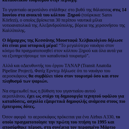
Το γιγαντιαίο αεροπλάνο στάλθηκε στο βυθό της θάλασσας
στις 14
Ιουνίου στα ανοικτά του κόλπου Ξηρού
(τούρκικα: Saros
Körfezi), ο οποίος βρίσκεται 30 περίπου ναυτικά μίλια
νοτιοανατολικά της Αλεξανδρούπολης, βόρεια της χερσονήσου της
Καλλίπολης.
Ο δήμαρχος της Κεσσάνης Μουσταφά Χελβακιόγλου δήλωσε
ότι είναι μια ιστορική μέρα!
“Το μεγαλύτερο ναυάγιο στον
κόσμο θα πραγματοποιηθεί στον κόλπου Ξηρού και όλα αυτά για
να εξυπηρετήσουμε τον καταδυτικό τουρισμό”.
Αλλά και οΔιευθυντής του έργου TANAP (Transit Anatolia
Pipeline Project), Φατίχ Ερντεμ δήλωσε ότι το ναυάγιο του
αεροσκάφους
θα συμβάλει τόσο στον τουρισμό όσο και στον
πληθυσμό των ψαριών.
Να σημειωθεί πως η βύθιση του γιγαντιαίου αυτού
αεροπλάνου,
έχει ως στόχο τη δημιουργία τεχνητού υφάλου για
καταδύσεις, ασχολία εξαιρετικά δημοφιλής ανάμεσα στους πιο
έμπειρους δύτες.
Όσον αφορά το αεροσκάφος πρόκειται για ένα Airbus A330,
το
οποίο πραγματοποίησε την πρώτη του πτήση το 1995 και
αποσύρθηκε πέρυσι, στη συνέχεια τον περασμένο Μάρτιο