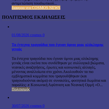
αντιμετώπιση τουιδιωτικού...
διαφορα νεα COSMOS NEWS
ΠΟΛΙΤΙΣΜΟΣ ΕΚΔΗΛΩΣΕΙΣ
01/08/2026
cosmos
0
Τα έντεχνα τραγούδια που έγιναν ύμνοι μιας ολόκληρης
γενιάς
Τα έντεχνα τραγούδια που έγιναν ύμνοι μιας ολόκληρης
γενιάς είναι εκείνα που συνδέθηκαν με συλλογικά βιώματα,
νεανικές αναζητήσεις, έρωτες και κοινωνικές αλλαγές,
μένοντας αναλλοίωτα στο χρόνο.Ακολουθούν τα πιο
εμβληματικά κομμάτια που τραγουδήθηκαν (και
τραγουδιούνται ακόμα) σε συναυλίες, φοιτητικά δωμάτια και
παραλίες: ✊ Κοινωνική Αφύπνιση και Νεανική Ορμή «Ο...
Πολιτισμός
30/07/2026
cosmos
0