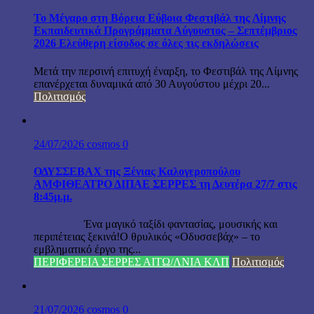
Το Μέγαρο στη Βόρεια Εύβοια Φεστιβάλ της Λίμνης
Εκπαιδευτικά Προγράμματα Αύγουστος – Σεπτέμβριος
2026 Ελεύθερη είσοδος σε όλες τις εκδηλώσεις
Μετά την περσινή επιτυχή έναρξη, το Φεστιβάλ της Λίμνης
επανέρχεται δυναμικά από 30 Αυγούστου μέχρι 20...
Πολιτισμός
24/07/2026
cosmos
0
ΟΔΥΣΣΕΒΑΧ της Ξένιας Καλογεροπούλου
ΑΜΦΙΘΕΑΤΡΟ ΔΙΠΑΕ ΣΕΡΡΕΣ τη Δευτέρα 27/7 στις
8:45μ.μ.
Ένα μαγικό ταξίδι φαντασίας, μουσικής και
περιπέτειας ξεκινά!Ο θρυλικός «Οδυσσεβάχ» – το
εμβληματικό έργο της...
ΠΕΡΙΦΕΡΕΙΑ ΣΕΡΡΕΣ ΑΙΤΩ/ΛΝΙΑ ΚΛΠ
Πολιτισμός
21/07/2026
cosmos
0