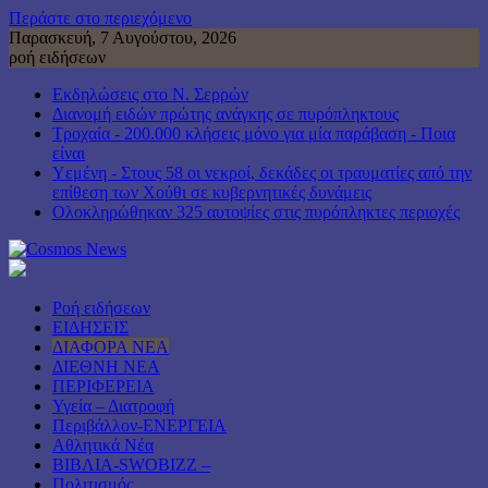
Περάστε στο περιεχόμενο
Παρασκευή, 7 Αυγούστου, 2026
ροή ειδήσεων
Εκδηλώσεις στο Ν. Σερρών
Διανομή ειδών πρώτης ανάγκης σε πυρόπληκτους
Τροχαία - 200.000 κλήσεις μόνο για μία παράβαση - Ποια
είναι
Υεμένη - Στους 58 οι νεκροί, δεκάδες οι τραυματίες από την
επίθεση των Χούθι σε κυβερνητικές δυνάμεις
Ολοκληρώθηκαν 325 αυτοψίες στις πυρόπληκτες περιοχές
Ροή ειδήσεων
ΕΙΔΗΣΕΙΣ
ΔΙΑΦΟΡΑ ΝΕΑ
ΔΙΕΘΝΗ ΝΕΑ
ΠΕΡΙΦΕΡΕΙΑ
Υγεία – Διατροφή
Περιβάλλον-ΕΝΕΡΓΕΙΑ
Αθλητικά Νέα
ΒΙΒΛΙΑ-SWOBIZZ –
Πολιτισμός