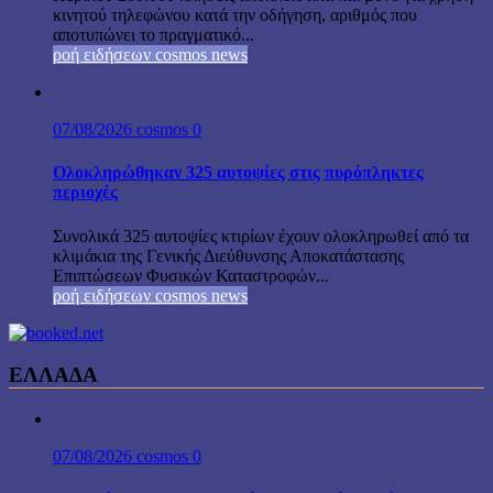
κινητού τηλεφώνου κατά την οδήγηση, αριθμός που
αποτυπώνει το πραγματικό...
ροή ειδήσεων cosmos news
07/08/2026
cosmos
0
Ολοκληρώθηκαν 325 αυτοψίες στις πυρόπληκτες
περιοχές
Συνολικά 325 αυτοψίες κτιρίων έχουν ολοκληρωθεί από τα
κλιμάκια της Γενικής Διεύθυνσης Αποκατάστασης
Επιπτώσεων Φυσικών Καταστροφών...
ροή ειδήσεων cosmos news
ΕΛΛΑΔΑ
07/08/2026
cosmos
0