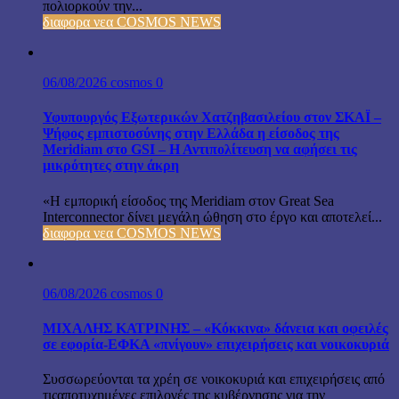
πολιορκούν την...
διαφορα νεα COSMOS NEWS
06/08/2026
cosmos
0
Υφυπουργός Εξωτερικών Χατζηβασιλείου στον ΣΚΑΪ –
Ψήφος εμπιστοσύνης στην Ελλάδα η είσοδος της
Meridiam στο GSI – Η Αντιπολίτευση να αφήσει τις
μικρότητες στην άκρη
«Η εμπορική είσοδος της Meridiam στον Great Sea
Interconnector δίνει μεγάλη ώθηση στο έργο και αποτελεί...
διαφορα νεα COSMOS NEWS
06/08/2026
cosmos
0
ΜΙΧΑΛΗΣ ΚΑΤΡΙΝΗΣ – «Κόκκινα» δάνεια και οφειλές
σε εφορία-ΕΦΚΑ «πνίγουν» επιχειρήσεις και νοικοκυριά
Συσσωρεύονται τα χρέη σε νοικοκυριά και επιχειρήσεις από
τιςαποτυχημένες επιλογές της κυβέρνησης για την