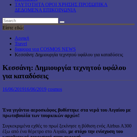
TAYTOTHTA ΟΡΟΙ ΧΡΗΣΗΣ ΠΡΟΣΩΠΙΚΑ
ΔΕΔΟΜΕΝΑ ΕΠΙΚΟΙΝΩΝΙΑ
Είστε εδώ:
Αρχική
Travel
διαφορα νεα COSMOS NEWS
Κεσσάνη: Δημιουργία τεχνητού υφάλου για καταδύσεις
Κεσσάνη: Δημιουργία τεχνητού υφάλου
για καταδύσεις
16/06/2019
16/06/2019
cosmos
Ένα γιγάντιο αεροσκάφος βυθίστηκε στα νερά του Αιγαίου με
πρωτοβουλία των τουρκικών αρχών!
Συγκεκριμένα εχθές το πρωί ξεκίνησε η βύθιση ενός Airbus A300
έξω από ένα θέρετρο στο Αιγαίο,
με στόχο την ενίσχυση του
καταδυτικού τουρισμού στην περιοχή.