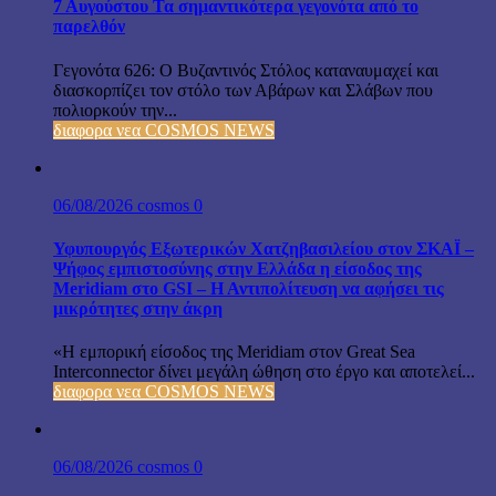
7 Αυγούστου Τα σημαντικότερα γεγονότα από το
παρελθόν
Γεγονότα 626: Ο Βυζαντινός Στόλος καταναυμαχεί και
διασκορπίζει τον στόλο των Αβάρων και Σλάβων που
πολιορκούν την...
διαφορα νεα COSMOS NEWS
06/08/2026
cosmos
0
Υφυπουργός Εξωτερικών Χατζηβασιλείου στον ΣΚΑΪ –
Ψήφος εμπιστοσύνης στην Ελλάδα η είσοδος της
Meridiam στο GSI – Η Αντιπολίτευση να αφήσει τις
μικρότητες στην άκρη
«Η εμπορική είσοδος της Meridiam στον Great Sea
Interconnector δίνει μεγάλη ώθηση στο έργο και αποτελεί...
διαφορα νεα COSMOS NEWS
06/08/2026
cosmos
0