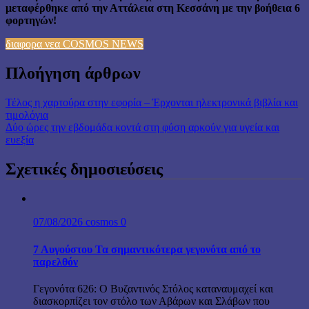
μεταφέρθηκε από την Αττάλεια στη Κεσσάνη με την βοήθεια 6
φορτηγών!
διαφορα νεα COSMOS NEWS
Πλοήγηση άρθρων
Τέλος η χαρτούρα στην εφορία – Έρχονται ηλεκτρονικά βιβλία και
τιμολόγια
Δύο ώρες την εβδομάδα κοντά στη φύση αρκούν για υγεία και
ευεξία
Σχετικές δημοσιεύσεις
07/08/2026
cosmos
0
7 Αυγούστου Τα σημαντικότερα γεγονότα από το
παρελθόν
Γεγονότα 626: Ο Βυζαντινός Στόλος καταναυμαχεί και
διασκορπίζει τον στόλο των Αβάρων και Σλάβων που