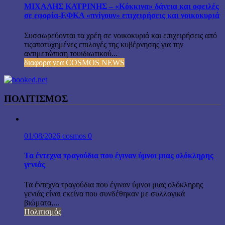
ΜΙΧΑΛΗΣ ΚΑΤΡΙΝΗΣ – «Κόκκινα» δάνεια και οφειλές
σε εφορία-ΕΦΚΑ «πνίγουν» επιχειρήσεις και νοικοκυριά
Συσσωρεύονται τα χρέη σε νοικοκυριά και επιχειρήσεις από
τιςαποτυχημένες επιλογές της κυβέρνησης για την
αντιμετώπιση τουιδιωτικού...
διαφορα νεα COSMOS NEWS
ΠΟΛΙΤΙΣΜΟΣ
01/08/2026
cosmos
0
Τα έντεχνα τραγούδια που έγιναν ύμνοι μιας ολόκληρης
γενιάς
Τα έντεχνα τραγούδια που έγιναν ύμνοι μιας ολόκληρης
γενιάς είναι εκείνα που συνδέθηκαν με συλλογικά
βιώματα,...
Πολιτισμός