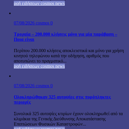
ροή ειδήσεων cosmos news
07/08/2026
cosmos
0
Τροχαία – 200.000 κλήσεις μόνο για μία παράβαση –
Ποια είναι
Περίπου 200.000 κλήσεις αποκλειστικά και μόνο για χρήση
κινητού τηλεφώνου κατά την οδήγηση, αριθμός που
αποτυπώνει το πραγματικό...
ροή ειδήσεων cosmos news
07/08/2026
cosmos
0
Ολοκληρώθηκαν 325 αυτοψίες στις πυρόπληκτες
περιοχές
Συνολικά 325 αυτοψίες κτιρίων έχουν ολοκληρωθεί από τα
κλιμάκια της Γενικής Διεύθυνσης Αποκατάστασης
Επιπτώσεων Φυσικών Καταστροφών...