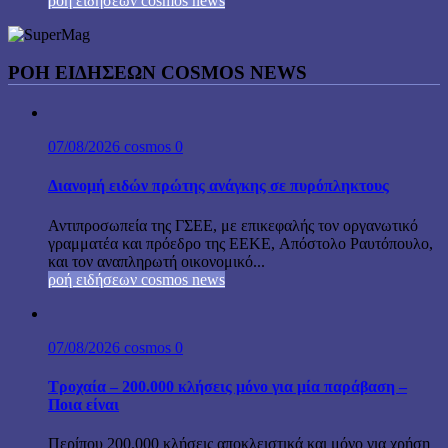
ροή ειδήσεων cosmos news
ΡΟΉ ΕΙΔΉΣΕΩΝ COSMOS NEWS
07/08/2026
cosmos
0
Διανομή ειδών πρώτης ανάγκης σε πυρόπληκτους
Αντιπροσωπεία της ΓΣΕΕ, με επικεφαλής τον οργανωτικό
γραμματέα και πρόεδρο της ΕΕΚΕ, Απόστολο Ραυτόπουλο,
και τον αναπληρωτή οικονομικό...
ροή ειδήσεων cosmos news
07/08/2026
cosmos
0
Τροχαία – 200.000 κλήσεις μόνο για μία παράβαση –
Ποια είναι
Περίπου 200.000 κλήσεις αποκλειστικά και μόνο για χρήση