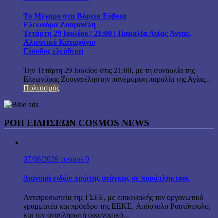
Το Μέγαρο στη Βόρεια Εύβοια
Ελεωνόρα Ζουγανέλη
Τετάρτη 29 Ιουλίου | 21:00 | Παραλία Αγίας Άννας,
Αλιευτικό Καταφύγιο
Είσοδος ελεύθερη
Την Τετάρτη 29 Ιουλίου στις 21:00, με τη συναυλία της
Ελεωνόρας Ζουγανέληστην πανέμορφη παραλία της Αγίας...
Πολιτισμός
ΡΟΗ ΕΙΔΗΣΕΩΝ COSMOS NEWS
07/08/2026
cosmos
0
Διανομή ειδών πρώτης ανάγκης σε πυρόπληκτους
Αντιπροσωπεία της ΓΣΕΕ, με επικεφαλής τον οργανωτικό
γραμματέα και πρόεδρο της ΕΕΚΕ, Απόστολο Ραυτόπουλο,
και τον αναπληρωτή οικονομικό...