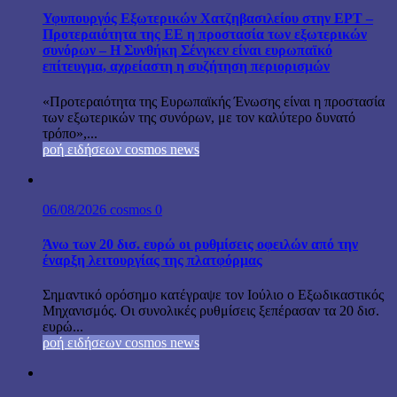
Υφυπουργός Εξωτερικών Χατζηβασιλείου στην ΕΡΤ –
Προτεραιότητα της ΕΕ η προστασία των εξωτερικών
συνόρων – Η Συνθήκη Σένγκεν είναι ευρωπαϊκό
επίτευγμα, αχρείαστη η συζήτηση περιορισμών
«Προτεραιότητα της Ευρωπαϊκής Ένωσης είναι η προστασία
των εξωτερικών της συνόρων, με τον καλύτερο δυνατό
τρόπο»,...
ροή ειδήσεων cosmos news
06/08/2026
cosmos
0
Άνω των 20 δισ. ευρώ οι ρυθμίσεις οφειλών από την
έναρξη λειτουργίας της πλατφόρμας
Σημαντικό ορόσημο κατέγραψε τον Ιούλιο ο Εξωδικαστικός
Μηχανισμός. Οι συνολικές ρυθμίσεις ξεπέρασαν τα 20 δισ.
ευρώ...
ροή ειδήσεων cosmos news