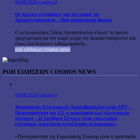
06/08/2026
cosmos
0
Οι πρώτες εκτιμήσεις για τον καιρό τον
Δεκαπενταύγουστο – Πού αναμένονται βροχές
Ο μετεωρολόγος Σάκης Αρναούτογλου έδωσε τα πρώτα
προγνωστικά για τον καιρό μέχρι τον Δεκαπενταύγουστο και
όπως όλα δείχνουν η θερμοκρασία...
ροή ειδήσεων cosmos news
ΡΟΉ ΕΙΔΉΣΕΩΝ COSMOS NEWS
06/08/2026
cosmos
0
Υφυπουργός Εξωτερικών Χατζηβασιλείου στην ΕΡΤ –
Προτεραιότητα της ΕΕ η προστασία των εξωτερικών
συνόρων – Η Συνθήκη Σένγκεν είναι ευρωπαϊκό
επίτευγμα, αχρείαστη η συζήτηση περιορισμών
«Προτεραιότητα της Ευρωπαϊκής Ένωσης είναι η προστασία