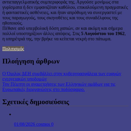
αντιεπαγγελματικής συμπεριφοράς της. Αργούσε μονίμως στα
γυρίσματα ή δεν εμφανιζόταν καθόλου, επικαλούμενη πραγματικές
ή φανταστικές ασθένειες, και ήταν απρόθυμη να συνεργαστεί με
τους παραγωγούς, τους σκηνοθέτες και τους συναδέλφους της
ηθοποιούς.
Πέθανε από υπερβολική δόση χαπιών, αν και ακόμη και σήμερα
πολλοί υποστηρίζουν άλλες απόψεις. Στις
5 Αυγούστου του 1962
,
η υπηρέτριά της, την βρήκε να κείτεται νεκρή στο πάτωμα.
Πολιτισμός
Πλοήγηση άρθρων
Ο Όμιλος ΔΕΗ συμβάλλει στην κυβερνοασφάλεια των ευφυών
ενεργειακών υποδομών
Την Πέμπτη οι αναμετρήσεις των Ελληνικών ομάδων για τις
Ευρωπαϊκές διοργανώσεις στο ποδόσφαιρο.
Σχετικές δημοσιεύσεις
01/08/2026
cosmos
0