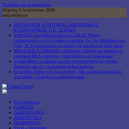
Περάστε στο περιεχόμενο
Πέμπτη, 6 Αυγούστου, 2026
ροή ειδήσεων
ΔΙΕΥΘΥΝΣΗ ΑΓΡΟΤΙΚΗΣ ΟΙΚΟΝΟΜΙΑΣ
ΚΤΗΝΙΑΤΡΙΚΗΣ Π.Ε. ΣΕΡΡΩΝ
ΥΦΥΠΕΞ Χατζηβασιλείου στον ΣΚΑΪ: Ψήφος
εμπιστοσύνης στην Ελλάδα η είσοδος<br>της Meridiam στο
GSI - Η Αντιπολίτευση να αφήσει τις μικρότητες στην άκρη
ΜΙΧΑΛΗΣ ΚΑΤΡΙΝΗΣ: «Κόκκινα» δάνεια και οφειλές σε
εφορία-ΕΦΚΑ «πνίγουν» επιχειρήσεις και νοικοκυριά
Υποβλήθηκε το αίτημα για την ενεργοποίηση της ρήτρας
διαφυγής για την ενεργειακή ανθεκτικότητα
Η μεγάλη έξοδος του Αυγούστου - Με μελτέμια και ζέστη
στα νησιά - Τι ισχύει με απαγορευτικά
Ροή ειδήσεων
ΕΙΔΗΣΕΙΣ
ΔΙΑΦΟΡΑ ΝΕΑ
ΔΙΕΘΝΗ ΝΕΑ
ΠΕΡΙΦΕΡΕΙΑ
Υγεία – Διατροφή