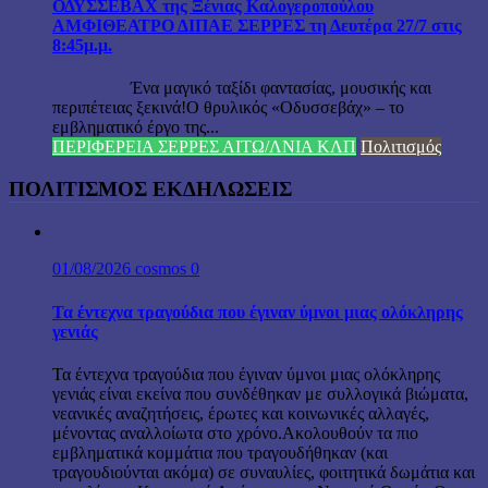
ΟΔΥΣΣΕΒΑΧ της Ξένιας Καλογεροπούλου
ΑΜΦΙΘΕΑΤΡΟ ΔΙΠΑΕ ΣΕΡΡΕΣ τη Δευτέρα 27/7 στις
8:45μ.μ.
Ένα μαγικό ταξίδι φαντασίας, μουσικής και
περιπέτειας ξεκινά!Ο θρυλικός «Οδυσσεβάχ» – το
εμβληματικό έργο της...
ΠΕΡΙΦΕΡΕΙΑ ΣΕΡΡΕΣ ΑΙΤΩ/ΛΝΙΑ ΚΛΠ
Πολιτισμός
ΠΟΛΙΤΙΣΜΟΣ ΕΚΔΗΛΩΣΕΙΣ
01/08/2026
cosmos
0
Τα έντεχνα τραγούδια που έγιναν ύμνοι μιας ολόκληρης
γενιάς
Τα έντεχνα τραγούδια που έγιναν ύμνοι μιας ολόκληρης
γενιάς είναι εκείνα που συνδέθηκαν με συλλογικά βιώματα,
νεανικές αναζητήσεις, έρωτες και κοινωνικές αλλαγές,
μένοντας αναλλοίωτα στο χρόνο.Ακολουθούν τα πιο
εμβληματικά κομμάτια που τραγουδήθηκαν (και
τραγουδιούνται ακόμα) σε συναυλίες, φοιτητικά δωμάτια και