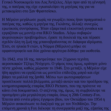
Γενικό Νοσοκομείο του Λος Άντζελες. Λίγο πριν από τη γέννησή
της, ο πατέρας της είχε εγκαταλείψει τη μητέρας της για να
μετακομίσει στο Σαν Φραντσίσκο.
Η Μέριλιν μεγάλωσε χωρίς να γνωρίζει ποιος ήταν πραγματικά ο
πατέρας της, καθώς η μητέρα της, Γκλάντις, άλλαζε συνεχώς
ερωτικούς συντρόφους. Ήταν εξαιρετικά ελκυστική γυναίκα και
εργαζόταν ως μοντέρ στα RKO Studios. Λόγω σοβαρών
ψυχολογικών προβλημάτων, έχασε τη δουλειά της και πέρασε
σχεδόν όλη τη ζωή της μπαινοβγαίνοντας σε διάφορα ιδρύματα.
Έτσι, σε ηλικία 9 ετών, η Νόρμα (Μέριλιν) μπήκε σε
ορφανοτροφείο και δύο χρόνια αργότερα δόθηκε για υιοθεσία.
Το 1942, στα 16 της, παντρεύτηκε τον 21χρονο τεχνίτη
αεροσκαφών Τζέιμς Ντόχερτι. Ο γάμος τους όμως, κράτησε μόνο
πέντε χρόνια, καθώς χώρισαν το 1946. Στο μεταξύ, η Μέριλιν είχε
ήδη αρχίσει να εργάζεται ως μοντέλο επίδειξης μαγιό και είχε
βάψει τα μαλλιά της ξανθά. Μέσω των φωτογραφήσεων
προσέλκυσε πολλά βλέμματα, μεταξύ αυτών και του προέδρου της
κινηματογραφικής εταιρίας RKO Pictures, που της πρότεινε να
κάνει ένα δοκιμαστικό. Ο ατζέντης της, όμως, τη συμβούλεψε να
προτιμήσει μία μεγαλύτερη εταιρία, όπως η 20th Century-Fox.
Έπειτα από εννέα μήνες έγγαμου βίου, τον Οκτώβριο του 1954 η
Μέριλιν ανακοίνωσε το διαζύγιό της με τον ΝτιΜάτζιο. Την
επόμενη χρονιά η Fox διέκοψε τη συνεργασία μαζί της, εξαιτίας της