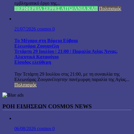
εμβληματικό έργο της...
ΠΕΡΙΦΕΡΕΙΑ ΣΕΡΡΕΣ ΑΙΤΩ/ΛΝΙΑ ΚΛΠ
Πολιτισμός
21/07/2026
cosmos
0
Το Μέγαρο στη Βόρεια Εύβοια
Ελεωνόρα Ζουγανέλη
Τετάρτη 29 Ιουλίου | 21:00 | Παραλία Αγίας Άννας,
Αλιευτικό Καταφύγιο
Είσοδος ελεύθερη
Την Τετάρτη 29 Ιουλίου στις 21:00, με τη συναυλία της
Ελεωνόρας Ζουγανέληστην πανέμορφη παραλία της Αγίας...
Πολιτισμός
ΡΟΗ ΕΙΔΗΣΕΩΝ COSMOS NEWS
06/08/2026
cosmos
0