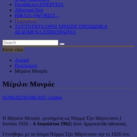
Περιβάλλον-ΕΝΕΡΓΕΙΑ
Αθλητικά Νέα
ΒΙΒΛΙΑ-SWOBIZZ –
Πολιτισμός
TAYTOTHTA ΟΡΟΙ ΧΡΗΣΗΣ ΠΡΟΣΩΠΙΚΑ
ΔΕΔΟΜΕΝΑ ΕΠΙΚΟΙΝΩΝΙΑ
Είστε εδώ:
Αρχική
Πολιτισμός
Μέριλιν Μονρόε
Μέριλιν Μονρόε
05/08/2025
05/08/2025
cosmos
Η Μέριλιν Μονρόε ,γεννημένη ως Νόρμα Τζιν Μόρτενσον,1
Ιουνίου 1926 –
4 Αυγούστου 1962
)
ήταν Αμερικανίδα ηθοποιός
.
Γεννήθηκε με το όνομα Νόρμα Τζιν Μόρτενσον την το 1926 στο