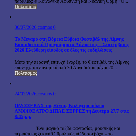
παραλίες: ✊ Κοινωνική Αφύπνιση και Νεανική Ορμή «Ο...
Πολιτισμός
30/07/2026
cosmos
0
Το Μέγαρο στη Βόρεια Εύβοια Φεστιβάλ της Λίμνης
Εκπαιδευτικά Προγράμματα Αύγουστος – Σεπτέμβριος
2026 Ελεύθερη είσοδος σε όλες τις εκδηλώσεις
Μετά την περσινή επιτυχή έναρξη, το Φεστιβάλ της Λίμνης
επανέρχεται δυναμικά από 30 Αυγούστου μέχρι 20...
Πολιτισμός
24/07/2026
cosmos
0
ΟΔΥΣΣΕΒΑΧ της Ξένιας Καλογεροπούλου
ΑΜΦΙΘΕΑΤΡΟ ΔΙΠΑΕ ΣΕΡΡΕΣ τη Δευτέρα 27/7 στις
8:45μ.μ.
Ένα μαγικό ταξίδι φαντασίας, μουσικής και
περιπέτειας ξεκινά!Ο θρυλικός «Οδυσσεβάχ» – το