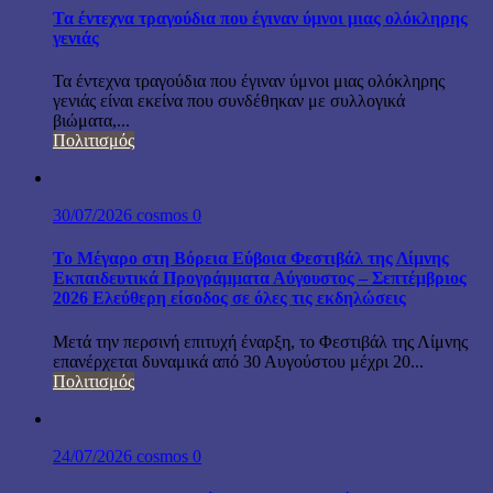
Τα έντεχνα τραγούδια που έγιναν ύμνοι μιας ολόκληρης
γενιάς
Τα έντεχνα τραγούδια που έγιναν ύμνοι μιας ολόκληρης
γενιάς είναι εκείνα που συνδέθηκαν με συλλογικά
βιώματα,...
Πολιτισμός
30/07/2026
cosmos
0
Το Μέγαρο στη Βόρεια Εύβοια Φεστιβάλ της Λίμνης
Εκπαιδευτικά Προγράμματα Αύγουστος – Σεπτέμβριος
2026 Ελεύθερη είσοδος σε όλες τις εκδηλώσεις
Μετά την περσινή επιτυχή έναρξη, το Φεστιβάλ της Λίμνης
επανέρχεται δυναμικά από 30 Αυγούστου μέχρι 20...
Πολιτισμός
24/07/2026
cosmos
0