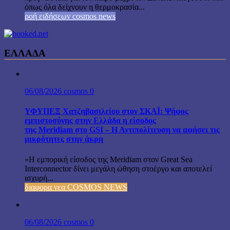
όπως όλα δείχνουν η θερμοκρασία...
ροή ειδήσεων cosmos news
ΕΛΛΑΔΑ
06/08/2026
cosmos
0
ΥΦΥΠΕΞ Χατζηβασιλείου στον ΣΚΑΪ: Ψήφος
εμπιστοσύνης στην Ελλάδα η είσοδος
της Meridiam στο GSI – Η Αντιπολίτευση να αφήσει τις
μικρότητες στην άκρη
«Η εμπορική είσοδος της Meridiam στον Great Sea
Interconnector δίνει μεγάλη ώθηση στοέργο και αποτελεί
ισχυρή...
διαφορα νεα COSMOS NEWS
06/08/2026
cosmos
0