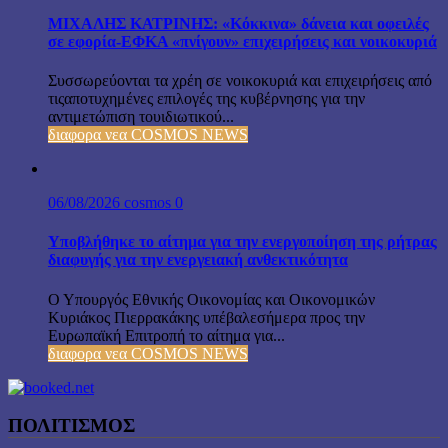
ΜΙΧΑΛΗΣ ΚΑΤΡΙΝΗΣ: «Κόκκινα» δάνεια και οφειλές
σε εφορία-ΕΦΚΑ «πνίγουν» επιχειρήσεις και νοικοκυριά
Συσσωρεύονται τα χρέη σε νοικοκυριά και επιχειρήσεις από
τιςαποτυχημένες επιλογές της κυβέρνησης για την
αντιμετώπιση τουιδιωτικού...
διαφορα νεα COSMOS NEWS
06/08/2026
cosmos
0
Υποβλήθηκε το αίτημα για την ενεργοποίηση της ρήτρας
διαφυγής για την ενεργειακή ανθεκτικότητα
Ο Υπουργός Εθνικής Οικονομίας και Οικονομικών
Κυριάκος Πιερρακάκης υπέβαλεσήμερα προς την
Ευρωπαϊκή Επιτροπή το αίτημα για...
διαφορα νεα COSMOS NEWS
ΠΟΛΙΤΙΣΜΟΣ