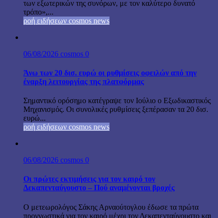
των εξωτερικών της συνόρων, με τον καλύτερο δυνατό
τρόπο»,...
ροή ειδήσεων cosmos news
06/08/2026
cosmos
0
Άνω των 20 δισ. ευρώ οι ρυθμίσεις οφειλών από την
έναρξη λειτουργίας της πλατφόρμας
Σημαντικό ορόσημο κατέγραψε τον Ιούλιο ο Εξωδικαστικός
Μηχανισμός. Οι συνολικές ρυθμίσεις ξεπέρασαν τα 20 δισ.
ευρώ...
ροή ειδήσεων cosmos news
06/08/2026
cosmos
0
Οι πρώτες εκτιμήσεις για τον καιρό τον
Δεκαπενταύγουστο – Πού αναμένονται βροχές
Ο μετεωρολόγος Σάκης Αρναούτογλου έδωσε τα πρώτα
προγνωστικά για τον καιρό μέχρι τον Δεκαπενταύγουστο και