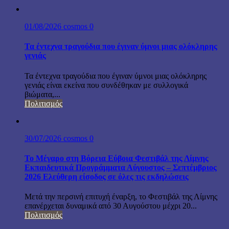
01/08/2026
cosmos
0
Τα έντεχνα τραγούδια που έγιναν ύμνοι μιας ολόκληρης
γενιάς
Τα έντεχνα τραγούδια που έγιναν ύμνοι μιας ολόκληρης
γενιάς είναι εκείνα που συνδέθηκαν με συλλογικά
βιώματα,...
Πολιτισμός
30/07/2026
cosmos
0
Το Μέγαρο στη Βόρεια Εύβοια Φεστιβάλ της Λίμνης
Εκπαιδευτικά Προγράμματα Αύγουστος – Σεπτέμβριος
2026 Ελεύθερη είσοδος σε όλες τις εκδηλώσεις
Μετά την περσινή επιτυχή έναρξη, το Φεστιβάλ της Λίμνης
επανέρχεται δυναμικά από 30 Αυγούστου μέχρι 20...
Πολιτισμός