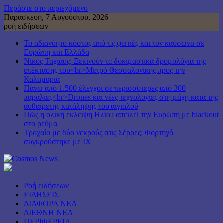
Περάστε στο περιεχόμενο
Παρασκευή, 7 Αυγούστου, 2026
ροή ειδήσεων
Το αδιανόητο κόστος από τις φωτιές και τον καύσωνα σε
Ευρώπη και Ελλάδα
Νίκος Ταχιάος: Ξεκινούν τα δοκιμαστικά δρομολόγια της
επέκτασης του<br>Μετρό Θεσσαλονίκης προς την
Καλαμαριά
Πάνω από 1.500 έλεγχοι σε περισσότερες από 300
παραλίες<br>Drones και νέες τεχνολογίες στη μάχη κατά της
αυθαίρετης κατάληψης του αιγιαλού
Πώς η ολική έκλειψη Ηλίου απειλεί την Ευρώπη με blackout
στο ρεύμα
Τροχαίο με δύο νεκρούς στις Σέρρες: Φορτηγό
συγκρούστηκε με ΙΧ
Ροή ειδήσεων
ΕΙΔΗΣΕΙΣ
ΔΙΑΦΟΡΑ ΝΕΑ
ΔΙΕΘΝΗ ΝΕΑ
ΠΕΡΙΦΕΡΕΙΑ