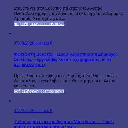
Στους πέντε σταθμούς της επέκτασης του Μετρό
Θεσσαλονίκης προς τηνΚαλαμαριά (Νομαρχία, Καλαμαριά,
Αρετσού, Νέα Κρήνη, και...
ροή ειδήσεων cosmos news
07/08/2026
cosmos
0
Φωτιά στη Βοιωτία – Προφυλακίστηκαν ο Δήμαρχος
Στυλίδας, ο εργολάβος και ο επιχειρηματίας με τις
ανεμογεννήτριες
Προφυλακιστέοι κρίθηκαν ο Δήμαρχος Στυλίδας, Γιάννης
Αποστόλου, ο εργολάβος και ο ιδιοκτήτης του αιολικού
πάρκου που...
ροή ειδήσεων cosmos news
07/08/2026
cosmos
0
Ταλαιπωρία στο αεροδρόμιο «Μακεδονία» – Πουλί
μπήκε σε κινητήρα αεροπλάνου