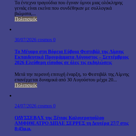
Τα έντεχνα τραγούδια που έγιναν ύμνοι μιας ολόκληρης
γενιάς είναι εκείνα που συνδέθηκαν με συλλογικά
βιώματα,...
Πολιτισμός
30/07/2026
cosmos
0
Το Μέγαρο στη Βόρεια Εύβοια Φεστιβάλ της Λίμνης
Εκπαιδευτικά Προγράμματα Αύγουστος – Σεπτέμβριος
2026 Ελεύθερη είσοδος σε όλες τις εκδηλώσεις
Μετά την περσινή επιτυχή έναρξη, το Φεστιβάλ της Λίμνης
επανέρχεται δυναμικά από 30 Αυγούστου μέχρι 20...
Πολιτισμός
24/07/2026
cosmos
0
ΟΔΥΣΣΕΒΑΧ της Ξένιας Καλογεροπούλου
ΑΜΦΙΘΕΑΤΡΟ ΔΙΠΑΕ ΣΕΡΡΕΣ τη Δευτέρα 27/7 στις
8:45μ.μ.