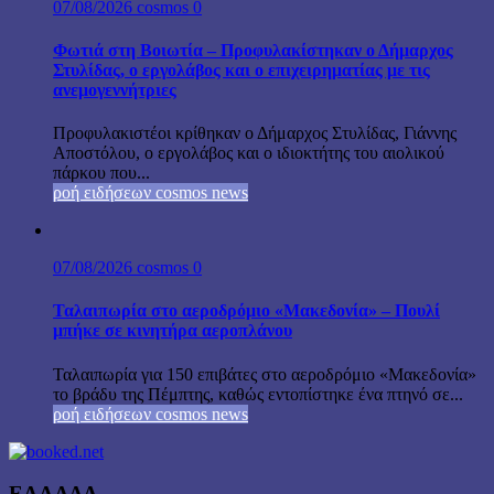
07/08/2026
cosmos
0
Φωτιά στη Βοιωτία – Προφυλακίστηκαν ο Δήμαρχος
Στυλίδας, ο εργολάβος και ο επιχειρηματίας με τις
ανεμογεννήτριες
Προφυλακιστέοι κρίθηκαν ο Δήμαρχος Στυλίδας, Γιάννης
Αποστόλου, ο εργολάβος και ο ιδιοκτήτης του αιολικού
πάρκου που...
ροή ειδήσεων cosmos news
07/08/2026
cosmos
0
Ταλαιπωρία στο αεροδρόμιο «Μακεδονία» – Πουλί
μπήκε σε κινητήρα αεροπλάνου
Ταλαιπωρία για 150 επιβάτες στο αεροδρόμιο «Μακεδονία»
το βράδυ της Πέμπτης, καθώς εντοπίστηκε ένα πτηνό σε...
ροή ειδήσεων cosmos news
ΕΛΛΑΔΑ