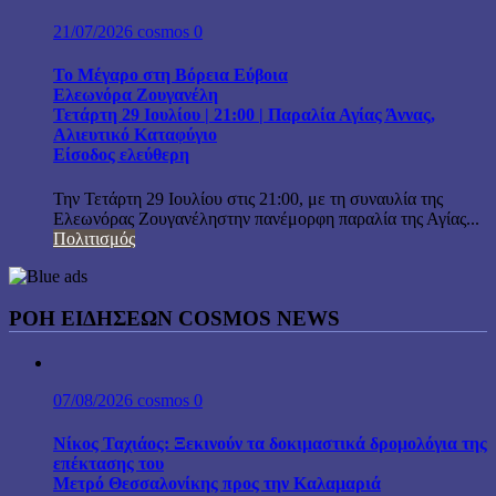
21/07/2026
cosmos
0
Το Μέγαρο στη Βόρεια Εύβοια
Ελεωνόρα Ζουγανέλη
Τετάρτη 29 Ιουλίου | 21:00 | Παραλία Αγίας Άννας,
Αλιευτικό Καταφύγιο
Είσοδος ελεύθερη
Την Τετάρτη 29 Ιουλίου στις 21:00, με τη συναυλία της
Ελεωνόρας Ζουγανέληστην πανέμορφη παραλία της Αγίας...
Πολιτισμός
ΡΟΗ ΕΙΔΗΣΕΩΝ COSMOS NEWS
07/08/2026
cosmos
0
Νίκος Ταχιάος: Ξεκινούν τα δοκιμαστικά δρομολόγια της
επέκτασης του
Μετρό Θεσσαλονίκης προς την Καλαμαριά