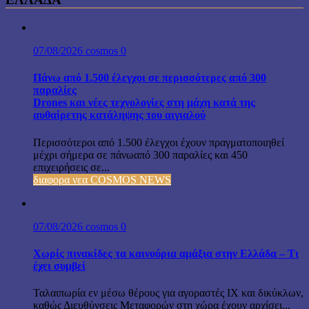
07/08/2026
cosmos
0
Πάνω από 1.500 έλεγχοι σε περισσότερες από 300
παραλίες
Drones και νέες τεχνολογίες στη μάχη κατά της
αυθαίρετης κατάληψης του αιγιαλού
Περισσότεροι από 1.500 έλεγχοι έχουν πραγματοποιηθεί
μέχρι σήμερα σε πάνωαπό 300 παραλίες και 450
επιχειρήσεις σε...
διαφορα νεα COSMOS NEWS
07/08/2026
cosmos
0
Χωρίς πινακίδες τα καινούρια αμάξια στην Ελλάδα – Τι
έχει συμβεί
Ταλαιπωρία εν μέσω θέρους για αγοραστές ΙΧ και δικύκλων,
καθώς Διευθύνσεις Μεταφορών στη χώρα έχουν αρχίσει...