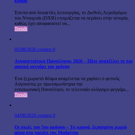
κόσμο
Έπειτα από δεκαετίες λειτουργίας, το Διεθνές Αεροδρόμιο
του Ντουμπάι (DXB) ετοιμάζεται να περάσει στην ιστορία,
καθώς έχει αποφασιστεί να...
Trends
05/08/2026
cosmos
0
Αυγουστιάτικη Πανσέληνος 2026 – Πότε ανατέλλει το πιο
μαγικό φεγγάρι του χρόνου
Ένα ξεχωριστό θέαμα αναμένεται να χαρίσει ο φετινός
Αύγουστος με πρωταγωνίστρια την
εντυπωσιακή Πανσέληνο, το τελευταίο ολόγιομο φεγγάρι...
Trends
04/08/2026
cosmos
0
Οι σκιές του 5ου ορόφου – Το κρυφό, ξεχασμένο χωριό
μέσα στο παλάτι της Μαδρίτης