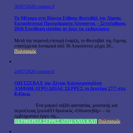
30/07/2026
cosmos
0
Το Μέγαρο στη Βόρεια Εύβοια Φεστιβάλ της Λίμνης
Εκπαιδευτικά Προγράμματα Αύγουστος – Σεπτέμβριος
2026 Ελεύθερη είσοδος σε όλες τις εκδηλώσεις
Μετά την περσινή επιτυχή έναρξη, το Φεστιβάλ της Λίμνης
επανέρχεται δυναμικά από 30 Αυγούστου μέχρι 20...
Πολιτισμός
24/07/2026
cosmos
0
ΟΔΥΣΣΕΒΑΧ της Ξένιας Καλογεροπούλου
ΑΜΦΙΘΕΑΤΡΟ ΔΙΠΑΕ ΣΕΡΡΕΣ τη Δευτέρα 27/7 στις
8:45μ.μ.
Ένα μαγικό ταξίδι φαντασίας, μουσικής και
περιπέτειας ξεκινά!Ο θρυλικός «Οδυσσεβάχ» – το
εμβληματικό έργο της...
ΠΕΡΙΦΕΡΕΙΑ ΣΕΡΡΕΣ ΑΙΤΩ/ΛΝΙΑ ΚΛΠ
Πολιτισμός