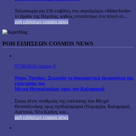
Ταλαιπωρία για 150 επιβάτες στο αεροδρόμιο «Μακεδονία»
το βράδυ της Πέμπτης, καθώς εντοπίστηκε ένα πτηνό σε...
ροή ειδήσεων cosmos news
ΡΟΉ ΕΙΔΉΣΕΩΝ COSMOS NEWS
07/08/2026
cosmos
0
Νίκος Ταχιάος: Ξεκινούν τα δοκιμαστικά δρομολόγια της
επέκτασης του
Μετρό Θεσσαλονίκης προς την Καλαμαριά
Στους πέντε σταθμούς της επέκτασης του Μετρό
Θεσσαλονίκης προς τηνΚαλαμαριά (Νομαρχία, Καλαμαριά,
Αρετσού, Νέα Κρήνη, και...
ροή ειδήσεων cosmos news