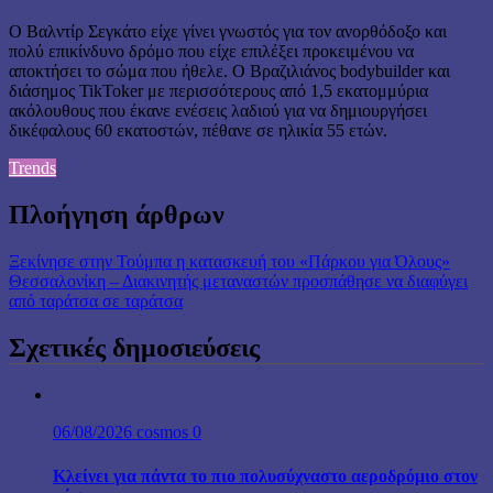
Ο Βαλντίρ Σεγκάτο είχε γίνει γνωστός για τον ανορθόδοξο και
πολύ επικίνδυνο δρόμο που είχε επιλέξει προκειμένου να
αποκτήσει το σώμα που ήθελε. Ο Βραζιλιάνος bodybuilder και
διάσημος TikToker με περισσότερους από 1,5 εκατομμύρια
ακόλουθους που έκανε ενέσεις λαδιού για να δημιουργήσει
δικέφαλους 60 εκατοστών, πέθανε σε ηλικία 55 ετών.
Trends
Πλοήγηση άρθρων
Ξεκίνησε στην Τούμπα η κατασκευή του «Πάρκου για Όλους»
Θεσσαλονίκη – Διακινητής μεταναστών προσπάθησε να διαφύγει
από ταράτσα σε ταράτσα
Σχετικές δημοσιεύσεις
06/08/2026
cosmos
0
Κλείνει για πάντα το πιο πολυσύχναστο αεροδρόμιο στον