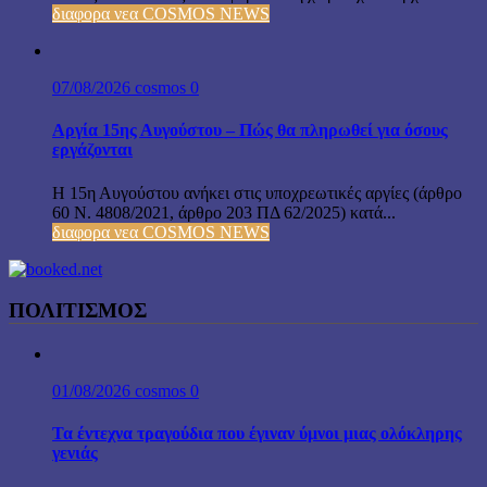
διαφορα νεα COSMOS NEWS
07/08/2026
cosmos
0
Αργία 15ης Αυγούστου – Πώς θα πληρωθεί για όσους
εργάζονται
Η 15η Αυγούστου ανήκει στις υποχρεωτικές αργίες (άρθρο
60 Ν. 4808/2021, άρθρο 203 ΠΔ 62/2025) κατά...
διαφορα νεα COSMOS NEWS
ΠΟΛΙΤΙΣΜΟΣ
01/08/2026
cosmos
0
Τα έντεχνα τραγούδια που έγιναν ύμνοι μιας ολόκληρης
γενιάς