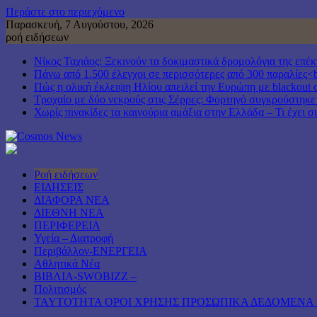
Περάστε στο περιεχόμενο
Παρασκευή, 7 Αυγούστου, 2026
ροή ειδήσεων
Νίκος Ταχιάος: Ξεκινούν τα δοκιμαστικά δρομολόγια της επ
Πάνω από 1.500 έλεγχοι σε περισσότερες από 300 παραλίες<b
Πώς η ολική έκλειψη Ηλίου απειλεί την Ευρώπη με blackout 
Τροχαίο με δύο νεκρούς στις Σέρρες: Φορτηγό συγκρούστηκε
Χωρίς πινακίδες τα καινούρια αμάξια στην Ελλάδα – Τι έχει σ
Ροή ειδήσεων
ΕΙΔΗΣΕΙΣ
ΔΙΑΦΟΡΑ ΝΕΑ
ΔΙΕΘΝΗ ΝΕΑ
ΠΕΡΙΦΕΡΕΙΑ
Υγεία – Διατροφή
Περιβάλλον-ΕΝΕΡΓΕΙΑ
Αθλητικά Νέα
ΒΙΒΛΙΑ-SWOBIZZ –
Πολιτισμός
TAYTOTHTA ΟΡΟΙ ΧΡΗΣΗΣ ΠΡΟΣΩΠΙΚΑ ΔΕΔΟΜΕΝΑ 