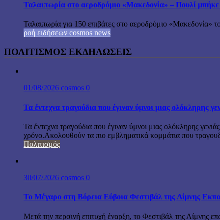
Ταλαιπωρία στο αεροδρόμιο «Μακεδονία» – Πουλί μπήκε
Ταλαιπωρία για 150 επιβάτες στο αεροδρόμιο «Μακεδονία» το
ροή ειδήσεων cosmos news
ΠΟΛΙΤΙΣΜΟΣ ΕΚΔΗΛΩΣΕΙΣ
01/08/2026
cosmos
0
Τα έντεχνα τραγούδια που έγιναν ύμνοι μιας ολόκληρης γε
Τα έντεχνα τραγούδια που έγιναν ύμνοι μιας ολόκληρης γενιάς
χρόνο.Ακολουθούν τα πιο εμβληματικά κομμάτια που τραγουδή
Πολιτισμός
30/07/2026
cosmos
0
Το Μέγαρο στη Βόρεια Εύβοια Φεστιβάλ της Λίμνης Εκπα
Μετά την περσινή επιτυχή έναρξη, το Φεστιβάλ της Λίμνης επ