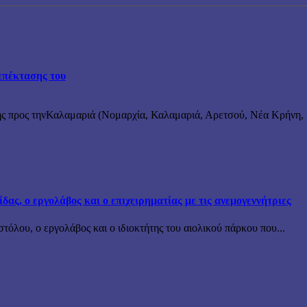
επέκτασης του
ς προς τηνΚαλαμαριά (Νομαρχία, Καλαμαριά, Αρετσού, Νέα Κρήνη, κ
ς, ο εργολάβος και ο επιχειρηματίας με τις ανεμογεννήτριες
όλου, ο εργολάβος και ο ιδιοκτήτης του αιολικού πάρκου που...