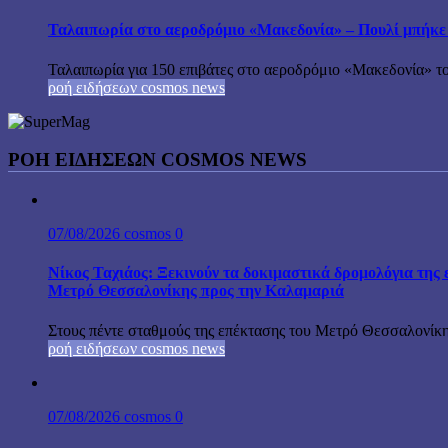
Ταλαιπωρία στο αεροδρόμιο «Μακεδονία» – Πουλί μπήκε
Ταλαιπωρία για 150 επιβάτες στο αεροδρόμιο «Μακεδονία» το
ροή ειδήσεων cosmos news
ΡΟΉ ΕΙΔΉΣΕΩΝ COSMOS NEWS
07/08/2026
cosmos
0
Νίκος Ταχιάος: Ξεκινούν τα δοκιμαστικά δρομολόγια της 
Μετρό Θεσσαλονίκης προς την Καλαμαριά
Στους πέντε σταθμούς της επέκτασης του Μετρό Θεσσαλονίκη
ροή ειδήσεων cosmos news
07/08/2026
cosmos
0