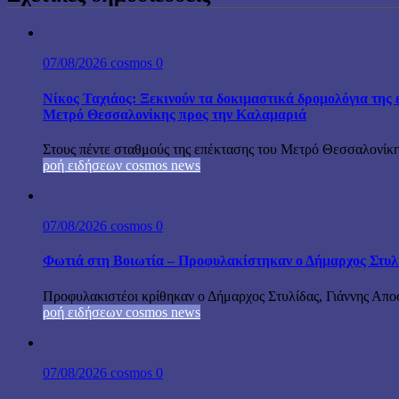
07/08/2026
cosmos
0
Νίκος Ταχιάος: Ξεκινούν τα δοκιμαστικά δρομολόγια της 
Μετρό Θεσσαλονίκης προς την Καλαμαριά
Στους πέντε σταθμούς της επέκτασης του Μετρό Θεσσαλονίκη
ροή ειδήσεων cosmos news
07/08/2026
cosmos
0
Φωτιά στη Βοιωτία – Προφυλακίστηκαν ο Δήμαρχος Στυλίδα
Προφυλακιστέοι κρίθηκαν ο Δήμαρχος Στυλίδας, Γιάννης Αποστ
ροή ειδήσεων cosmos news
07/08/2026
cosmos
0