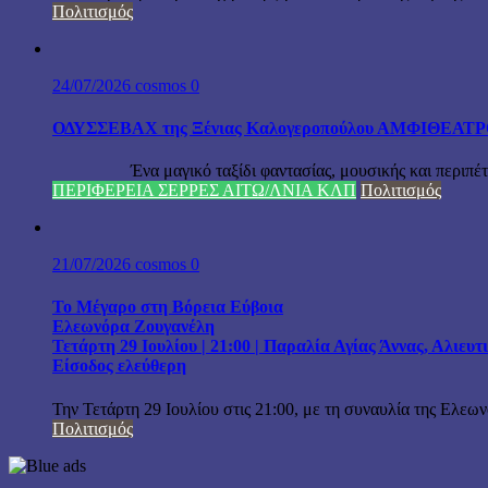
Πολιτισμός
24/07/2026
cosmos
0
ΟΔΥΣΣΕΒΑΧ της Ξένιας Καλογεροπούλου ΑΜΦΙΘΕΑΤΡΟ Δ
Ένα μαγικό ταξίδι φαντασίας, μουσικής και περιπέτειας
ΠΕΡΙΦΕΡΕΙΑ ΣΕΡΡΕΣ ΑΙΤΩ/ΛΝΙΑ ΚΛΠ
Πολιτισμός
21/07/2026
cosmos
0
Το Μέγαρο στη Βόρεια Εύβοια
Ελεωνόρα Ζουγανέλη
Τετάρτη 29 Ιουλίου | 21:00 | Παραλία Αγίας Άννας, Αλιευ
Είσοδος ελεύθερη
Την Τετάρτη 29 Ιουλίου στις 21:00, με τη συναυλία της Ελεω
Πολιτισμός