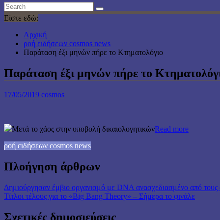
Είστε εδώ:
Αρχική
ροή ειδήσεων cosmos news
Παράταση έξι μηνών πήρε το Κτηματολόγιο
Παράταση έξι μηνών πήρε το Κτηματολόγ
17/05/2019
cosmos
Μετά το χάος στην υποβολή δικαιολογητικών
Read more
ροή ειδήσεων cosmos news
Πλοήγηση άρθρων
Δημιούργησαν έμβιο οργανισμό με DNA ανασχεδιασμένο από τους
Τίτλοι τέλους για το «Big Bang Theory» – Σήμερα το φινάλε
Σχετικές δημοσιεύσεις