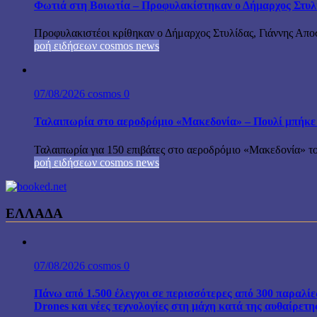
Φωτιά στη Βοιωτία – Προφυλακίστηκαν ο Δήμαρχος Στυλίδα
Προφυλακιστέοι κρίθηκαν ο Δήμαρχος Στυλίδας, Γιάννης Αποστ
ροή ειδήσεων cosmos news
07/08/2026
cosmos
0
Ταλαιπωρία στο αεροδρόμιο «Μακεδονία» – Πουλί μπήκε
Ταλαιπωρία για 150 επιβάτες στο αεροδρόμιο «Μακεδονία» το
ροή ειδήσεων cosmos news
ΕΛΛΑΔΑ
07/08/2026
cosmos
0
Πάνω από 1.500 έλεγχοι σε περισσότερες από 300 παραλίε
Drones και νέες τεχνολογίες στη μάχη κατά της αυθαίρετ