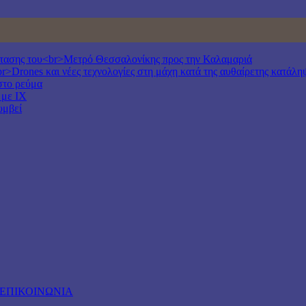
έκτασης του<br>Μετρό Θεσσαλονίκης προς την Καλαμαριά
r>Drones και νέες τεχνολογίες στη μάχη κατά της αυθαίρετης κατάλη
στο ρεύμα
 με ΙΧ
υμβεί
ΕΠΙΚΟΙΝΩΝΙΑ