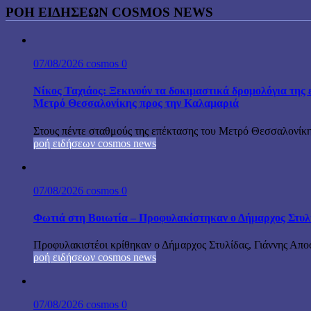
ΡΟΗ ΕΙΔΗΣΕΩΝ COSMOS NEWS
07/08/2026
cosmos
0
Νίκος Ταχιάος: Ξεκινούν τα δοκιμαστικά δρομολόγια της 
Μετρό Θεσσαλονίκης προς την Καλαμαριά
Στους πέντε σταθμούς της επέκτασης του Μετρό Θεσσαλονίκη
ροή ειδήσεων cosmos news
07/08/2026
cosmos
0
Φωτιά στη Βοιωτία – Προφυλακίστηκαν ο Δήμαρχος Στυλίδα
Προφυλακιστέοι κρίθηκαν ο Δήμαρχος Στυλίδας, Γιάννης Αποστ
ροή ειδήσεων cosmos news
07/08/2026
cosmos
0