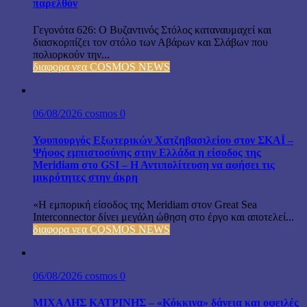
παρελθόν
Γεγονότα 626: Ο Βυζαντινός Στόλος καταναυμαχεί και
διασκορπίζει τον στόλο των Αβάρων και Σλάβων που
πολιορκούν την...
διαφορα νεα COSMOS NEWS
06/08/2026
cosmos
0
Υφυπουργός Εξωτερικών Χατζηβασιλείου στον ΣΚΑΪ –
Ψήφος εμπιστοσύνης στην Ελλάδα η είσοδος της
Meridiam στο GSI – Η Αντιπολίτευση να αφήσει τις
μικρότητες στην άκρη
«Η εμπορική είσοδος της Meridiam στον Great Sea
Interconnector δίνει μεγάλη ώθηση στο έργο και αποτελεί...
διαφορα νεα COSMOS NEWS
06/08/2026
cosmos
0
ΜΙΧΑΛΗΣ ΚΑΤΡΙΝΗΣ – «Κόκκινα» δάνεια και οφειλές