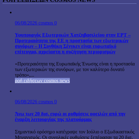
06/08/2026
cosmos
0
Υφυπουργός Εξωτερικών Χατζηβασιλείου στην ΕΡΤ –
Προτεραιότητα της ΕΕ η προστασία των εξωτερικών
συνόρων – Η Συνθήκη Σένγκεν είναι ευρωπαϊκό
επίτευγμα, αχρείαστη η συζήτηση περιορισμών
«Προτεραιότητα της Ευρωπαϊκής Ένωσης είναι η προστασία
των εξωτερικών της συνόρων, με τον καλύτερο δυνατό
τρόπο»,...
ροή ειδήσεων cosmos news
06/08/2026
cosmos
0
Άνω των 20 δισ. ευρώ οι ρυθμίσεις οφειλών από την
έναρξη λειτουργίας της πλατφόρμας
Σημαντικό ορόσημο κατέγραψε τον Ιούλιο ο Εξωδικαστικός
Μηχανισμός. Οι συνολικές ρυθμίσεις ξεπέρασαν τα 20 δισ.