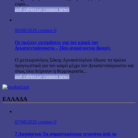
ευρώ...
ροή ειδήσεων cosmos news
06/08/2026
cosmos
0
Οι πρώτες εκτιμήσεις για τον καιρό τον
Δεκαπενταύγουστο – Πού αναμένονται βροχές
Ο μετεωρολόγος Σάκης Αρναούτογλου έδωσε τα πρώτα
προγνωστικά για τον καιρό μέχρι τον Δεκαπενταύγουστο και
όπως όλα δείχνουν η θερμοκρασία...
ροή ειδήσεων cosmos news
ΕΛΛΑΔΑ
07/08/2026
cosmos
0
7 Αυγούστου Τα σημαντικότερα γεγονότα από το