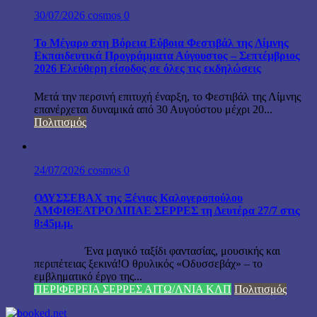
30/07/2026
cosmos
0
Το Μέγαρο στη Βόρεια Εύβοια Φεστιβάλ της Λίμνης
Εκπαιδευτικά Προγράμματα Αύγουστος – Σεπτέμβριος
2026 Ελεύθερη είσοδος σε όλες τις εκδηλώσεις
Μετά την περσινή επιτυχή έναρξη, το Φεστιβάλ της Λίμνης
επανέρχεται δυναμικά από 30 Αυγούστου μέχρι 20...
Πολιτισμός
24/07/2026
cosmos
0
ΟΔΥΣΣΕΒΑΧ της Ξένιας Καλογεροπούλου
ΑΜΦΙΘΕΑΤΡΟ ΔΙΠΑΕ ΣΕΡΡΕΣ τη Δευτέρα 27/7 στις
8:45μ.μ.
Ένα μαγικό ταξίδι φαντασίας, μουσικής και
περιπέτειας ξεκινά!Ο θρυλικός «Οδυσσεβάχ» – το
εμβληματικό έργο της...
ΠΕΡΙΦΕΡΕΙΑ ΣΕΡΡΕΣ ΑΙΤΩ/ΛΝΙΑ ΚΛΠ
Πολιτισμός