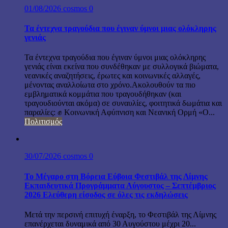
01/08/2026
cosmos
0
Τα έντεχνα τραγούδια που έγιναν ύμνοι μιας ολόκληρης
γενιάς
Τα έντεχνα τραγούδια που έγιναν ύμνοι μιας ολόκληρης
γενιάς είναι εκείνα που συνδέθηκαν με συλλογικά βιώματα,
νεανικές αναζητήσεις, έρωτες και κοινωνικές αλλαγές,
μένοντας αναλλοίωτα στο χρόνο.Ακολουθούν τα πιο
εμβληματικά κομμάτια που τραγουδήθηκαν (και
τραγουδιούνται ακόμα) σε συναυλίες, φοιτητικά δωμάτια και
παραλίες: ✊ Κοινωνική Αφύπνιση και Νεανική Ορμή «Ο...
Πολιτισμός
30/07/2026
cosmos
0
Το Μέγαρο στη Βόρεια Εύβοια Φεστιβάλ της Λίμνης
Εκπαιδευτικά Προγράμματα Αύγουστος – Σεπτέμβριος
2026 Ελεύθερη είσοδος σε όλες τις εκδηλώσεις
Μετά την περσινή επιτυχή έναρξη, το Φεστιβάλ της Λίμνης
επανέρχεται δυναμικά από 30 Αυγούστου μέχρι 20...