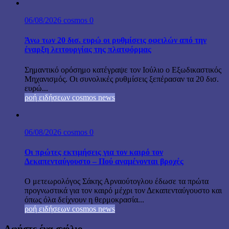
06/08/2026
cosmos
0
Άνω των 20 δισ. ευρώ οι ρυθμίσεις οφειλών από την
έναρξη λειτουργίας της πλατφόρμας
Σημαντικό ορόσημο κατέγραψε τον Ιούλιο ο Εξωδικαστικός
Μηχανισμός. Οι συνολικές ρυθμίσεις ξεπέρασαν τα 20 δισ.
ευρώ...
ροή ειδήσεων cosmos news
06/08/2026
cosmos
0
Οι πρώτες εκτιμήσεις για τον καιρό τον
Δεκαπενταύγουστο – Πού αναμένονται βροχές
Ο μετεωρολόγος Σάκης Αρναούτογλου έδωσε τα πρώτα
προγνωστικά για τον καιρό μέχρι τον Δεκαπενταύγουστο και
όπως όλα δείχνουν η θερμοκρασία...
ροή ειδήσεων cosmos news
Αφήστε ένα σχόλιο