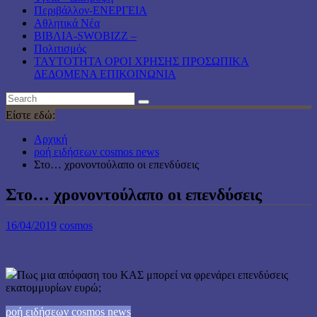
Περιβάλλον-ΕΝΕΡΓΕΙΑ
Αθλητικά Νέα
ΒΙΒΛΙΑ-SWOBIZZ –
Πολιτισμός
TAYTOTHTA ΟΡΟΙ ΧΡΗΣΗΣ ΠΡΟΣΩΠΙΚΑ
ΔΕΔΟΜΕΝΑ ΕΠΙΚΟΙΝΩΝΙΑ
Είστε εδώ:
Αρχική
ροή ειδήσεων cosmos news
Στο… χρονοντούλαπο οι επενδύσεις
Στο… χρονοντούλαπο οι επενδύσεις
16/04/2019
cosmos
Πως μια απόφαση του ΚΑΣ μπορεί να φρενάρει επενδύσεις
εκατομμυρίων ευρώ;
ροή ειδήσεων cosmos news