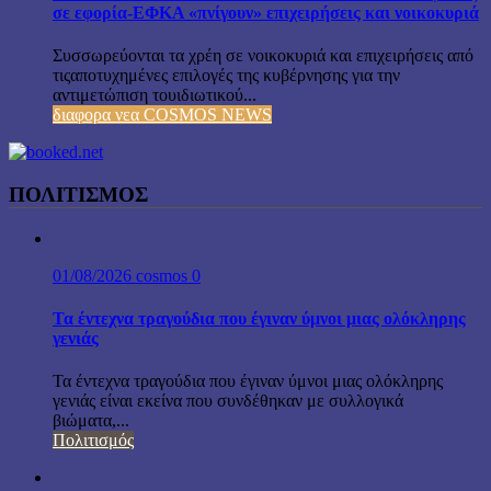
σε εφορία-ΕΦΚΑ «πνίγουν» επιχειρήσεις και νοικοκυριά
Συσσωρεύονται τα χρέη σε νοικοκυριά και επιχειρήσεις από
τιςαποτυχημένες επιλογές της κυβέρνησης για την
αντιμετώπιση τουιδιωτικού...
διαφορα νεα COSMOS NEWS
ΠΟΛΙΤΙΣΜΟΣ
01/08/2026
cosmos
0
Τα έντεχνα τραγούδια που έγιναν ύμνοι μιας ολόκληρης
γενιάς
Τα έντεχνα τραγούδια που έγιναν ύμνοι μιας ολόκληρης
γενιάς είναι εκείνα που συνδέθηκαν με συλλογικά
βιώματα,...
Πολιτισμός