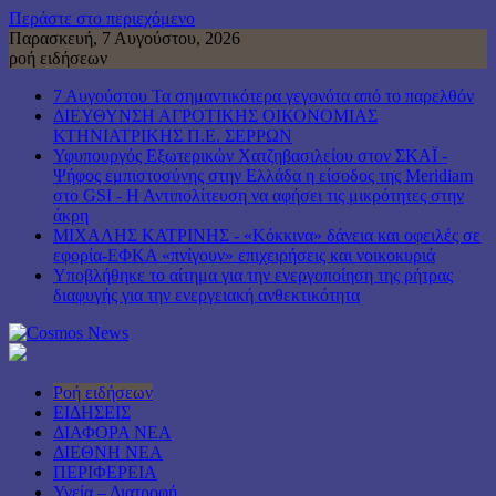
Περάστε στο περιεχόμενο
Παρασκευή, 7 Αυγούστου, 2026
ροή ειδήσεων
7 Αυγούστου Τα σημαντικότερα γεγονότα από το παρελθόν
ΔΙΕΥΘΥΝΣΗ ΑΓΡΟΤΙΚΗΣ ΟΙΚΟΝΟΜΙΑΣ
ΚΤΗΝΙΑΤΡΙΚΗΣ Π.Ε. ΣΕΡΡΩΝ
Υφυπουργός Εξωτερικών Χατζηβασιλείου στον ΣΚΑΪ -
Ψήφος εμπιστοσύνης στην Ελλάδα η είσοδος της Meridiam
στο GSI - Η Αντιπολίτευση να αφήσει τις μικρότητες στην
άκρη
ΜΙΧΑΛΗΣ ΚΑΤΡΙΝΗΣ - «Κόκκινα» δάνεια και οφειλές σε
εφορία-ΕΦΚΑ «πνίγουν» επιχειρήσεις και νοικοκυριά
Υποβλήθηκε το αίτημα για την ενεργοποίηση της ρήτρας
διαφυγής για την ενεργειακή ανθεκτικότητα
Ροή ειδήσεων
ΕΙΔΗΣΕΙΣ
ΔΙΑΦΟΡΑ ΝΕΑ
ΔΙΕΘΝΗ ΝΕΑ
ΠΕΡΙΦΕΡΕΙΑ
Υγεία – Διατροφή