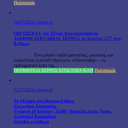
Πολιτισμός
24/07/2026
cosmos
0
ΟΔΥΣΣΕΒΑΧ της Ξένιας Καλογεροπούλου
ΑΜΦΙΘΕΑΤΡΟ ΔΙΠΑΕ ΣΕΡΡΕΣ τη Δευτέρα 27/7 στις
8:45μ.μ.
Ένα μαγικό ταξίδι φαντασίας, μουσικής και
περιπέτειας ξεκινά!Ο θρυλικός «Οδυσσεβάχ» – το
εμβληματικό έργο της...
ΠΕΡΙΦΕΡΕΙΑ ΣΕΡΡΕΣ ΑΙΤΩ/ΛΝΙΑ ΚΛΠ
Πολιτισμός
21/07/2026
cosmos
0
Το Μέγαρο στη Βόρεια Εύβοια
Ελεωνόρα Ζουγανέλη
Τετάρτη 29 Ιουλίου | 21:00 | Παραλία Αγίας Άννας,
Αλιευτικό Καταφύγιο
Είσοδος ελεύθερη