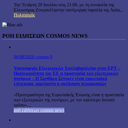
Την Τετάρτη 29 Ιουλίου στις 21:00, με τη συναυλία της
Ελεωνόρας Ζουγανέληστην πανέμορφη παραλία της Αγίας...
Πολιτισμός
ΡΟΗ ΕΙΔΗΣΕΩΝ COSMOS NEWS
06/08/2026
cosmos
0
Υφυπουργός Εξωτερικών Χατζηβασιλείου στην ΕΡΤ –
Προτεραιότητα της ΕΕ η προστασία των εξωτερικών
συνόρων – Η Συνθήκη Σένγκεν είναι ευρωπαϊκό
επίτευγμα, αχρείαστη η συζήτηση περιορισμών
«Προτεραιότητα της Ευρωπαϊκής Ένωσης είναι η προστασία
των εξωτερικών της συνόρων, με τον καλύτερο δυνατό
τρόπο»,...
ροή ειδήσεων cosmos news