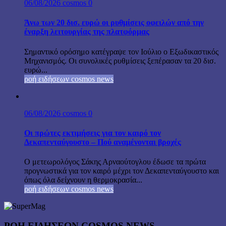
06/08/2026
cosmos
0
Άνω των 20 δισ. ευρώ οι ρυθμίσεις οφειλών από την
έναρξη λειτουργίας της πλατφόρμας
Σημαντικό ορόσημο κατέγραψε τον Ιούλιο ο Εξωδικαστικός
Μηχανισμός. Οι συνολικές ρυθμίσεις ξεπέρασαν τα 20 δισ.
ευρώ...
ροή ειδήσεων cosmos news
06/08/2026
cosmos
0
Οι πρώτες εκτιμήσεις για τον καιρό τον
Δεκαπενταύγουστο – Πού αναμένονται βροχές
Ο μετεωρολόγος Σάκης Αρναούτογλου έδωσε τα πρώτα
προγνωστικά για τον καιρό μέχρι τον Δεκαπενταύγουστο και
όπως όλα δείχνουν η θερμοκρασία...
ροή ειδήσεων cosmos news
ΡΟΉ ΕΙΔΉΣΕΩΝ COSMOS NEWS