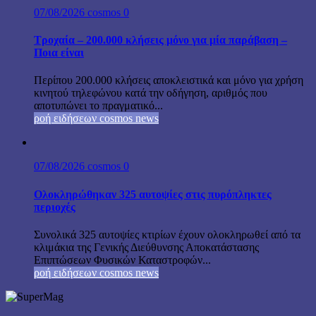
07/08/2026
cosmos
0
Τροχαία – 200.000 κλήσεις μόνο για μία παράβαση –
Ποια είναι
Περίπου 200.000 κλήσεις αποκλειστικά και μόνο για χρήση
κινητού τηλεφώνου κατά την οδήγηση, αριθμός που
αποτυπώνει το πραγματικό...
ροή ειδήσεων cosmos news
07/08/2026
cosmos
0
Ολοκληρώθηκαν 325 αυτοψίες στις πυρόπληκτες
περιοχές
Συνολικά 325 αυτοψίες κτιρίων έχουν ολοκληρωθεί από τα
κλιμάκια της Γενικής Διεύθυνσης Αποκατάστασης
Επιπτώσεων Φυσικών Καταστροφών...
ροή ειδήσεων cosmos news