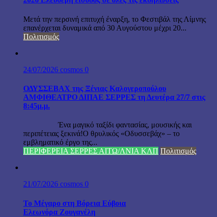
Μετά την περσινή επιτυχή έναρξη, το Φεστιβάλ της Λίμνης
επανέρχεται δυναμικά από 30 Αυγούστου μέχρι 20...
Πολιτισμός
24/07/2026
cosmos
0
ΟΔΥΣΣΕΒΑΧ της Ξένιας Καλογεροπούλου
ΑΜΦΙΘΕΑΤΡΟ ΔΙΠΑΕ ΣΕΡΡΕΣ τη Δευτέρα 27/7 στις
8:45μ.μ.
Ένα μαγικό ταξίδι φαντασίας, μουσικής και
περιπέτειας ξεκινά!Ο θρυλικός «Οδυσσεβάχ» – το
εμβληματικό έργο της...
ΠΕΡΙΦΕΡΕΙΑ ΣΕΡΡΕΣ ΑΙΤΩ/ΛΝΙΑ ΚΛΠ
Πολιτισμός
21/07/2026
cosmos
0
Το Μέγαρο στη Βόρεια Εύβοια
Ελεωνόρα Ζουγανέλη