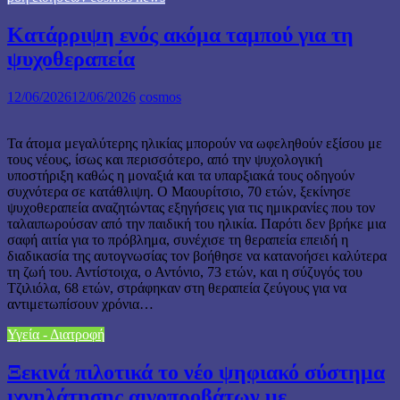
Κατάρριψη ενός ακόμα ταμπού για τη
ψυχοθεραπεία
12/06/2026
12/06/2026
cosmos
Τα άτομα μεγαλύτερης ηλικίας μπορούν να ωφεληθούν εξίσου με
τους νέους, ίσως και περισσότερο, από την ψυχολογική
υποστήριξη καθώς η μοναξιά και τα υπαρξιακά τους οδηγούν
συχνότερα σε κατάθλιψη. Ο Μαουρίτσιο, 70 ετών, ξεκίνησε
ψυχοθεραπεία αναζητώντας εξηγήσεις για τις ημικρανίες που τον
ταλαιπωρούσαν από την παιδική του ηλικία. Παρότι δεν βρήκε μια
σαφή αιτία για το πρόβλημα, συνέχισε τη θεραπεία επειδή η
διαδικασία της αυτογνωσίας τον βοήθησε να κατανοήσει καλύτερα
τη ζωή του. Αντίστοιχα, ο Αντόνιο, 73 ετών, και η σύζυγός του
Τζιλιόλα, 68 ετών, στράφηκαν στη θεραπεία ζεύγους για να
αντιμετωπίσουν χρόνια…
Υγεία - Διατροφή
Ξεκινά πιλοτικά το νέο ψηφιακό σύστημα
ιχνηλάτησης αιγοπροβάτων με