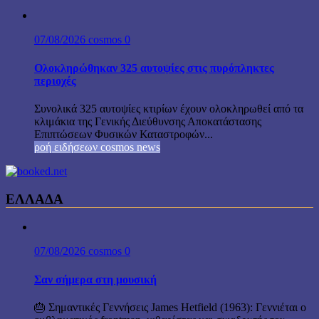
07/08/2026
cosmos
0
Ολοκληρώθηκαν 325 αυτοψίες στις πυρόπληκτες
περιοχές
Συνολικά 325 αυτοψίες κτιρίων έχουν ολοκληρωθεί από τα
κλιμάκια της Γενικής Διεύθυνσης Αποκατάστασης
Επιπτώσεων Φυσικών Καταστροφών...
ροή ειδήσεων cosmos news
ΕΛΛΑΔΑ
07/08/2026
cosmos
0
Σαν σήμερα στη μουσική
🎂 Σημαντικές Γεννήσεις James Hetfield (1963): Γεννιέται ο