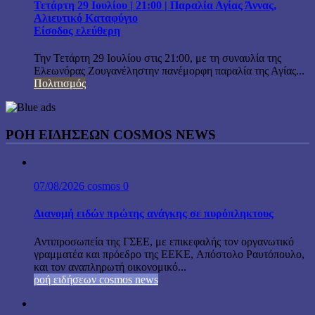
Τετάρτη 29 Ιουλίου | 21:00 | Παραλία Αγίας Άννας,
Αλιευτικό Καταφύγιο
Είσοδος ελεύθερη
Την Τετάρτη 29 Ιουλίου στις 21:00, με τη συναυλία της
Ελεωνόρας Ζουγανέληστην πανέμορφη παραλία της Αγίας...
Πολιτισμός
ΡΟΗ ΕΙΔΗΣΕΩΝ COSMOS NEWS
07/08/2026
cosmos
0
Διανομή ειδών πρώτης ανάγκης σε πυρόπληκτους
Αντιπροσωπεία της ΓΣΕΕ, με επικεφαλής τον οργανωτικό
γραμματέα και πρόεδρο της ΕΕΚΕ, Απόστολο Ραυτόπουλο,
και τον αναπληρωτή οικονομικό...
ροή ειδήσεων cosmos news