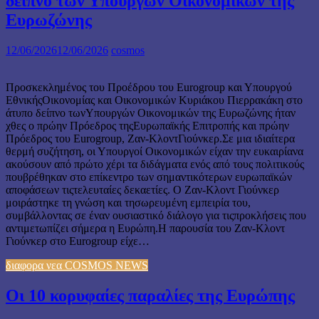
δείπνο των Υπουργών Οικονομικών της
Ευρωζώνης
12/06/2026
12/06/2026
cosmos
Προσκεκλημένος του Προέδρου του Eurogroup και Υπουργού
ΕθνικήςΟικονομίας και Οικονομικών Κυριάκου Πιερρακάκη στο
άτυπο δείπνο τωνΥπουργών Οικονομικών της Ευρωζώνης ήταν
χθες ο πρώην Πρόεδρος τηςΕυρωπαϊκής Επιτροπής και πρώην
Πρόεδρος του Eurogroup, Ζαν-ΚλοντΓιούνκερ.Σε μια ιδιαίτερα
θερμή συζήτηση, οι Υπουργοί Οικονομικών είχαν την ευκαιρίανα
ακούσουν από πρώτο χέρι τα διδάγματα ενός από τους πολιτικούς
πουβρέθηκαν στο επίκεντρο των σημαντικότερων ευρωπαϊκών
αποφάσεων τιςτελευταίες δεκαετίες. Ο Ζαν-Κλοντ Γιούνκερ
μοιράστηκε τη γνώση και τησωρευμένη εμπειρία του,
συμβάλλοντας σε έναν ουσιαστικό διάλογο για τιςπροκλήσεις που
αντιμετωπίζει σήμερα η Ευρώπη.Η παρουσία του Ζαν-Κλοντ
Γιούνκερ στο Eurogroup είχε…
διαφορα νεα COSMOS NEWS
Οι 10 κορυφαίες παραλίες της Ευρώπης