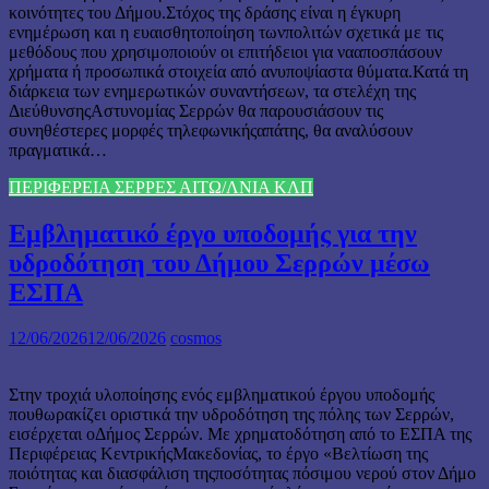
κοινότητες του Δήμου.Στόχος της δράσης είναι η έγκυρη
ενημέρωση και η ευαισθητοποίηση τωνπολιτών σχετικά με τις
μεθόδους που χρησιμοποιούν οι επιτήδειοι για νααποσπάσουν
χρήματα ή προσωπικά στοιχεία από ανυποψίαστα θύματα.Κατά τη
διάρκεια των ενημερωτικών συναντήσεων, τα στελέχη της
ΔιεύθυνσηςΑστυνομίας Σερρών θα παρουσιάσουν τις
συνηθέστερες μορφές τηλεφωνικήςαπάτης, θα αναλύσουν
πραγματικά…
ΠΕΡΙΦΕΡΕΙΑ ΣΕΡΡΕΣ ΑΙΤΩ/ΛΝΙΑ ΚΛΠ
Εμβληματικό έργο υποδομής για την
υδροδότηση του Δήμου Σερρών μέσω
ΕΣΠΑ
12/06/2026
12/06/2026
cosmos
Στην τροχιά υλοποίησης ενός εμβληματικού έργου υποδομής
πουθωρακίζει οριστικά την υδροδότηση της πόλης των Σερρών,
εισέρχεται οΔήμος Σερρών. Με χρηματοδότηση από το ΕΣΠΑ της
Περιφέρειας ΚεντρικήςΜακεδονίας, το έργο «Βελτίωση της
ποιότητας και διασφάλιση τηςποσότητας πόσιμου νερού στον Δήμο