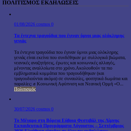
ΠΟΛΙΤΙΣΜΟΣ ΕΚΔΗΛΩΣΕΙΣ
01/08/2026
cosmos
0
Τα έντεχνα τραγούδια που έγιναν ύμνοι μιας ολόκληρης
γενιάς
Τα έντεχνα τραγούδια που έγιναν ύμνοι μιας ολόκληρης
γενιάς είναι εκείνα που συνδέθηκαν με συλλογικά βιώματα,
νεανικές αναζητήσεις, έρωτες και κοινωνικές αλλαγές,
μένοντας αναλλοίωτα στο χρόνο.Ακολουθούν τα πιο
εμβληματικά κομμάτια που τραγουδήθηκαν (και
τραγουδιούνται ακόμα) σε συναυλίες, φοιτητικά δωμάτια και
παραλίες: ✊ Κοινωνική Αφύπνιση και Νεανική Ορμή «Ο...
Πολιτισμός
30/07/2026
cosmos
0
Το Μέγαρο στη Βόρεια Εύβοια Φεστιβάλ της Λίμνης
Εκπαιδευτικά Προγράμματα Αύγουστος – Σεπτέμβριος
2026 Ελεύθερη είσοδος σε όλες τις εκδηλώσεις