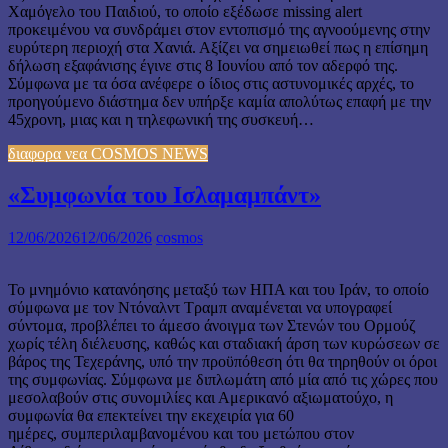
Χαμόγελο του Παιδιού, το οποίο εξέδωσε missing alert
προκειμένου να συνδράμει στον εντοπισμό της αγνοούμενης στην
ευρύτερη περιοχή στα Χανιά. Αξίζει να σημειωθεί πως η επίσημη
δήλωση εξαφάνισης έγινε στις 8 Ιουνίου από τον αδερφό της.
Σύμφωνα με τα όσα ανέφερε ο ίδιος στις αστυνομικές αρχές, το
προηγούμενο διάστημα δεν υπήρξε καμία απολύτως επαφή με την
45χρονη, μιας και η τηλεφωνική της συσκευή…
διαφορα νεα COSMOS NEWS
«Συμφωνία του Ισλαμαμπάντ»
12/06/2026
12/06/2026
cosmos
Το μνημόνιο κατανόησης μεταξύ των ΗΠΑ και του Ιράν, το οποίο
σύμφωνα με τον Ντόναλντ Τραμπ αναμένεται να υπογραφεί
σύντομα, προβλέπει το άμεσο άνοιγμα των Στενών του Ορμούζ
χωρίς τέλη διέλευσης, καθώς και σταδιακή άρση των κυρώσεων σε
βάρος της Τεχεράνης, υπό την προϋπόθεση ότι θα τηρηθούν οι όροι
της συμφωνίας. Σύμφωνα με διπλωμάτη από μία από τις χώρες που
μεσολαβούν στις συνομιλίες και Αμερικανό αξιωματούχο, η
συμφωνία θα επεκτείνει την εκεχειρία για 60
ημέρες, συμπεριλαμβανομένου και του μετώπου στον