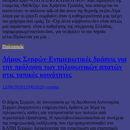
σατιρικό έργο «ΟΧΙ ΑΛΛΟ ΚΑΡΒΟΥΝΟ». Μια παραγωγή της
εταιρείας «Μέθεξις» του Χρήστου Τριπόδη, που υπόσχεται να
αποτελέσει το απόλυτο talk-of-the-town της θερινής σεζόν.Λίγα
λόγια για το έργοΤι συμβαίνει όταν η καθημερινότητά μας τρέχει
πιο γρήγορα από εμάς; Το «Όχι άλλο κάρβουνο»δεν είναι απλώς
μια παράσταση· είναι ο καθρέφτης της σύγχρονης Ελλάδας,
παραμορφωμένοςτόσο-όσο, για να βγάλει το πιο πηγαίο
γέλιο.Πρόκειται για μια…
Πολιτισμός
Δήμος Σερρών-Ενημερωτικές δράσεις για
την πρόληψη των τηλεφωνικών απατών
στις τοπικές κοινότητες
12/06/2026
12/06/2026
cosmos
Ο Δήμος Σερρών, σε συνεργασία με τη Διεύθυνση Αστυνομίας
Σερρών,διοργανώνει ενημερωτικές δράσεις με θέμα τις
τηλεφωνικές απάτες και τηνπροστασία των πολιτών από
περιστατικά εξαπάτησης. Η πρωτοβουλίαυλοποιείται σε συνέχεια
της ενημερωτικής εκδήλωσης που είχεπραγματοποιηθεί στο
ΚΑΠΗ Σερρών, διευρύνοντας την ενημέρωση και στιςτοπικές