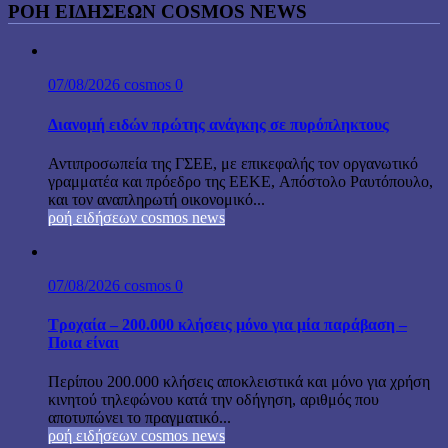
ΡΟΉ ΕΙΔΉΣΕΩΝ COSMOS NEWS
07/08/2026
cosmos
0
Διανομή ειδών πρώτης ανάγκης σε πυρόπληκτους
Αντιπροσωπεία της ΓΣΕΕ, με επικεφαλής τον οργανωτικό
γραμματέα και πρόεδρο της ΕΕΚΕ, Απόστολο Ραυτόπουλο,
και τον αναπληρωτή οικονομικό...
ροή ειδήσεων cosmos news
07/08/2026
cosmos
0
Τροχαία – 200.000 κλήσεις μόνο για μία παράβαση –
Ποια είναι
Περίπου 200.000 κλήσεις αποκλειστικά και μόνο για χρήση
κινητού τηλεφώνου κατά την οδήγηση, αριθμός που
αποτυπώνει το πραγματικό...
ροή ειδήσεων cosmos news