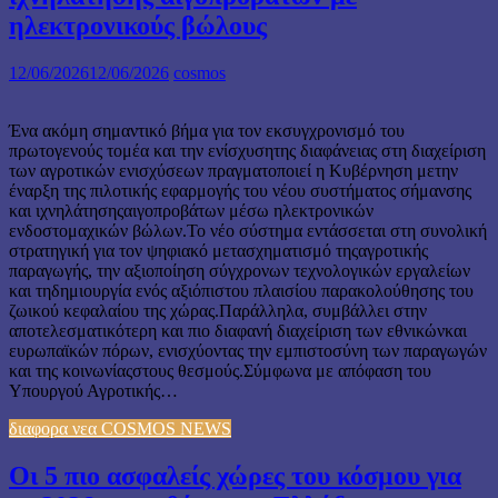
ηλεκτρονικούς βώλους
12/06/2026
12/06/2026
cosmos
Ένα ακόμη σημαντικό βήμα για τον εκσυγχρονισμό του
πρωτογενούς τομέα και την ενίσχυσητης διαφάνειας στη διαχείριση
των αγροτικών ενισχύσεων πραγματοποιεί η Κυβέρνηση μετην
έναρξη της πιλοτικής εφαρμογής του νέου συστήματος σήμανσης
και ιχνηλάτησηςαιγοπροβάτων μέσω ηλεκτρονικών
ενδοστομαχικών βώλων.Το νέο σύστημα εντάσσεται στη συνολική
στρατηγική για τον ψηφιακό μετασχηματισμό τηςαγροτικής
παραγωγής, την αξιοποίηση σύγχρονων τεχνολογικών εργαλείων
και τηδημιουργία ενός αξιόπιστου πλαισίου παρακολούθησης του
ζωικού κεφαλαίου της χώρας.Παράλληλα, συμβάλλει στην
αποτελεσματικότερη και πιο διαφανή διαχείριση των εθνικώνκαι
ευρωπαϊκών πόρων, ενισχύοντας την εμπιστοσύνη των παραγωγών
και της κοινωνίαςστους θεσμούς.Σύμφωνα με απόφαση του
Υπουργού Αγροτικής…
διαφορα νεα COSMOS NEWS
Οι 5 πιο ασφαλείς χώρες του κόσμου για