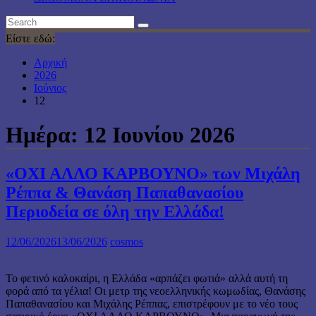
Είστε εδώ:
Αρχική
2026
Ιούνιος
12
Ημέρα:
12 Ιουνίου 2026
«ΟΧΙ ΑΛΛΟ ΚΑΡΒΟΥΝΟ» των Μιχάλη
Ρέππα & Θανάση Παπαθανασίου
Περιοδεία σε όλη την Ελλάδα!
12/06/2026
13/06/2026
cosmos
Το φετινό καλοκαίρι, η Ελλάδα «αρπάζει φωτιά» αλλά αυτή τη
φορά από τα γέλια! Οι μετρ της νεοελληνικής κωμωδίας, Θανάσης
Παπαθανασίου και Μιχάλης Ρέππας, επιστρέφουν με το νέο τους