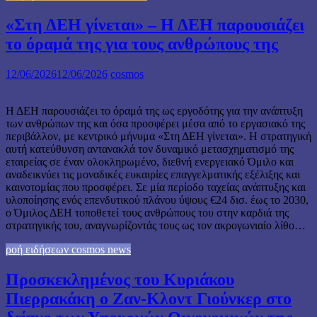
«Στη ΔΕΗ γίνεται» – Η ΔΕΗ παρουσιάζει
το όραμά της για τους ανθρώπους της
12/06/2026
12/06/2026
cosmos
Η ΔΕΗ παρουσιάζει το όραμά της ως εργοδότης για την ανάπτυξη
των ανθρώπων της και όσα προσφέρει μέσα από το εργασιακό της
περιβάλλον, με κεντρικό μήνυμα «Στη ΔΕΗ γίνεται». Η στρατηγική
αυτή κατεύθυνση αντανακλά τον δυναμικό μετασχηματισμό της
εταιρείας σε έναν ολοκληρωμένο, διεθνή ενεργειακό Όμιλο και
αναδεικνύει τις μοναδικές ευκαιρίες επαγγελματικής εξέλιξης και
καινοτομίας που προσφέρει. Σε μία περίοδο ταχείας ανάπτυξης και
υλοποίησης ενός επενδυτικού πλάνου ύψους €24 δισ. έως το 2030,
ο Όμιλος ΔΕΗ τοποθετεί τους ανθρώπους του στην καρδιά της
στρατηγικής του, αναγνωρίζοντάς τους ως τον ακρογωνιαίο λίθο…
ροή ειδήσεων cosmos news
Προσκεκλημένος του Κυριάκου
Πιερρακάκη ο Ζαν-Κλοντ Γιούνκερ στο