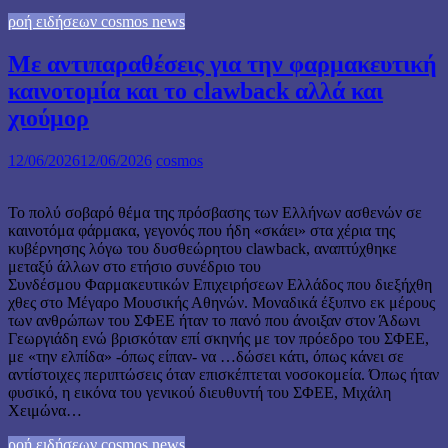
ροή ειδήσεων cosmos news
Με αντιπαραθέσεις για την φαρμακευτική
καινοτομία και το clawback αλλά και
χιούμορ
12/06/2026
12/06/2026
cosmos
Το πολύ σοβαρό θέμα της πρόσβασης των Ελλήνων ασθενών σε
καινοτόμα φάρμακα, γεγονός που ήδη «σκάει» στα χέρια της
κυβέρνησης λόγω του δυσθεώρητου clawback, αναπτύχθηκε
μεταξύ άλλων στο ετήσιο συνέδριο του
Συνδέσμου Φαρμακευτικών Επιχειρήσεων Ελλάδος που διεξήχθη
χθες στο Μέγαρο Μουσικής Αθηνών. Μοναδικά έξυπνο εκ μέρους
των ανθρώπων του ΣΦΕΕ ήταν το πανό που άνοιξαν στον Άδωνι
Γεωργιάδη ενώ βρισκόταν επί σκηνής με τον πρόεδρο του ΣΦΕΕ,
με «την ελπίδα» -όπως είπαν- να …δώσει κάτι, όπως κάνει σε
αντίστοιχες περιπτώσεις όταν επισκέπτεται νοσοκομεία. Όπως ήταν
φυσικό, η εικόνα του γενικού διευθυντή του ΣΦΕΕ, Μιχάλη
Χειμώνα…
ροή ειδήσεων cosmos news