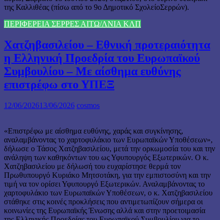
της Καλλιθέας (πίσω από το 9ο Δημοτικό ΣχολείοΣερρών).
ΠΕΡΙΦΕΡΕΙΑ ΣΕΡΡΕΣ ΑΙΤΩ/ΛΝΙΑ ΚΛΠ
Χατζηβασιλείου – Εθνική προτεραιότητα
η Ελληνική Προεδρία του Ευρωπαϊκού
Συμβουλίου – Με αίσθημα ευθύνης
επιστρέφω στο ΥΠΕΞ
12/06/2026
13/06/2026
cosmos
«Επιστρέφω με αίσθημα ευθύνης, χαράς και συγκίνησης,
αναλαμβάνοντας το χαρτοφυλάκιο των Ευρωπαϊκών Υποθέσεων»,
δήλωσε ο Τάσος Χατζηβασιλείου, μετά την ορκωμοσία του και την
ανάληψη των καθηκόντων του ως Υφυπουργός Εξωτερικών. Ο κ.
Χατζηβασιλείου με δήλωσή του ευχαρίστησε θερμά τον
Πρωθυπουργό Κυριάκο Μητσοτάκη, για την εμπιστοσύνη και την
τιμή να τον ορίσει Υφυπουργό Εξωτερικών. Αναλαμβάνοντας το
χαρτοφυλάκιο των Ευρωπαϊκών Υποθέσεων, ο κ. Χατζηβασιλείου
στάθηκε στις κοινές προκλήσεις που αντιμετωπίζουν σήμερα οι
κοινωνίες της Ευρωπαϊκής Ένωσης αλλά και στην προετοιμασία
της Ελληνικής Προεδρίας του Ευρωπαϊκού Συμβουλίου για το