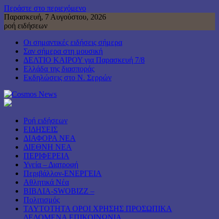
Περάστε στο περιεχόμενο
Παρασκευή, 7 Αυγούστου, 2026
ροή ειδήσεων
Οι σημαντικές ειδήσεις σήμερα
Σαν σήμερα στη μουσική
ΔΕΛΤΙΟ ΚΑΙΡΟΥ για Παρασκευή 7/8
Ελλάδα της διασποράς
Εκδηλώσεις στο Ν. Σερρών
Ροή ειδήσεων
ΕΙΔΗΣΕΙΣ
ΔΙΑΦΟΡΑ ΝΕΑ
ΔΙΕΘΝΗ ΝΕΑ
ΠΕΡΙΦΕΡΕΙΑ
Υγεία – Διατροφή
Περιβάλλον-ΕΝΕΡΓΕΙΑ
Αθλητικά Νέα
ΒΙΒΛΙΑ-SWOBIZZ –
Πολιτισμός
TAYTOTHTA ΟΡΟΙ ΧΡΗΣΗΣ ΠΡΟΣΩΠΙΚΑ
ΔΕΔΟΜΕΝΑ ΕΠΙΚΟΙΝΩΝΙΑ