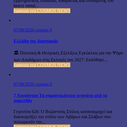
εμβληματικός frontman, κιθαρίστας και συνιδρυτής του
heavy metal...
διαφορα νεα COSMOS NEWS
07/08/2026
cosmos
0
Ελλάδα της διασποράς
🏛️ Πολιτική & Θεσμικές Εξελίξεις Εγκύκλιος για την Ψήφο
των Αποδήμων στις Εκλογές του 2027: Εκδόθηκε...
διαφορα νεα COSMOS NEWS
07/08/2026
cosmos
0
7 Αυγούστου Τα σημαντικότερα γεγονότα από το
παρελθόν
Γεγονότα 626: Ο Βυζαντινός Στόλος καταναυμαχεί και
διασκορπίζει τον στόλο των Αβάρων και Σλάβων που
πολιορκούν την...
διαφορα νεα COSMOS NEWS