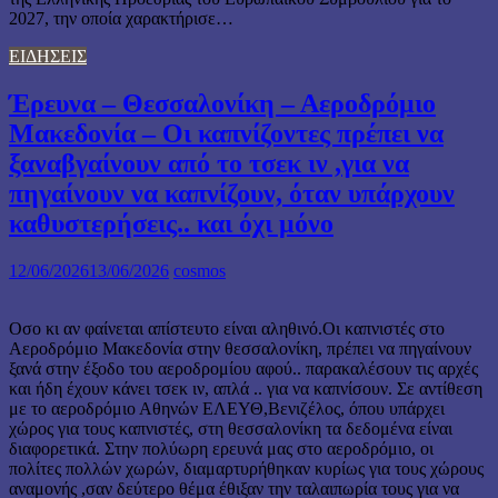
2027, την οποία χαρακτήρισε…
ΕΙΔΗΣΕΙΣ
Έρευνα – Θεσσαλονίκη – Αεροδρόμιο
Μακεδονία – Οι καπνίζοντες πρέπει να
ξαναβγαίνουν από το τσεκ ιν ,για να
πηγαίνουν να καπνίζουν, όταν υπάρχουν
καθυστερήσεις.. και όχι μόνο
12/06/2026
13/06/2026
cosmos
Οσο κι αν φαίνεται απίστευτο είναι αληθινό.Οι καπνιστές στο
Αεροδρόμιο Μακεδονία στην θεσσαλονίκη, πρέπει να πηγαίνουν
ξανά στην έξοδο του αεροδρομίου αφού.. παρακαλέσουν τις αρχές
και ήδη έχουν κάνει τσεκ ιν, απλά .. για να καπνίσουν. Σε αντίθεση
με το αεροδρόμιο Αθηνών ΕΛΕΥΘ,Βενιζέλος, όπου υπάρχει
χώρος για τους καπνιστές, στη θεσσαλονίκη τα δεδομένα είναι
διαφορετικά. Στην πολύωρη ερευνά μας στο αεροδρόμιο, οι
πολίτες πολλών χωρών, διαμαρτυρήθηκαν κυρίως για τους χώρους
αναμονής ,σαν δεύτερο θέμα έθιξαν την ταλαιπωρία τους για να