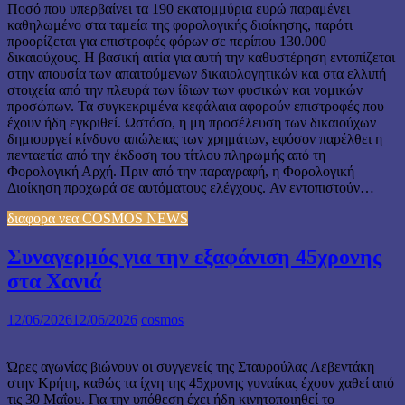
Ποσό που υπερβαίνει τα 190 εκατομμύρια ευρώ παραμένει
καθηλωμένο στα ταμεία της φορολογικής διοίκησης, παρότι
προορίζεται για επιστροφές φόρων σε περίπου 130.000
δικαιούχους. Η βασική αιτία για αυτή την καθυστέρηση εντοπίζεται
στην απουσία των απαιτούμενων δικαιολογητικών και στα ελλιπή
στοιχεία από την πλευρά των ίδιων των φυσικών και νομικών
προσώπων. Τα συγκεκριμένα κεφάλαια αφορούν επιστροφές που
έχουν ήδη εγκριθεί. Ωστόσο, η μη προσέλευση των δικαιούχων
δημιουργεί κίνδυνο απώλειας των χρημάτων, εφόσον παρέλθει η
πενταετία από την έκδοση του τίτλου πληρωμής από τη
Φορολογική Αρχή. Πριν από την παραγραφή, η Φορολογική
Διοίκηση προχωρά σε αυτόματους ελέγχους. Αν εντοπιστούν…
διαφορα νεα COSMOS NEWS
Συναγερμός για την εξαφάνιση 45χρονης
στα Χανιά
12/06/2026
12/06/2026
cosmos
Ώρες αγωνίας βιώνουν οι συγγενείς της Σταυρούλας Λεβεντάκη
στην Κρήτη, καθώς τα ίχνη της 45χρονης γυναίκας έχουν χαθεί από
τις 30 Μαΐου. Για την υπόθεση έχει ήδη κινητοποιηθεί το