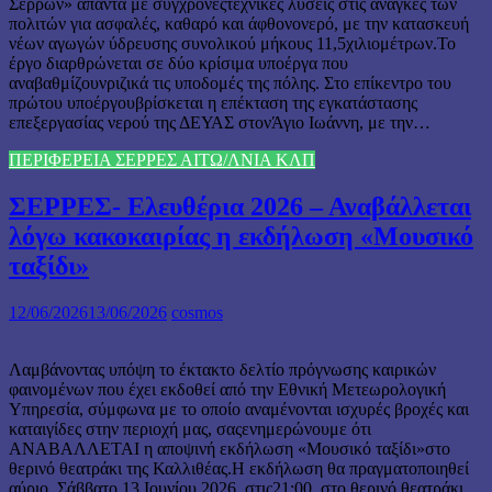
Σερρών» απαντά με σύγχρονεςτεχνικές λύσεις στις ανάγκες των
πολιτών για ασφαλές, καθαρό και άφθονονερό, με την κατασκευή
νέων αγωγών ύδρευσης συνολικού μήκους 11,5χιλιομέτρων.Το
έργο διαρθρώνεται σε δύο κρίσιμα υποέργα που
αναβαθμίζουνριζικά τις υποδομές της πόλης. Στο επίκεντρο του
πρώτου υποέργουβρίσκεται η επέκταση της εγκατάστασης
επεξεργασίας νερού της ΔΕΥΑΣ στονΆγιο Ιωάννη, με την…
ΠΕΡΙΦΕΡΕΙΑ ΣΕΡΡΕΣ ΑΙΤΩ/ΛΝΙΑ ΚΛΠ
ΣΕΡΡΕΣ- Ελευθέρια 2026 – Αναβάλλεται
λόγω κακοκαιρίας η εκδήλωση «Μουσικό
ταξίδι»
12/06/2026
13/06/2026
cosmos
Λαμβάνοντας υπόψη το έκτακτο δελτίο πρόγνωσης καιρικών
φαινομένων που έχει εκδοθεί από την Εθνική Μετεωρολογική
Υπηρεσία, σύμφωνα με το οποίο αναμένονται ισχυρές βροχές και
καταιγίδες στην περιοχή μας, σαςενημερώνουμε ότι
ΑΝΑΒΑΛΛΕΤΑΙ η αποψινή εκδήλωση «Μουσικό ταξίδι»στο
θερινό θεατράκι της Καλλιθέας.Η εκδήλωση θα πραγματοποιηθεί
αύριο, Σάββατο 13 Ιουνίου 2026, στις21:00, στο θερινό θεατράκι