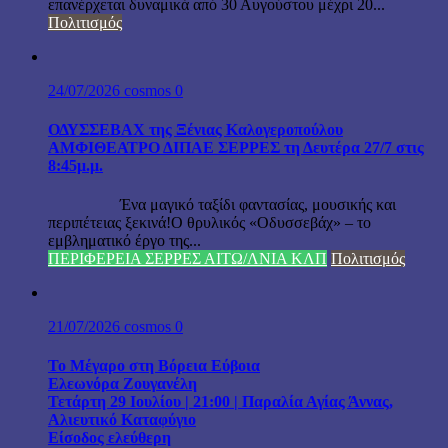
επανέρχεται δυναμικά από 30 Αυγούστου μέχρι 20...
Πολιτισμός
24/07/2026
cosmos
0
ΟΔΥΣΣΕΒΑΧ της Ξένιας Καλογεροπούλου
ΑΜΦΙΘΕΑΤΡΟ ΔΙΠΑΕ ΣΕΡΡΕΣ τη Δευτέρα 27/7 στις
8:45μ.μ.
Ένα μαγικό ταξίδι φαντασίας, μουσικής και
περιπέτειας ξεκινά!Ο θρυλικός «Οδυσσεβάχ» – το
εμβληματικό έργο της...
ΠΕΡΙΦΕΡΕΙΑ ΣΕΡΡΕΣ ΑΙΤΩ/ΛΝΙΑ ΚΛΠ
Πολιτισμός
21/07/2026
cosmos
0
Το Μέγαρο στη Βόρεια Εύβοια
Ελεωνόρα Ζουγανέλη
Τετάρτη 29 Ιουλίου | 21:00 | Παραλία Αγίας Άννας,
Αλιευτικό Καταφύγιο
Είσοδος ελεύθερη