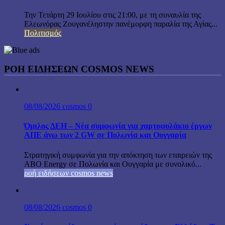
Την Τετάρτη 29 Ιουλίου στις 21:00, με τη συναυλία της
Ελεωνόρας Ζουγανέληστην πανέμορφη παραλία της Αγίας...
Πολιτισμός
ΡΟΗ ΕΙΔΗΣΕΩΝ COSMOS NEWS
08/08/2026
cosmos
0
Όμιλος ΔΕΗ – Νέα συμφωνία για χαρτοφυλάκιο έργων
ΑΠΕ άνω των 2 GW σε Πολωνία και Ουγγαρία
Στρατηγική συμφωνία για την απόκτηση των εταιρειών της
ABO Energy σε Πολωνία και Ουγγαρία με συνολικό...
ροή ειδήσεων cosmos news
08/08/2026
cosmos
0