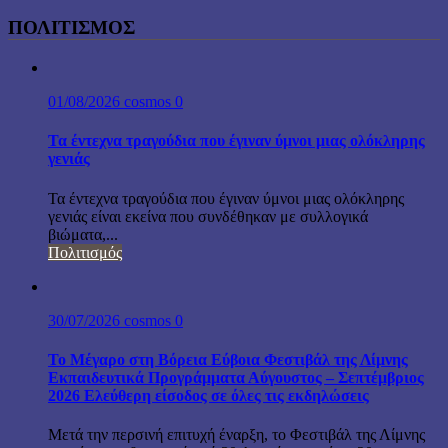
ΠΟΛΙΤΙΣΜΟΣ
01/08/2026
cosmos
0
Τα έντεχνα τραγούδια που έγιναν ύμνοι μιας ολόκληρης
γενιάς
Τα έντεχνα τραγούδια που έγιναν ύμνοι μιας ολόκληρης
γενιάς είναι εκείνα που συνδέθηκαν με συλλογικά
βιώματα,...
Πολιτισμός
30/07/2026
cosmos
0
Το Μέγαρο στη Βόρεια Εύβοια Φεστιβάλ της Λίμνης
Εκπαιδευτικά Προγράμματα Αύγουστος – Σεπτέμβριος
2026 Ελεύθερη είσοδος σε όλες τις εκδηλώσεις
Μετά την περσινή επιτυχή έναρξη, το Φεστιβάλ της Λίμνης