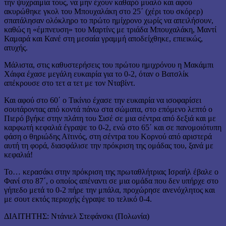
την ψυχραιμία τους, να μην έχουν καθαρό μυαλό και αφού
ακυρώθηκε γκολ του Μπουχαλάκη στο 25΄ (χέρι του σκόρερ)
σπατάλησαν ολόκληρο το πρώτο ημίχρονο χωρίς να απειλήσουν,
καθώς η «έμπνευση» του Μαρτίνς με τριάδα Μπουχαλάκη, Μαντί
Καμαρά και Κανέ στη μεσαία γραμμή αποδείχθηκε, επιεικώς,
ατυχής.
Μάλιστα, στις καθυστερήσεις του πρώτου ημιχρόνου η Μακάμπι
Χάιφα έχασε μεγάλη ευκαιρία για το 0-2, όταν ο Βατσλίκ
απέκρουσε στο τετ α τετ με τον Νταβίντ.
Και αφού στο 60΄ ο Τικίνιο έχασε την ευκαιρία να ισοφαρίσει
σουτάροντας από κοντά πάνω στα σώματα, στο επόμενο λεπτό ο
Πιερό βγήκε στην πλάτη του Σισέ σε μια σέντρα από δεξιά και με
καρφωτή κεφαλιά έγραψε το 0-2, ενώ στο 65΄ και σε πανομοιότυπη
φάση ο θηριώδης Αϊτινός, στη σέντρα του Κορνού από αριστερά
αυτή τη φορά, διασφάλισε την πρόκριση της ομάδας του, ξανά με
κεφαλιά!
Το… κερασάκι στην πρόκριση της πρωταθλήτριας Ισραήλ έβαλε ο
Φανί στο 87΄, ο οποίος απέναντι σε μια ομάδα που δεν υπήρχε στο
γήπεδο μετά το 0-2 πήρε την μπάλα, προχώρησε ανενόχλητος και
με σουτ εκτός περιοχής έγραψε το τελικό 0-4.
ΔΙΑΙΤΗΤΗΣ: Ντάνιελ Στεφάνσκι (Πολωνία)