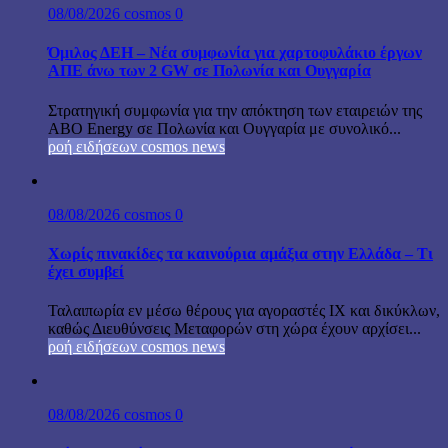
08/08/2026
cosmos
0
Όμιλος ΔΕΗ – Νέα συμφωνία για χαρτοφυλάκιο έργων
ΑΠΕ άνω των 2 GW σε Πολωνία και Ουγγαρία
Στρατηγική συμφωνία για την απόκτηση των εταιρειών της
ABO Energy σε Πολωνία και Ουγγαρία με συνολικό...
ροή ειδήσεων cosmos news
08/08/2026
cosmos
0
Χωρίς πινακίδες τα καινούρια αμάξια στην Ελλάδα – Τι
έχει συμβεί
Ταλαιπωρία εν μέσω θέρους για αγοραστές ΙΧ και δικύκλων,
καθώς Διευθύνσεις Μεταφορών στη χώρα έχουν αρχίσει...
ροή ειδήσεων cosmos news
08/08/2026
cosmos
0