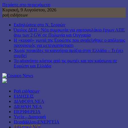
Περάστε στο περιεχόμενο
Κυριακή, 9 Αυγούστου, 2026
ροή ειδήσεων
Εκδηλώσεις στο Ν. Σερρών
Όμιλος ΔΕΗ - Νέα συμφωνία για χαρτοφυλάκιο έργων ΑΠΕ
άνω των 2 GW σε Πολωνία και Ουγγαρία
Η «κρυφή» γωνιά της Ευρώπης που αναδείχθηκε ο απόλυτος
προορισμός για μετεγκατάσταση
Χωρίς πινακίδες τα καινούρια αμάξια στην Ελλάδα – Τι έχει
συμβεί
Το αδιανόητο κόστος από τις φωτιές και τον καύσωνα σε
Ευρώπη και Ελλάδα
Ροή ειδήσεων
ΕΙΔΗΣΕΙΣ
ΔΙΑΦΟΡΑ ΝΕΑ
ΔΙΕΘΝΗ ΝΕΑ
ΠΕΡΙΦΕΡΕΙΑ
Υγεία – Διατροφή
Περιβάλλον-ΕΝΕΡΓΕΙΑ
Αθλητικά Νέα