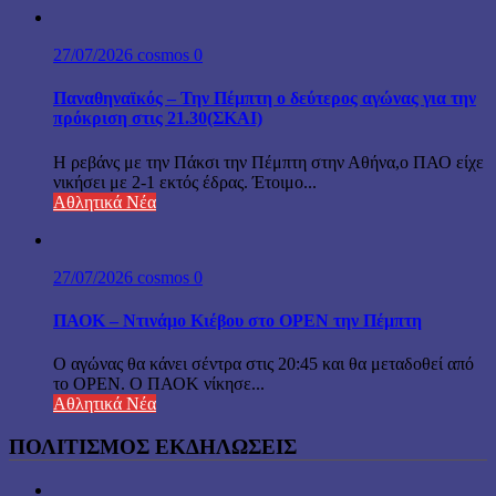
27/07/2026
cosmos
0
Παναθηναϊκός – Την Πέμπτη ο δεύτερος αγώνας για την
πρόκριση στις 21.30(ΣΚΑΙ)
Η ρεβάνς με την Πάκσι την Πέμπτη στην Αθήνα,ο ΠΑΟ είχε
νικήσει με 2-1 εκτός έδρας. Έτοιμο...
Αθλητικά Νέα
27/07/2026
cosmos
0
ΠΑΟΚ – Ντινάμο Κιέβου στο OPEN την Πέμπτη
Ο αγώνας θα κάνει σέντρα στις 20:45 και θα μεταδοθεί από
το OPEN. O ΠΑΟΚ νίκησε...
Αθλητικά Νέα
ΠΟΛΙΤΙΣΜΟΣ ΕΚΔΗΛΩΣΕΙΣ