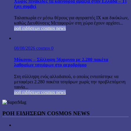
Χωρίς πινακίδες τα καινούρια αμάξια στην Ελλάδα – Τι
έχει συμβεί
Ταλαιπωρία εν μέσω θέρους για αγοραστές ΙΧ και δικύκλων,
καθώς Διευθύνσεις Μεταφορών στη χώρα έχουν αρχίσει...
ροή ειδήσεων cosmos news
08/08/2026
cosmos
0
Μύκονος – Σύλληψη 56χρονου με 2.280 πακέτα
λαθραίων τσιγάρων στο αεροδρόμιο
Στη σύλληψη ενός αλλοδαπού, ο οποίος εντοπίστηκε να
μεταφέρει 2.280 πακέτα τσιγάρων χωρίς την προβλεπόμενη
ταινία...
ροή ειδήσεων cosmos news
ΡΟΉ ΕΙΔΉΣΕΩΝ COSMOS NEWS