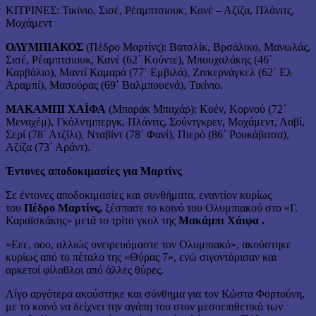
ΚΙΤΡΙΝΕΣ: Τικίνιο, Σισέ, Ρέαμπτσιουκ, Κανέ – Αζίζα, Πλάνιτς,
Μοχάμεντ
ΟΛΥΜΠΙΑΚΟΣ
(Πέδρο Μαρτίνς): Βατσλίκ, Βρσάλικο, Μανωλάς,
Σισέ, Ρέαμπτσιουκ, Κανέ (62΄ Κούντε), Μπουχαλάκης (46΄
Καρβάλιο), Μαντί Καμαρά (77΄ Εμβιλά), Ζινκερνάγκελ (62΄ Ελ
Αραμπί), Μασούρας (69΄ Βαλμπουενά), Τικίνιο.
ΜΑΚΑΜΠΙ ΧΑΪΦΑ
(Μπαράκ Μπαχάρ): Κοέν, Κορνού (72΄
Μεναχέμ), Γκόλντμπεργκ, Πλάνιτς, Σούντγκρεν, Μοχάμεντ, Λαβί,
Σερί (78΄ Ατζίλι), Νταβίντ (78΄ Φανί), Πιερό (86΄ Ρουκάβιτσα),
Αζίζα (73΄ Αράντ).
Έντονες αποδοκιμασίες για Μαρτίνς
Σε έντονες αποδοκιμασίες και συνθήματα, εναντίον κυρίως
του
Πέδρο Μαρτίνς,
ξέσπασε το κοινό του Ολυμπιακού στο «Γ.
Καραϊσκάκης» μετά το τρίτο γκολ της
Μακάμπι Χάιφα .
«Εεε, οοο, αλλιώς ονειρευόμαστε τον Ολυμπιακό», ακούστηκε
κυρίως από το πέταλο της «Θύρας 7», ενώ σιγοντάρισαν και
αρκετοί φίλαθλοι από άλλες θύρες.
Λίγο αργότερα ακούστηκε και σύνθημα για τον Κώστα Φορτούνη,
με το κοινό να δείχνει την αγάπη του στον μεσοεπιθετικό των