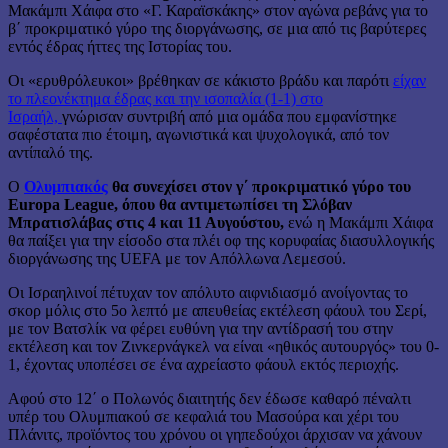
Μακάμπι Χάιφα στο «Γ. Καραϊσκάκης» στον αγώνα ρεβάνς για το
β΄ προκριματικό γύρο της διοργάνωσης, σε μια από τις βαρύτερες
εντός έδρας ήττες της Ιστορίας του.
Οι «ερυθρόλευκοι» βρέθηκαν σε κάκιστο βράδυ και παρότι
είχαν
το πλεονέκτημα έδρας και την ισοπαλία (1-1) στο
Ισραήλ,
γνώρισαν συντριβή από μια ομάδα που εμφανίστηκε
σαφέστατα πιο έτοιμη, αγωνιστικά και ψυχολογικά, από τον
αντίπαλό της.
Ο
Ολυμπιακός
θα συνεχίσει στον γ΄ προκριματικό γύρο του
Europa League, όπου θα αντιμετωπίσει τη Σλόβαν
Μπρατισλάβας στις 4 και 11 Αυγούστου,
ενώ η Μακάμπι Χάιφα
θα παίξει για την είσοδο στα πλέι οφ της κορυφαίας διασυλλογικής
διοργάνωσης της UEFA με τον Απόλλωνα Λεμεσού.
Οι Ισραηλινοί πέτυχαν τον απόλυτο αιφνιδιασμό ανοίγοντας το
σκορ μόλις στο 5ο λεπτό με απευθείας εκτέλεση φάουλ του Σερί,
με τον Βατσλίκ να φέρει ευθύνη για την αντίδρασή του στην
εκτέλεση και τον Ζινκερνάγκελ να είναι «ηθικός αυτουργός» του 0-
1, έχοντας υποπέσει σε ένα αχρείαστο φάουλ εκτός περιοχής.
Αφού στο 12΄ ο Πολωνός διαιτητής δεν έδωσε καθαρό πέναλτι
υπέρ του Ολυμπιακού σε κεφαλιά του Μασούρα και χέρι του
Πλάνιτς, προϊόντος του χρόνου οι γηπεδούχοι άρχισαν να χάνουν