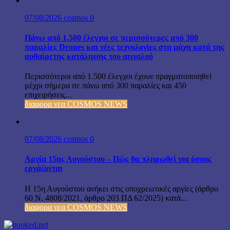
07/08/2026
cosmos
0
Πάνω από 1.500 έλεγχοι σε περισσότερες από 300
παραλίες Drones και νέες τεχνολογίες στη μάχη κατά της
αυθαίρετης κατάληψης του αιγιαλού
Περισσότεροι από 1.500 έλεγχοι έχουν πραγματοποιηθεί
μέχρι σήμερα σε πάνω από 300 παραλίες και 450
επιχειρήσεις...
διαφορα νεα COSMOS NEWS
07/08/2026
cosmos
0
Αργία 15ης Αυγούστου – Πώς θα πληρωθεί για όσους
εργάζονται
Η 15η Αυγούστου ανήκει στις υποχρεωτικές αργίες (άρθρο
60 Ν. 4808/2021, άρθρο 203 ΠΔ 62/2025) κατά...
διαφορα νεα COSMOS NEWS