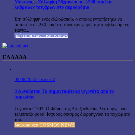
Μύκονος – Σύλληψη 56χρονου με 2.280 πακέτα
λαθραίων τσιγάρων στο αεροδρόμιο
Στη σύλληψη ενός αλλοδαπού, ο οποίος εντοπίστηκε να
μεταφέρει 2.280 πακέτα τσιγάρων χωρίς την προβλεπόμενη
ταινία...
ροή ειδήσεων cosmos news
ΕΛΛΑΔΑ
08/08/2026
cosmos
0
8 Αυγούστου Τα σημαντικότερα γεγονότα από το
παρελθόν
Γεγονότα 1303: Ο Φάρος της Αλεξανδρείας λειτουργεί για
τελευταία φορά. Ισχυρός σεισμός διαρρηγνύει τα τοιχώματά
του...
διαφορα νεα COSMOS NEWS