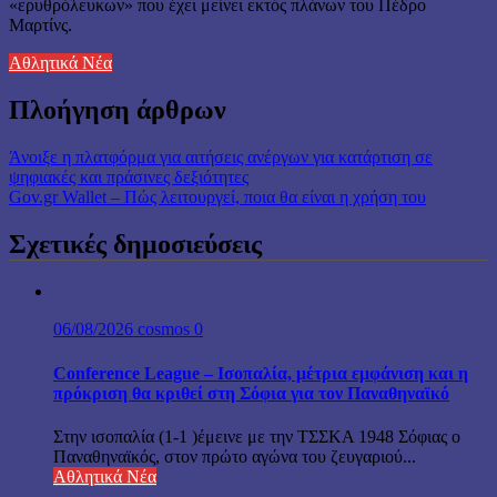
«ερυθρόλευκων» που έχει μείνει εκτός πλάνων του Πέδρο
Μαρτίνς.
Αθλητικά Νέα
Πλοήγηση άρθρων
Άνοιξε η πλατφόρμα για αιτήσεις ανέργων για κατάρτιση σε
ψηφιακές και πράσινες δεξιότητες
Gov.gr Wallet – Πώς λειτουργεί, ποια θα είναι η χρήση του
Σχετικές δημοσιεύσεις
06/08/2026
cosmos
0
Conference League – Ισοπαλία, μέτρια εμφάνιση και η
πρόκριση θα κριθεί στη Σόφια για τον Παναθηναϊκό
Στην ισοπαλία (1-1 )έμεινε με την ΤΣΣΚΑ 1948 Σόφιας ο
Παναθηναϊκός, στον πρώτο αγώνα του ζευγαριού...
Αθλητικά Νέα