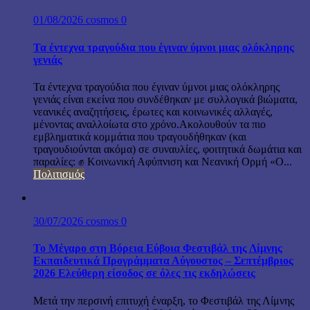
01/08/2026
cosmos
0
Τα έντεχνα τραγούδια που έγιναν ύμνοι μιας ολόκληρης
γενιάς
Τα έντεχνα τραγούδια που έγιναν ύμνοι μιας ολόκληρης
γενιάς είναι εκείνα που συνδέθηκαν με συλλογικά βιώματα,
νεανικές αναζητήσεις, έρωτες και κοινωνικές αλλαγές,
μένοντας αναλλοίωτα στο χρόνο.Ακολουθούν τα πιο
εμβληματικά κομμάτια που τραγουδήθηκαν (και
τραγουδιούνται ακόμα) σε συναυλίες, φοιτητικά δωμάτια και
παραλίες: ✊ Κοινωνική Αφύπνιση και Νεανική Ορμή «Ο...
Πολιτισμός
30/07/2026
cosmos
0
Το Μέγαρο στη Βόρεια Εύβοια Φεστιβάλ της Λίμνης
Εκπαιδευτικά Προγράμματα Αύγουστος – Σεπτέμβριος
2026 Ελεύθερη είσοδος σε όλες τις εκδηλώσεις
Μετά την περσινή επιτυχή έναρξη, το Φεστιβάλ της Λίμνης