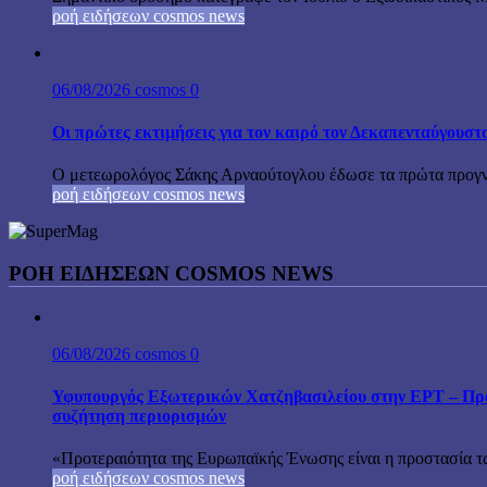
ροή ειδήσεων cosmos news
06/08/2026
cosmos
0
Οι πρώτες εκτιμήσεις για τον καιρό τον Δεκαπενταύγουστ
Ο μετεωρολόγος Σάκης Αρναούτογλου έδωσε τα πρώτα προγνωσ
ροή ειδήσεων cosmos news
ΡΟΉ ΕΙΔΉΣΕΩΝ COSMOS NEWS
06/08/2026
cosmos
0
Υφυπουργός Εξωτερικών Χατζηβασιλείου στην ΕΡΤ – Προτ
συζήτηση περιορισμών
«Προτεραιότητα της Ευρωπαϊκής Ένωσης είναι η προστασία τω
ροή ειδήσεων cosmos news