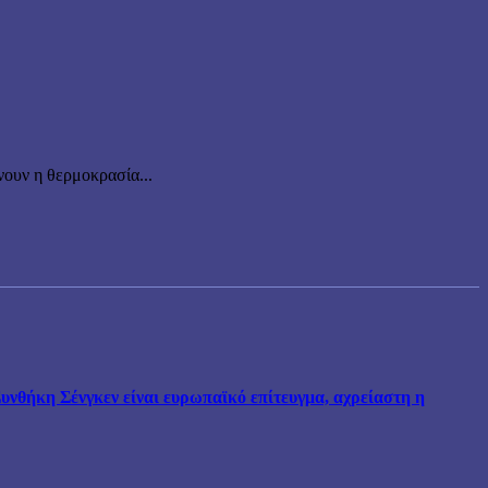
ουν η θερμοκρασία...
νθήκη Σένγκεν είναι ευρωπαϊκό επίτευγμα, αχρείαστη η