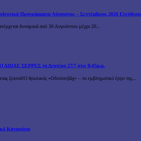
ιδευτικά Προγράμματα Αύγουστος – Σεπτέμβριος 2026 Ελεύθερη ε
ανέρχεται δυναμικά από 30 Αυγούστου μέχρι 20...
ΙΠΑΕ ΣΕΡΡΕΣ τη Δευτέρα 27/7 στις 8:45μ.μ.
 ξεκινά!Ο θρυλικός «Οδυσσεβάχ» – το εμβληματικό έργο της...
τικό Καταφύγιο