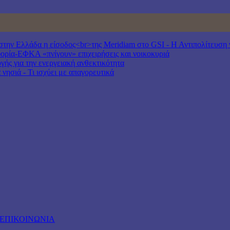
ν Ελλάδα η είσοδος<br>της Meridiam στο GSI - Η Αντιπολίτευση να
ία-ΕΦΚΑ «πνίγουν» επιχειρήσεις και νοικοκυριά
γής για την ενεργειακή ανθεκτικότητα
νησιά - Τι ισχύει με απαγορευτικά
ΕΠΙΚΟΙΝΩΝΙΑ