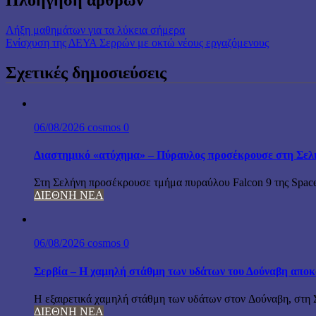
Πλοήγηση άρθρων
Λήξη μαθημάτων για τα λύκεια σήμερα
Ενίσχυση της ΔΕΥΑ Σερρών με οκτώ νέους εργαζόμενους
Σχετικές δημοσιεύσεις
06/08/2026
cosmos
0
Διαστημικό «ατύχημα» – Πύραυλος προσέκρουσε στη Σελ
Στη Σελήνη προσέκρουσε τμήμα πυραύλου Falcon 9 της Space
ΔΙΕΘΝΗ ΝΕΑ
06/08/2026
cosmos
0
Σερβία – Η χαμηλή στάθμη των υδάτων του Δούναβη αποκ
Η εξαιρετικά χαμηλή στάθμη των υδάτων στον Δούναβη, στη Σ
ΔΙΕΘΝΗ ΝΕΑ