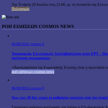
Την Τετάρτη 29 Ιουλίου στις 21:00, με τη συναυλία της Ελεω
Πολιτισμός
ΡΟΗ ΕΙΔΗΣΕΩΝ COSMOS NEWS
06/08/2026
cosmos
0
Υφυπουργός Εξωτερικών Χατζηβασιλείου στην ΕΡΤ – Προτ
συζήτηση περιορισμών
«Προτεραιότητα της Ευρωπαϊκής Ένωσης είναι η προστασία τω
ροή ειδήσεων cosmos news
06/08/2026
cosmos
0
Άνω των 20 δισ. ευρώ οι ρυθμίσεις οφειλών από την έναρ
Σημαντικό ορόσημο κατέγραψε τον Ιούλιο ο Εξωδικαστικός Μη