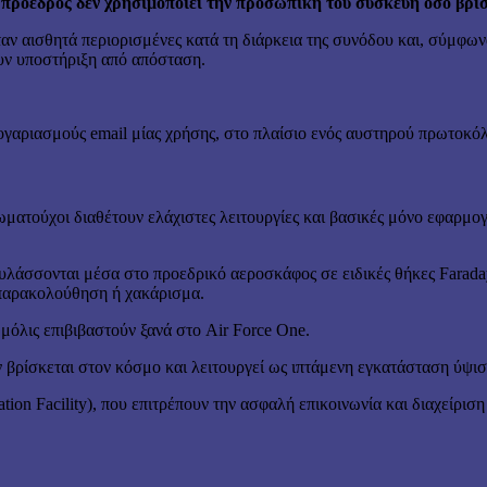
πρόεδρος δεν χρησιμοποιεί την προσωπική του συσκευή όσο βρίσ
ταν αισθητά περιορισμένες κατά τη διάρκεια της συνόδου και, σύμφω
ουν υποστήριξη από απόσταση.
λογαριασμούς email μίας χρήσης, στο πλαίσιο ενός αυστηρού πρωτοκό
ωματούχοι διαθέτουν ελάχιστες λειτουργίες και βασικές μόνο εφαρμο
φυλάσσονται μέσα στο προεδρικό αεροσκάφος σε ειδικές θήκες Farad
παρακολούθηση ή χακάρισμα.
μόλις επιβιβαστούν ξανά στο Air Force One.
 βρίσκεται στον κόσμο και λειτουργεί ως ιπτάμενη εγκατάσταση ύψισ
tion Facility), που επιτρέπουν την ασφαλή επικοινωνία και διαχείρ