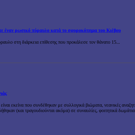
τε έναν ρωσικό πύραυλο κατά το σφυροκόπημα του Κιέβου
ραυλο στη διάρκεια επίθεσης που προκάλεσε τον θάνατο 15...
νιάς
 είναι εκείνα που συνδέθηκαν με συλλογικά βιώματα, νεανικές αναζητ
θηκαν (και τραγουδιούνται ακόμα) σε συναυλίες, φοιτητικά δωμάτια