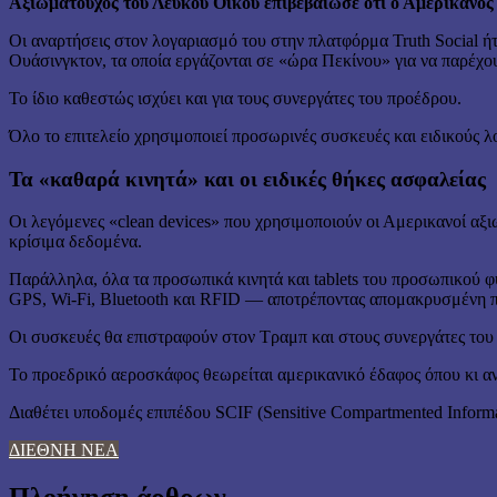
Αξιωματούχος του Λευκού Οίκου επιβεβαίωσε ότι ο Αμερικανός 
Οι αναρτήσεις στον λογαριασμό του στην πλατφόρμα Truth Social ή
Ουάσινγκτον, τα οποία εργάζονται σε «ώρα Πεκίνου» για να παρέχ
Το ίδιο καθεστώς ισχύει και για τους συνεργάτες του προέδρου.
Όλο το επιτελείο χρησιμοποιεί προσωρινές συσκευές και ειδικούς 
Τα «καθαρά κινητά» και οι ειδικές θήκες ασφαλείας
Οι λεγόμενες «clean devices» που χρησιμοποιούν οι Αμερικανοί αξι
κρίσιμα δεδομένα.
Παράλληλα, όλα τα προσωπικά κινητά και tablets του προσωπικού 
GPS, Wi-Fi, Bluetooth και RFID — αποτρέποντας απομακρυσμένη 
Οι συσκευές θα επιστραφούν στον Τραμπ και στους συνεργάτες του 
Το προεδρικό αεροσκάφος θεωρείται αμερικανικό έδαφος όπου κι αν
Διαθέτει υποδομές επιπέδου SCIF (Sensitive Compartmented Informa
ΔΙΕΘΝΗ ΝΕΑ