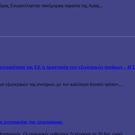
νόρας Ζουγανέληστην πανέμορφη παραλία της Αγίας...
εραιότητα της ΕΕ η προστασία των εξωτερικών συνόρων – Η Συ
ν εξωτερικών της συνόρων, με τον καλύτερο δυνατό τρόπο»,...
ξη λειτουργίας της πλατφόρμας
χανισμός. Οι συνολικές ρυθμίσεις ξεπέρασαν τα 20 δισ. ευρώ...