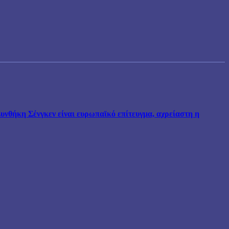
νθήκη Σένγκεν είναι ευρωπαϊκό επίτευγμα, αχρείαστη η