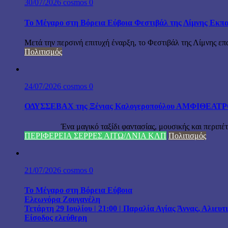
30/07/2026
cosmos
0
Το Μέγαρο στη Βόρεια Εύβοια Φεστιβάλ της Λίμνης Εκπα
Μετά την περσινή επιτυχή έναρξη, το Φεστιβάλ της Λίμνης επ
Πολιτισμός
24/07/2026
cosmos
0
ΟΔΥΣΣΕΒΑΧ της Ξένιας Καλογεροπούλου ΑΜΦΙΘΕΑΤΡΟ Δ
Ένα μαγικό ταξίδι φαντασίας, μουσικής και περιπέτειας
ΠΕΡΙΦΕΡΕΙΑ ΣΕΡΡΕΣ ΑΙΤΩ/ΛΝΙΑ ΚΛΠ
Πολιτισμός
21/07/2026
cosmos
0
Το Μέγαρο στη Βόρεια Εύβοια
Ελεωνόρα Ζουγανέλη
Τετάρτη 29 Ιουλίου | 21:00 | Παραλία Αγίας Άννας, Αλιευ
Είσοδος ελεύθερη