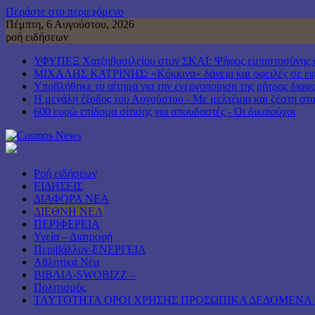
Περάστε στο περιεχόμενο
Πέμπτη, 6 Αυγούστου, 2026
ροή ειδήσεων
ΥΦΥΠΕΞ Χατζηβασιλείου στον ΣΚΑΪ: Ψήφος εμπιστοσύνης στη
ΜΙΧΑΛΗΣ ΚΑΤΡΙΝΗΣ: «Κόκκινα» δάνεια και οφειλές σε εφορ
Υποβλήθηκε το αίτημα για την ενεργοποίηση της ρήτρας διαφυ
Η μεγάλη έξοδος του Αυγούστου - Με μελτέμια και ζέστη στα 
600 ευρώ επίδομα σίτισης για σπουδαστές - Οι δικαιούχοι
Ροή ειδήσεων
ΕΙΔΗΣΕΙΣ
ΔΙΑΦΟΡΑ ΝΕΑ
ΔΙΕΘΝΗ ΝΕΑ
ΠΕΡΙΦΕΡΕΙΑ
Υγεία – Διατροφή
Περιβάλλον-ΕΝΕΡΓΕΙΑ
Αθλητικά Νέα
ΒΙΒΛΙΑ-SWOBIZZ –
Πολιτισμός
TAYTOTHTA ΟΡΟΙ ΧΡΗΣΗΣ ΠΡΟΣΩΠΙΚΑ ΔΕΔΟΜΕΝΑ 