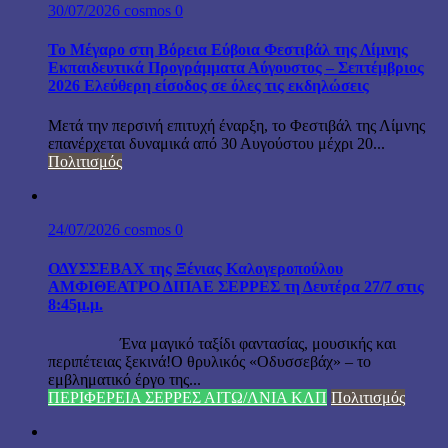
30/07/2026
cosmos
0
Το Μέγαρο στη Βόρεια Εύβοια Φεστιβάλ της Λίμνης
Εκπαιδευτικά Προγράμματα Αύγουστος – Σεπτέμβριος
2026 Ελεύθερη είσοδος σε όλες τις εκδηλώσεις
Μετά την περσινή επιτυχή έναρξη, το Φεστιβάλ της Λίμνης
επανέρχεται δυναμικά από 30 Αυγούστου μέχρι 20...
Πολιτισμός
24/07/2026
cosmos
0
ΟΔΥΣΣΕΒΑΧ της Ξένιας Καλογεροπούλου
ΑΜΦΙΘΕΑΤΡΟ ΔΙΠΑΕ ΣΕΡΡΕΣ τη Δευτέρα 27/7 στις
8:45μ.μ.
Ένα μαγικό ταξίδι φαντασίας, μουσικής και
περιπέτειας ξεκινά!Ο θρυλικός «Οδυσσεβάχ» – το
εμβληματικό έργο της...
ΠΕΡΙΦΕΡΕΙΑ ΣΕΡΡΕΣ ΑΙΤΩ/ΛΝΙΑ ΚΛΠ
Πολιτισμός