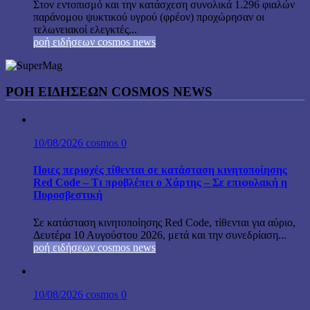
Στον εντοπισμό και την κατάσχεση συνολικά 1.296 φιαλών
παράνομου ψυκτικού υγρού (φρέον) προχώρησαν οι
τελωνειακοί ελεγκτές...
ροή ειδήσεων cosmos news
ΡΟΉ ΕΙΔΉΣΕΩΝ COSMOS NEWS
10/08/2026
cosmos
0
Ποιες περιοχές τίθενται σε κατάσταση κινητοποίησης
Red Code – Τι προβλέπει ο Χάρτης – Σε επιφυλακή η
Πυροσβεστική
Σε κατάσταση κινητοποίησης Red Code, τίθενται για αύριο,
Δευτέρα 10 Αυγούστου 2026, μετά και την συνεδρίαση...
ροή ειδήσεων cosmos news
10/08/2026
cosmos
0