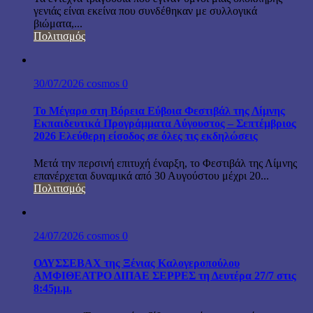
γενιάς είναι εκείνα που συνδέθηκαν με συλλογικά
βιώματα,...
Πολιτισμός
30/07/2026
cosmos
0
Το Μέγαρο στη Βόρεια Εύβοια Φεστιβάλ της Λίμνης
Εκπαιδευτικά Προγράμματα Αύγουστος – Σεπτέμβριος
2026 Ελεύθερη είσοδος σε όλες τις εκδηλώσεις
Μετά την περσινή επιτυχή έναρξη, το Φεστιβάλ της Λίμνης
επανέρχεται δυναμικά από 30 Αυγούστου μέχρι 20...
Πολιτισμός
24/07/2026
cosmos
0
ΟΔΥΣΣΕΒΑΧ της Ξένιας Καλογεροπούλου
ΑΜΦΙΘΕΑΤΡΟ ΔΙΠΑΕ ΣΕΡΡΕΣ τη Δευτέρα 27/7 στις
8:45μ.μ.