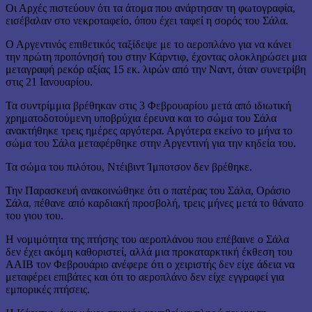
Οι Αρχές πιστεύουν ότι τα άτομα που ανάρτησαν τη φωτογραφία,
εισέβαλαν στο νεκροταφείο, όπου έχει ταφεί η σορός του Σάλα.
Ο Αργεντινός επιθετικός ταξίδεψε με το αεροπλάνο για να κάνει
την πρώτη προπόνησή του στην Κάρντιφ, έχοντας ολοκληρώσει μια
μεταγραφή ρεκόρ αξίας 15 εκ. λιρών από την Ναντ, όταν συνετρίβη
στις 21 Ιανουαρίου.
Τα συντρίμμια βρέθηκαν στις 3 Φεβρουαρίου μετά από ιδιωτική
χρηματοδοτούμενη υποβρύχια έρευνα και το σώμα του Σάλα
ανακτήθηκε τρεις ημέρες αργότερα. Αργότερα εκείνο το μήνα το
σώμα του Σάλα μεταφέρθηκε στην Αργεντινή για την κηδεία του.
Τα σώμα του πιλότου, Ντέιβιντ Ίμποτσον δεν βρέθηκε.
Την Παρασκευή ανακοινώθηκε ότι ο πατέρας του Σάλα, Οράσιο
Σάλα, πέθανε από καρδιακή προσβολή, τρεις μήνες μετά το θάνατο
του γιου του.
Η νομιμότητα της πτήσης του αεροπλάνου που επέβαινε ο Σάλα
δεν έχει ακόμη καθοριστεί, αλλά μια προκαταρκτική έκθεση του
ΑΑΙΒ τον Φεβρουάριο ανέφερε ότι ο χειριστής δεν είχε άδεια να
μεταφέρει επιβάτες και ότι το αεροπλάνο δεν είχε εγγραφεί για
εμπορικές πτήσεις.