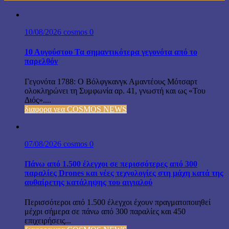
10/08/2026
cosmos
0
10 Αυγούστου Τα σημαντικότερα γεγονότα από το
παρελθόν
Γεγονότα 1788: Ο Βόλφγκανγκ Αμαντέους Μότσαρτ
ολοκληρώνει τη Συμφωνία αρ. 41, γνωστή και ως «Του
Διός»....
διαφορα νεα COSMOS NEWS
07/08/2026
cosmos
0
Πάνω από 1.500 έλεγχοι σε περισσότερες από 300
παραλίες Drones και νέες τεχνολογίες στη μάχη κατά της
αυθαίρετης κατάληψης του αιγιαλού
Περισσότεροι από 1.500 έλεγχοι έχουν πραγματοποιηθεί
μέχρι σήμερα σε πάνω από 300 παραλίες και 450
επιχειρήσεις...