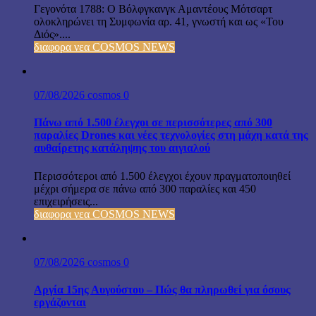
Γεγονότα 1788: Ο Βόλφγκανγκ Αμαντέους Μότσαρτ
ολοκληρώνει τη Συμφωνία αρ. 41, γνωστή και ως «Του
Διός»....
διαφορα νεα COSMOS NEWS
07/08/2026
cosmos
0
Πάνω από 1.500 έλεγχοι σε περισσότερες από 300
παραλίες Drones και νέες τεχνολογίες στη μάχη κατά της
αυθαίρετης κατάληψης του αιγιαλού
Περισσότεροι από 1.500 έλεγχοι έχουν πραγματοποιηθεί
μέχρι σήμερα σε πάνω από 300 παραλίες και 450
επιχειρήσεις...
διαφορα νεα COSMOS NEWS
07/08/2026
cosmos
0
Αργία 15ης Αυγούστου – Πώς θα πληρωθεί για όσους
εργάζονται