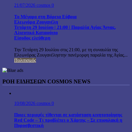
21/07/2026
cosmos
0
Το Μέγαρο στη Βόρεια Εύβοια
Ελεωνόρα Ζουγανέλη
Τετάρτη 29 Ιουλίου | 21:00 | Παραλία Αγίας Άννας,
Αλιευτικό Καταφύγιο
Είσοδος ελεύθερη
Την Τετάρτη 29 Ιουλίου στις 21:00, με τη συναυλία της
Ελεωνόρας Ζουγανέληστην πανέμορφη παραλία της Αγίας...
Πολιτισμός
ΡΟΗ ΕΙΔΗΣΕΩΝ COSMOS NEWS
10/08/2026
cosmos
0
Ποιες περιοχές τίθενται σε κατάσταση κινητοποίησης
Red Code – Τι προβλέπει ο Χάρτης – Σε επιφυλακή η
Πυροσβεστική