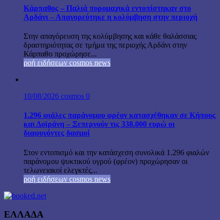
Κάρπαθος – Παλιά πυρομαχικά εντοπίστηκαν στο
Αρδάνι – Απαγορεύτηκε η κολύμβηση στην περιοχή
Στην απαγόρευση της κολύμβησης και κάθε θαλάσσιας
δραστηριότητας σε τμήμα της περιοχής Αρδάνι στην
Κάρπαθο προχώρησε...
ροή ειδήσεων cosmos news
10/08/2026
cosmos
0
1.296 φιάλες παράνομου φρέον κατασχέθηκαν σε Κήπους
και Δοϊράνη – Ξεπερνούν τις 338.000 ευρώ οι
διαφυγόντες δασμοί
Στον εντοπισμό και την κατάσχεση συνολικά 1.296 φιαλών
παράνομου ψυκτικού υγρού (φρέον) προχώρησαν οι
τελωνειακοί ελεγκτές...
ροή ειδήσεων cosmos news
ΕΛΛΑΔΑ