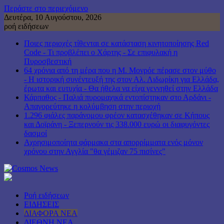
Περάστε στο περιεχόμενο
Δευτέρα, 10 Αυγούστου, 2026
ροή ειδήσεων
Ποιες περιοχές τίθενται σε κατάσταση κινητοποίησης Red
Code - Τι προβλέπει ο Χάρτης - Σε επιφυλακή η
Πυροσβεστική
64 χρόνια από τη μέρα που η Μ. Μονρόε πέρασε στον μύθο
- Η ιστορική συνέντευξή της στον Αλ. Λιδωρίκη για Ελλάδα,
έρωτα και ευτυχία - Θα ήθελα να είχα γεννηθεί στην Ελλάδα
Κάρπαθος - Παλιά πυρομαχικά εντοπίστηκαν στο Αρδάνι -
Απαγορεύτηκε η κολύμβηση στην περιοχή
1.296 φιάλες παράνομου φρέον κατασχέθηκαν σε Κήπους
και Δοϊράνη - Ξεπερνούν τις 338.000 ευρώ οι διαφυγόντες
δασμοί
Αχρησιμοποίητα φάρμακα στα απορρίμματα ενός μόνον
χρόνου στην Αγγλία "θα γέμιζαν 75 πισίνες"
Ροή ειδήσεων
ΕΙΔΗΣΕΙΣ
ΔΙΑΦΟΡΑ ΝΕΑ
ΔΙΕΘΝΗ ΝΕΑ