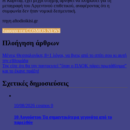
Η Κάρντιφ, έχει μέχρι στιγμής αρνηθεί να πληρώσει για τη
μεταγραφή του Αργεντινού επιθετικού, αναφέροντας ότι η
συμφωνία δεν ήταν νομικά δεσμευτική.
πηγη aftodioikisi.gr
διαφορα νεα COSMOS NEWS
Πλοήγηση άρθρων
Mένεις Θεσσαλονίκη; 8+1 λόγοι, να βγεις από το σπίτι σου κι αυτή
την εβδομάδα
Της είπε ότι θα την παντρευτεί ”όταν ο ΠΑΟΚ πάρει πρωτάθλημα”
και το έκανε πράξη!
Σχετικές δημοσιεύσεις
10/08/2026
cosmos
0
10 Αυγούστου Τα σημαντικότερα γεγονότα από το
παρελθόν