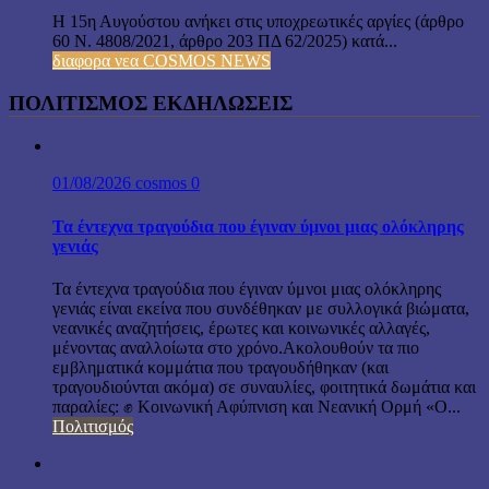
Η 15η Αυγούστου ανήκει στις υποχρεωτικές αργίες (άρθρο
60 Ν. 4808/2021, άρθρο 203 ΠΔ 62/2025) κατά...
διαφορα νεα COSMOS NEWS
ΠΟΛΙΤΙΣΜΟΣ ΕΚΔΗΛΩΣΕΙΣ
01/08/2026
cosmos
0
Τα έντεχνα τραγούδια που έγιναν ύμνοι μιας ολόκληρης
γενιάς
Τα έντεχνα τραγούδια που έγιναν ύμνοι μιας ολόκληρης
γενιάς είναι εκείνα που συνδέθηκαν με συλλογικά βιώματα,
νεανικές αναζητήσεις, έρωτες και κοινωνικές αλλαγές,
μένοντας αναλλοίωτα στο χρόνο.Ακολουθούν τα πιο
εμβληματικά κομμάτια που τραγουδήθηκαν (και
τραγουδιούνται ακόμα) σε συναυλίες, φοιτητικά δωμάτια και
παραλίες: ✊ Κοινωνική Αφύπνιση και Νεανική Ορμή «Ο...
Πολιτισμός