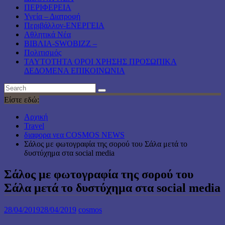
ΠΕΡΙΦΕΡΕΙΑ
Υγεία – Διατροφή
Περιβάλλον-ΕΝΕΡΓΕΙΑ
Αθλητικά Νέα
ΒΙΒΛΙΑ-SWOBIZZ –
Πολιτισμός
TAYTOTHTA ΟΡΟΙ ΧΡΗΣΗΣ ΠΡΟΣΩΠΙΚΑ
ΔΕΔΟΜΕΝΑ ΕΠΙΚΟΙΝΩΝΙΑ
Είστε εδώ:
Αρχική
Travel
διαφορα νεα COSMOS NEWS
Σάλος με φωτογραφία της σορού του Σάλα μετά το
δυστύχημα στα social media
Σάλος με φωτογραφία της σορού του
Σάλα μετά το δυστύχημα στα social media
28/04/2019
28/04/2019
cosmos