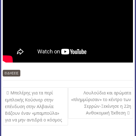
ΕΙΔΗΣΕΙΣ
Π
Μπελέρης για τα περί
Λουλούδια και αρώματα
λ
«πλημμύρισαν» το κέντρο των
εμπλοκής Κούσνερ στην
Σερρών-Ξεκίνησε η 22η
επένδυση στην Αλβανία:
ο
Ανθοκομική Έκθεση
Bάζουν έναν «μπαμπούλα»
ή
για να μην αντιδρά ο κόσμος
γ
η