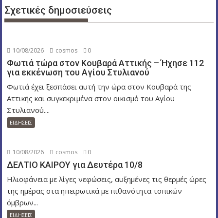
σ
Σχετικές δημοσιεύσεις
η
ά
ρ
10/08/2026
cosmos
0
θ
Φωτιά τώρα στον Κουβαρά Αττικής – Ήχησε 112
ρ
για εκκένωση του Αγίου Στυλιανού
ω
Φωτιά έχει ξεσπάσει αυτή την ώρα στον Κουβαρά της
ν
Αττικής και συγκεκριμένα στον οικισμό του Αγίου
Στυλιανού....
ΕΙΔΗΣΕΙΣ
10/08/2026
cosmos
0
ΔΕΛΤΙΟ ΚΑΙΡΟΥ για Δευτέρα 10/8
Ηλιοφάνεια με λίγες νεφώσεις, αυξημένες τις θερμές ώρες
της ημέρας στα ηπειρωτικά με πιθανότητα τοπικών
όμβρων...
ΕΙΔΗΣΕΙΣ