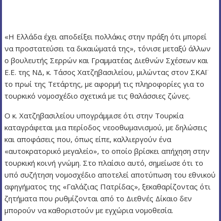
ν
ο
«Η Ελλάδα έχει αποδείξει πολλάκις στην πράξη ότι μπορεί
να προστατεύσει τα δικαιώματά της», τόνισε μεταξύ άλλων
ο βουλευτής Σερρών και Γραμματέας Διεθνών Σχέσεων και
Ε.Ε. της ΝΔ, κ. Τάσος Χατζηβασιλείου, μιλώντας στον ΣΚΑΪ
το πρωί της Τετάρτης, με αφορμή τις πληροφορίες για το
τουρκικό νομοσχέδιο σχετικά με τις θαλάσσιες ζώνες.
Ο κ. Χατζηβασιλείου υπογράμμισε ότι στην Τουρκία
καταγράφεται μια περίοδος νεοοθωμανισμού, με δηλώσεις
και αποφάσεις που, όπως είπε, καλλιεργούν ένα
«αυτοκρατορικό μεγαλείο», το οποίο βρίσκει απήχηση στην
τουρκική κοινή γνώμη. Στο πλαίσιο αυτό, σημείωσε ότι το
υπό συζήτηση νομοσχέδιο αποτελεί αποτύπωση του εθνικού
αφηγήματος της «Γαλάζιας Πατρίδας», ξεκαθαρίζοντας ότι
ζητήματα που ρυθμίζονται από το Διεθνές Δίκαιο δεν
μπορούν να καθοριστούν με εγχώρια νομοθεσία.