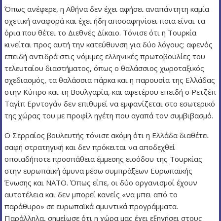
Όπως ανέφερε, η Αθήνα δεν έχει αφήσει αναπάντητη καμία
σχετική αναφορά και έχει ήδη αποσαφηνίσει ποια είναι τα
όρια που θέτει το Διεθνές Δίκαιο. Τόνισε ότι η Τουρκία
κινείται προς αυτή την κατεύθυνση για δύο λόγους: αφενός
επειδή αντιδρά στις νόμιμες ελληνικές πρωτοβουλίες του
τελευταίου διαστήματος, όπως ο θαλάσσιος χωροταξικός
σχεδιασμός, τα θαλάσσια πάρκα και η παρουσία της Ελλάδας
στην Κύπρο και τη Βουλγαρία, και αφετέρου επειδή ο Ρετζέπ
Ταγίπ Ερντογάν δεν επιθυμεί να εμφανίζεται στο εσωτερικό
της χώρας του με προφίλ ηγέτη που αγαπά τον συμβιβασμό.
Ο Σερραίος βουλευτής τόνισε ακόμη ότι η Ελλάδα διαθέτει
σαφή στρατηγική και δεν πρόκειται να αποδεχθεί
οποιαδήποτε προσπάθεια έμμεσης εισόδου της Τουρκίας
στην ευρωπαϊκή άμυνα μέσω συμπράξεων Ευρωπαϊκής
Ένωσης και ΝΑΤΟ. Όπως είπε, οι δύο οργανισμοί έχουν
αυτοτέλεια και δεν μπορεί κανείς «να μπει από το
παράθυρο» σε ευρωπαϊκά αμυντικά προγράμματα.
Παράλληλα, σημείωσε ότι η χώρα μας έχει εξηγήσει στους