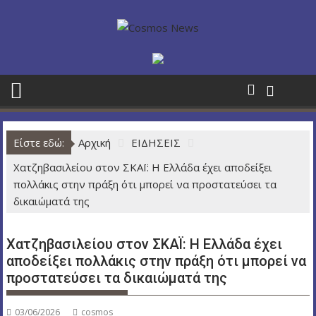
Π
ε
ρ
ά
σ
τ
ε
σ
Είστε εδώ:
Αρχική
ΕΙΔΗΣΕΙΣ
τ
ο
Χατζηβασιλείου στον ΣΚΑΪ: Η Ελλάδα έχει αποδείξει
π
πολλάκις στην πράξη ότι μπορεί να προστατεύσει τα
ε
δικαιώματά της
ρ
ι
Χατζηβασιλείου στον ΣΚΑΪ: Η Ελλάδα έχει
ε
αποδείξει πολλάκις στην πράξη ότι μπορεί να
χ
προστατεύσει τα δικαιώματά της
ό
μ
ε
03/06/2026
cosmos